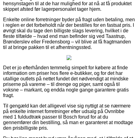
hensynstagen til at de har mulighed for at nå at få produktet
skippet afsted før lagerpersonalet tager hjem.
Enkelte online forretninger byder på fragt uden betaling, men
i reglen er det forbeholdt når der bestilles for en fastsat pris. I
øvrigt skal du tage den billigste slags levering, hvilket i de
fleste tilfælde – hvad end man befinder sig ved Taastrup,
Brønderslev eller Fredensborg – vil blive at få fragtmanden
til at bringe pakken til et afhentningssted.
Det er jo efterhånden temmelig simpelt for købere at finde
information om priser hos flere e-butikker, og for det har
utallige outlets på nettet fundet det nødvendigt at mindske
priserne på varerne – til drenge og piger, samt også til
voksne – markant, og endda nogle gange garantere gratis
fragt.
Til gengæld kan det alligevel vise sig nyttigt at se nærmere
på enkelte internet forretninger efter udsalg på Ovnribbe
med 1 fuldudtræk passer til Bosch forud for at du
gennemfører din bestilling, så man er garanteret at modtage
den prisbilligste pris.