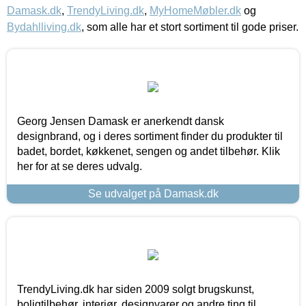
Damask.dk
,
TrendyLiving.dk
,
MyHomeMøbler.dk
og
Bydahlliving.dk
, som alle har et stort sortiment til gode priser.
Georg Jensen Damask er anerkendt dansk
designbrand, og i deres sortiment finder du produkter til
badet, bordet, køkkenet, sengen og andet tilbehør. Klik
her for at se deres udvalg.
Se udvalget på Damask.dk
TrendyLiving.dk har siden 2009 solgt brugskunst,
boligtilbehør, interiør, designvarer og andre ting til