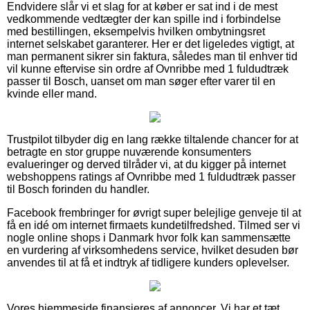
Endvidere slår vi et slag for at køber er sat ind i de mest
vedkommende vedtægter der kan spille ind i forbindelse
med bestillingen, eksempelvis hvilken ombytningsret
internet selskabet garanterer. Her er det ligeledes vigtigt, at
man permanent sikrer sin faktura, således man til enhver tid
vil kunne eftervise sin ordre af Ovnribbe med 1 fuldudtræk
passer til Bosch, uanset om man søger efter varer til en
kvinde eller mand.
Trustpilot tilbyder dig en lang række tiltalende chancer for at
betragte en stor gruppe nuværende konsumenters
evalueringer og derved tilråder vi, at du kigger på internet
webshoppens ratings af Ovnribbe med 1 fuldudtræk passer
til Bosch forinden du handler.
Facebook frembringer for øvrigt super belejlige genveje til at
få en idé om internet firmaets kundetilfredshed. Tilmed ser vi
nogle online shops i Danmark hvor folk kan sammensætte
en vurdering af virksomhedens service, hvilket desuden bør
anvendes til at få et indtryk af tidligere kunders oplevelser.
Vores hjemmeside finansieres af annoncer. Vi har et tæt