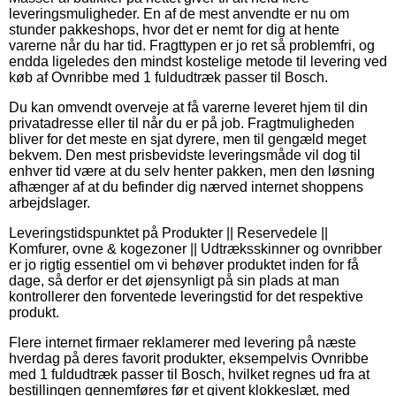
leveringsmuligheder. En af de mest anvendte er nu om
stunder pakkeshops, hvor det er nemt for dig at hente
varerne når du har tid. Fragttypen er jo ret så problemfri, og
endda ligeledes den mindst kostelige metode til levering ved
køb af Ovnribbe med 1 fuldudtræk passer til Bosch.
Du kan omvendt overveje at få varerne leveret hjem til din
privatadresse eller til når du er på job. Fragtmuligheden
bliver for det meste en sjat dyrere, men til gengæld meget
bekvem. Den mest prisbevidste leveringsmåde vil dog til
enhver tid være at du selv henter pakken, men den løsning
afhænger af at du befinder dig nærved internet shoppens
arbejdslager.
Leveringstidspunktet på Produkter || Reservedele ||
Komfurer, ovne & kogezoner || Udtræksskinner og ovnribber
er jo rigtig essentiel om vi behøver produktet inden for få
dage, så derfor er det øjensynligt på sin plads at man
kontrollerer den forventede leveringstid for det respektive
produkt.
Flere internet firmaer reklamerer med levering på næste
hverdag på deres favorit produkter, eksempelvis Ovnribbe
med 1 fuldudtræk passer til Bosch, hvilket regnes ud fra at
bestillingen gennemføres før et givent klokkeslæt, med