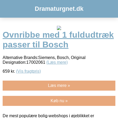
Dramaturgnet.dk
Ovnribbe med 1 fuldudtræk
passer til Bosch
Alternative Brands:Siemens, Bosch, Original
Designation:17002061
(Læs mere)
659
kr.
(Vis fragtpris)
Læs mere »
Køb nu »
De mest populære bolig-webshops i øjeblikket er