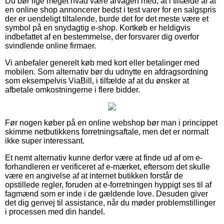
Du bør lige meget hvad være årvågen med, at i tilfælde af at
en online shop annoncerer bedst i test varer for en salgspris
der er uendeligt tiltalende, burde det for det meste være et
symbol på en snydagtig e-shop. Kortkøb er heldigvis
indbefattet af en bestemmelse, der forsvarer dig overfor
svindlende online firmaer.
Vi anbefaler generelt køb med kort eller betalinger med
mobilen. Som alternativ bør du udnytte en afdragsordning
som eksempelvis ViaBill, i tilfælde af at du ønsker at
afbetale omkostningerne i flere bidder.
Før nogen køber på en online webshop bør man i princippet
skimme netbutikkens forretningsaftale, men det er normalt
ikke super interessant.
Et nemt alternativ kunne derfor være at finde ud af om e-
forhandleren er verificeret af e-mærket, eftersom det skulle
være en angivelse af at internet butikken forstår de
opstillede regler, foruden at e-forretningen hyppigt ses til af
fagmænd som er inde i de gældende love. Desuden giver
det dig genvej til assistance, når du møder problemstillinger
i processen med din handel.