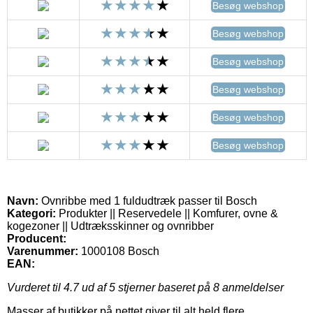
Besøg webshop
Besøg webshop
Besøg webshop
Besøg webshop
Besøg webshop
Besøg webshop
Navn:
Ovnribbe med 1 fuldudtræk passer til Bosch
Kategori:
Produkter || Reservedele || Komfurer, ovne &
kogezoner || Udtræksskinner og ovnribber
Producent:
Varenummer:
1000108 Bosch
EAN:
Vurderet til
4.7
ud af 5 stjerner baseret på
8
anmeldelser
Masser af butikker på nettet giver til alt held flere