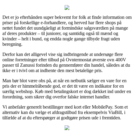
Det er jo efterhånden super bekvemt for folk at finde information om
priser på forskellige e-forhandlere, og herved har flere shops på
nettet fundet det uundgåeligt at formindske salgsværdien på mange
af deres produkter – til juniorer, og samtidig også til mænd og
kvinder – helt i bund, og endda nogle gange tilbyde fragt uden
beregning.
Derfor kan det alligevel vise sig indbringende at undersøge flere
online forretninger efter tilbud på Ovntermostat øverste ovn 400V
passer til Zanussi forinden du gennemfører din handel, således at du
ikke er i tvivl om at indhente den mest betalelige pris.
Man bør blot være obs på, at når en netbutik sælger en vare for en
pris der er himmelråbende god, er det tit være en indikator for en
uærlig webshop. Køb med betalingskort er dog dækket ind under en
forordning, som sikrer dig overfor falske internet handler.
Vi anbefaler generelt bestillinger med kort eller MobilePay. Som et
alternativ kan du vælge et afdragstilbud fra eksempelvis ViaBill, i
tilfælde af at du efterspørger at godtgøre prisen ude i fremtiden.