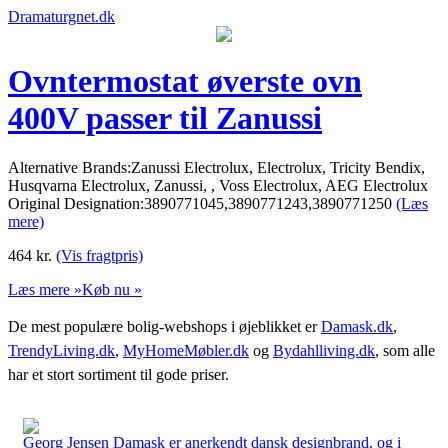
Dramaturgnet.dk
Ovntermostat øverste ovn
400V passer til Zanussi
Alternative Brands:Zanussi Electrolux, Electrolux, Tricity Bendix,
Husqvarna Electrolux, Zanussi, , Voss Electrolux, AEG Electrolux
Original Designation:3890771045,3890771243,3890771250
(Læs
mere)
464
kr.
(Vis fragtpris)
Læs mere »
Køb nu »
De mest populære bolig-webshops i øjeblikket er
Damask.dk
,
TrendyLiving.dk
,
MyHomeMøbler.dk
og
Bydahlliving.dk
, som alle
har et stort sortiment til gode priser.
Georg Jensen Damask er anerkendt dansk designbrand, og i