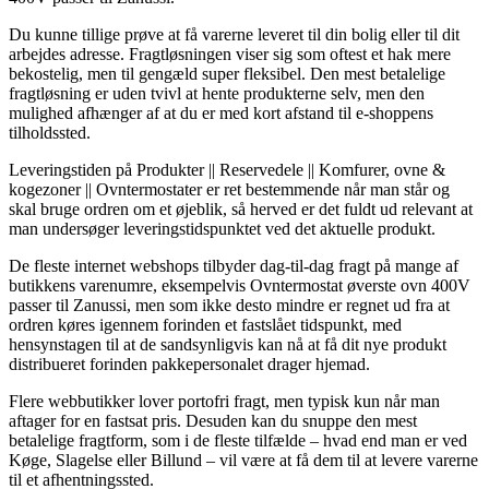
Du kunne tillige prøve at få varerne leveret til din bolig eller til dit
arbejdes adresse. Fragtløsningen viser sig som oftest et hak mere
bekostelig, men til gengæld super fleksibel. Den mest betalelige
fragtløsning er uden tvivl at hente produkterne selv, men den
mulighed afhænger af at du er med kort afstand til e-shoppens
tilholdssted.
Leveringstiden på Produkter || Reservedele || Komfurer, ovne &
kogezoner || Ovntermostater er ret bestemmende når man står og
skal bruge ordren om et øjeblik, så herved er det fuldt ud relevant at
man undersøger leveringstidspunktet ved det aktuelle produkt.
De fleste internet webshops tilbyder dag-til-dag fragt på mange af
butikkens varenumre, eksempelvis Ovntermostat øverste ovn 400V
passer til Zanussi, men som ikke desto mindre er regnet ud fra at
ordren køres igennem forinden et fastslået tidspunkt, med
hensynstagen til at de sandsynligvis kan nå at få dit nye produkt
distribueret forinden pakkepersonalet drager hjemad.
Flere webbutikker lover portofri fragt, men typisk kun når man
aftager for en fastsat pris. Desuden kan du snuppe den mest
betalelige fragtform, som i de fleste tilfælde – hvad end man er ved
Køge, Slagelse eller Billund – vil være at få dem til at levere varerne
til et afhentningssted.