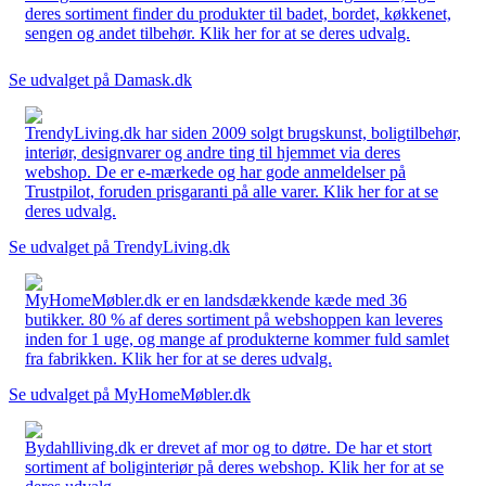
deres sortiment finder du produkter til badet, bordet, køkkenet,
sengen og andet tilbehør. Klik her for at se deres udvalg.
Se udvalget på Damask.dk
TrendyLiving.dk har siden 2009 solgt brugskunst, boligtilbehør,
interiør, designvarer og andre ting til hjemmet via deres
webshop. De er e-mærkede og har gode anmeldelser på
Trustpilot, foruden prisgaranti på alle varer. Klik her for at se
deres udvalg.
Se udvalget på TrendyLiving.dk
MyHomeMøbler.dk er en landsdækkende kæde med 36
butikker. 80 % af deres sortiment på webshoppen kan leveres
inden for 1 uge, og mange af produkterne kommer fuld samlet
fra fabrikken. Klik her for at se deres udvalg.
Se udvalget på MyHomeMøbler.dk
Bydahlliving.dk er drevet af mor og to døtre. De har et stort
sortiment af boliginteriør på deres webshop. Klik her for at se