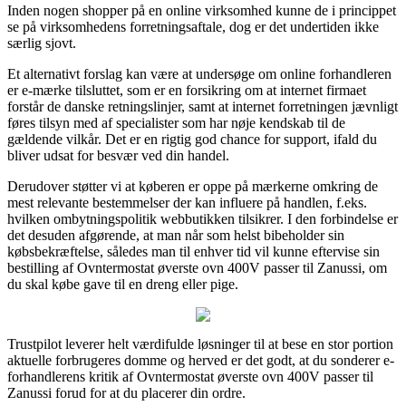
Inden nogen shopper på en online virksomhed kunne de i princippet
se på virksomhedens forretningsaftale, dog er det undertiden ikke
særlig sjovt.
Et alternativt forslag kan være at undersøge om online forhandleren
er e-mærke tilsluttet, som er en forsikring om at internet firmaet
forstår de danske retningslinjer, samt at internet forretningen jævnligt
føres tilsyn med af specialister som har nøje kendskab til de
gældende vilkår. Det er en rigtig god chance for support, ifald du
bliver udsat for besvær ved din handel.
Derudover støtter vi at køberen er oppe på mærkerne omkring de
mest relevante bestemmelser der kan influere på handlen, f.eks.
hvilken ombytningspolitik webbutikken tilsikrer. I den forbindelse er
det desuden afgørende, at man når som helst bibeholder sin
købsbekræftelse, således man til enhver tid vil kunne eftervise sin
bestilling af Ovntermostat øverste ovn 400V passer til Zanussi, om
du skal købe gave til en dreng eller pige.
Trustpilot leverer helt værdifulde løsninger til at bese en stor portion
aktuelle forbrugeres domme og herved er det godt, at du sonderer e-
forhandlerens kritik af Ovntermostat øverste ovn 400V passer til
Zanussi forud for at du placerer din ordre.