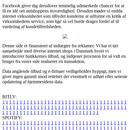
Facebook giver dig derudover temmelig udmærkede chancer for at
få en idé om netshoppens troværdighed. Desuden møder vi endda
internet virksomheder som tilbyder kunderne at udforme en kritik af
virksomhedens service, som lige så vel burde drages fordel af til
vurdering af kundetilfredsheden.
Denne side er finansieret af indtægter fra reklamer. Vi har et tæt
samarbejde med diverse internet shops i Danmark hvori vi
introducerer butikkernes tilbud, og indtjener provision for så vidt en
bruger fra vores side realiserer en transaktion.
Data angående tilbud og e-firmaer vedligeholdes hyppigt, men vi
giver ingen garanti imod rettelser der eventuelt er udført efter seneste
opdatering af hjemmesidens data.
BITLY:
1
1
1
1
1
1
1
1
1
1
1
1
1
1
1
1
1
1
1
1
1
1
1
1
1
1
1
1
1
1
1
1
1
1
1
1
1
1
1
1
1
1
1
1
1
1
1
1
1
1
1
1
1
1
1
1
1
1
1
1
1
1
1
1
1
1
1
1
1
1
1
1
1
1
1
1
1
1
1
1
1
1
1
1
1
1
1
1
1
1
1
1
1
1
1
1
1
1
1
1
SPOTIFY:
1
1
1
1
1
1
1
1
1
1
1
1
1
1
1
1
1
1
1
1
1
1
1
1
1
1
1
1
1
1
1
1
1
1
1
1
1
1
1
1
1
1
1
1
1
1
1
1
1
1
1
1
1
1
1
1
1
1
1
1
1
1
1
1
1
1
1
1
1
1
1
1