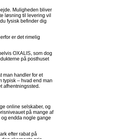
bejde. Muligheden bliver
 løsning til levering vil
 du fysisk befinder dig
rfor er det rimelig
mpelvis OXALIS, som dog
rodukterne på posthuset
t man handler for et
om typisk – hvad end man
et afhentningssted.
ige online selskaber, og
 prisniveauet på mange af
gt, og endda nogle gange
ark efter rabat på