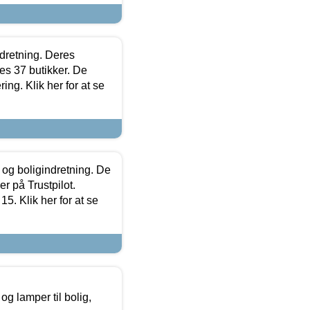
ndretning. Deres
s 37 butikker. De
ing. Klik her for at se
 og boligindretning. De
r på Trustpilot.
5. Klik her for at se
g lamper til bolig,