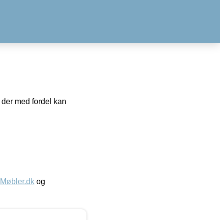
, der med fordel kan
øbler.dk
og