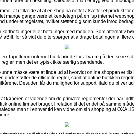
ennemfører din bestilling, således at man er tryg ved at modtage
mme, at i tilfælde af at en shop på nettet afsætter et produkt for
 det mange gange være et kendetegn på en fup internet webshop.
d under et regelsæt, hvilket støtter dig som kunde imod bedrag
for kortbetalinger eller betalinger med mobilen. Som alternativ bø
ViaBill, for så vidt du efterspørger at afdrage betalingen af fler
 en Tapetforum internet butik bør de for at være på den sikre s
s regler, men det er typisk ikke særlig spændende.
nne måske være at finde ud af hvorvidt online shoppen er tilslu
n understøtter de officielle regler, samt at online butikken regel
vilkårene. Desuden får du mulighed for support, ifald du bliver ud
 at køberen er vidende om de primære reglementer der har indf
tik online firmaet bruger. I relation til det er det på samme måd
l, således man til enhver tid kan vidne om sin shopping af OXAL
herre.