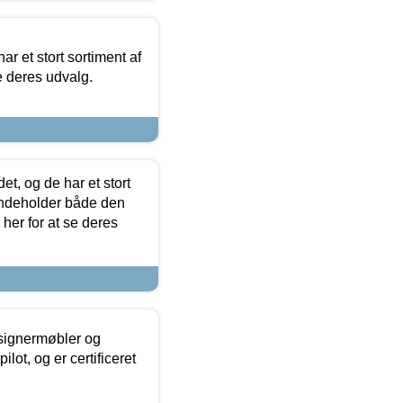
ar et stort sortiment af
e deres udvalg.
t, og de har et stort
 indeholder både den
 her for at se deres
esignermøbler og
lot, og er certificeret