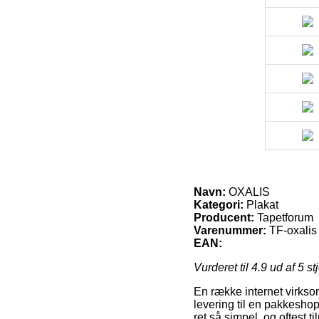
Navn:
OXALIS
Kategori:
Plakat
Producent:
Tapetforum
Varenummer:
TF-oxalis
EAN:
Vurderet til
4.9
ud af 5 st
En række internet virkso
levering til en pakkeshop
ret så simpel, og oftest 