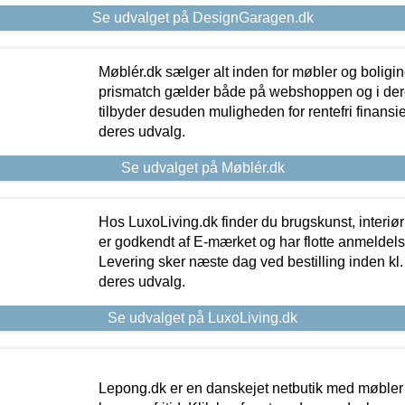
Se udvalget på DesignGaragen.dk
Møblér.dk sælger alt inden for møbler og boligi
prismatch gælder både på webshoppen og i dere
tilbyder desuden muligheden for rentefri finansier
deres udvalg.
Se udvalget på Møblér.dk
Hos LuxoLiving.dk finder du brugskunst, interiør
er godkendt af E-mærket og har flotte anmeldelse
Levering sker næste dag ved bestilling inden kl. 1
deres udvalg.
Se udvalget på LuxoLiving.dk
Lepong.dk er en danskejet netbutik med møbler o