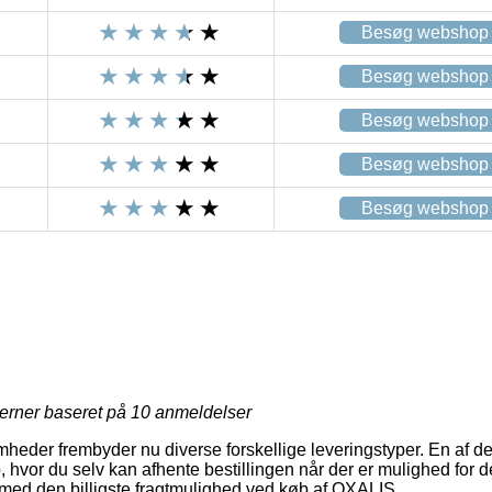
Besøg webshop
Besøg webshop
Besøg webshop
Besøg webshop
Besøg webshop
jerner baseret på
10
anmeldelser
mheder frembyder nu diverse forskellige leveringstyper. En af d
, hvor du selv kan afhente bestillingen når der er mulighed for d
tilmed den billigste fragtmulighed ved køb af OXALIS.