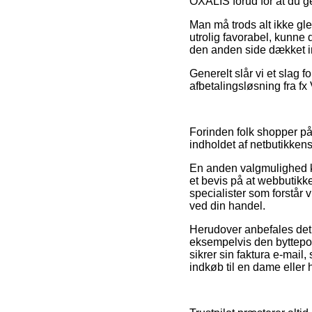
OXALIS forud for at du g
Man må trods alt ikke gle
utrolig favorabel, kunne
den anden side dækket in
Generelt slår vi et slag 
afbetalingsløsning fra fx 
Forinden folk shopper på
indholdet af netbutikken
En anden valgmulighed ku
et bevis på at webbutikke
specialister som forstår 
ved din handel.
Herudover anbefales det
eksempelvis den byttepoli
sikrer sin faktura e-mai
indkøb til en dame eller 