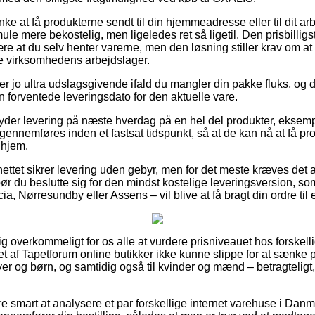
 at få produkterne sendt til din hjemmeadresse eller til dit ar
ule mere bekostelig, men ligeledes ret så ligetil. Den prisbilligste
være at du selv henter varerne, men den løsning stiller krav om at
ine virksomhedens arbejdslager.
r jo ultra udslagsgivende ifald du mangler din pakke fluks, og de
en forventede leveringsdato for den aktuelle vare.
 yder levering på næste hverdag på en hel del produkter, ekse
 gennemføres inden et fastsat tidspunkt, så at de kan nå at få p
 hjem.
ettet sikrer levering uden gebyr, men for det meste kræves det a
ør du beslutte sig for den mindst kostelige leveringsversion, s
ia, Nørresundby eller Assens – vil blive at få bragt din ordre til 
ig overkommeligt for os alle at vurdere prisniveauet hos forskell
let af Tapetforum online butikker ikke kunne slippe for at sænke
byer og børn, og samtidig også til kvinder og mænd – betragteli
e smart at analysere et par forskellige internet varehuse i Danm