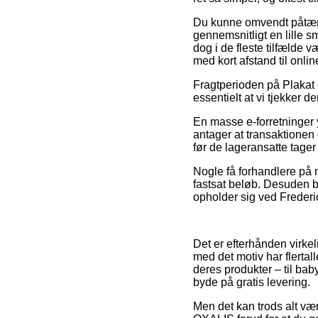
Du kunne omvendt påtænke
gennemsnitligt en lille sm
dog i de fleste tilfælde 
med kort afstand til onl
Fragtperioden på Plakat e
essentielt at vi tjekker d
En masse e-forretninger
antager at transaktionen
før de lageransatte tager
Nogle få forhandlere på n
fastsat beløb. Desuden b
opholder sig ved Frederic
Det er efterhånden virkel
med det motiv har flertal
deres produkter – til ba
byde på gratis levering.
Men det kan trods alt vær