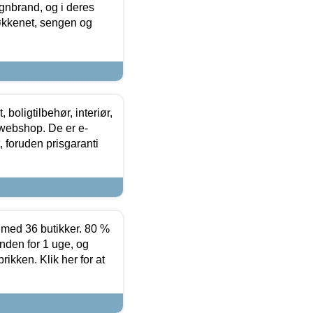
nbrand, og i deres
køkkenet, sengen og
boligtilbehør, interiør,
 webshop. De er e-
 foruden prisgaranti
ed 36 butikker. 80 %
nden for 1 uge, og
ikken. Klik her for at