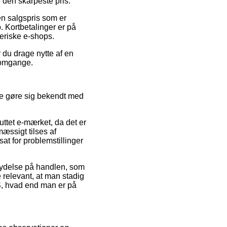
 den skarpeste pris.
 en salgspris som er
 Kortbetalinger er på
eriske e-shops.
r du drage nytte af en
e omgange.
ide gøre sig bekendt med
ttet e-mærket, da det er
mæssigt tilses af
sat for problemstillinger
lydelse på handlen, som
e relevant, at man stadig
IS, hvad end man er på