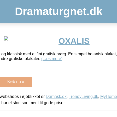
Dramaturgnet.dk
OXALIS
t og klassisk med et fint grafisk præg. En simpel botanisk plakat
re grafiske plakater.
(Læs mere)
Køb nu »
webshops i øjeblikket er
Damask.dk
,
TrendyLiving.dk
,
MyHomeM
 har et stort sortiment til gode priser.