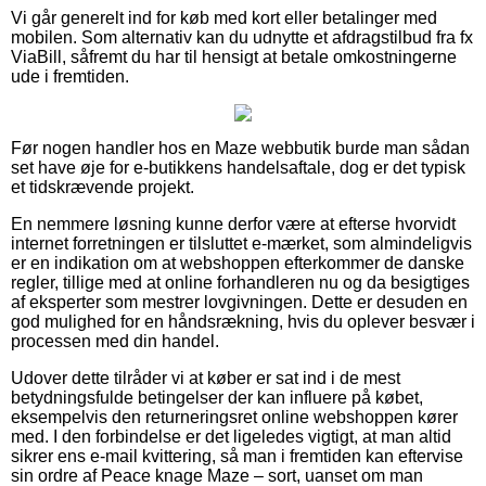
Vi går generelt ind for køb med kort eller betalinger med
mobilen. Som alternativ kan du udnytte et afdragstilbud fra fx
ViaBill, såfremt du har til hensigt at betale omkostningerne
ude i fremtiden.
Før nogen handler hos en Maze webbutik burde man sådan
set have øje for e-butikkens handelsaftale, dog er det typisk
et tidskrævende projekt.
En nemmere løsning kunne derfor være at efterse hvorvidt
internet forretningen er tilsluttet e-mærket, som almindeligvis
er en indikation om at webshoppen efterkommer de danske
regler, tillige med at online forhandleren nu og da besigtiges
af eksperter som mestrer lovgivningen. Dette er desuden en
god mulighed for en håndsrækning, hvis du oplever besvær i
processen med din handel.
Udover dette tilråder vi at køber er sat ind i de mest
betydningsfulde betingelser der kan influere på købet,
eksempelvis den returneringsret online webshoppen kører
med. I den forbindelse er det ligeledes vigtigt, at man altid
sikrer ens e-mail kvittering, så man i fremtiden kan eftervise
sin ordre af Peace knage Maze – sort, uanset om man