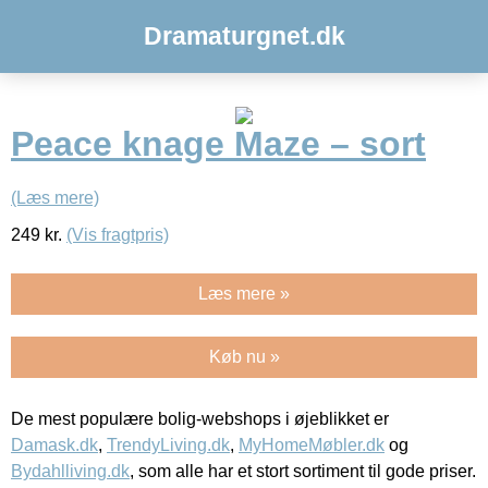
Dramaturgnet.dk
Peace knage Maze – sort
(Læs mere)
249
kr.
(Vis fragtpris)
Læs mere »
Køb nu »
De mest populære bolig-webshops i øjeblikket er
Damask.dk
,
TrendyLiving.dk
,
MyHomeMøbler.dk
og
Bydahlliving.dk
, som alle har et stort sortiment til gode priser.