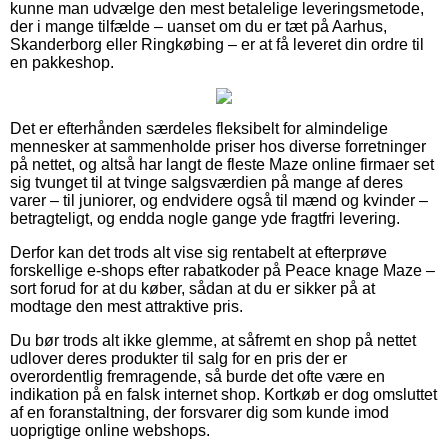
kunne man udvælge den mest betalelige leveringsmetode,
der i mange tilfælde – uanset om du er tæt på Aarhus,
Skanderborg eller Ringkøbing – er at få leveret din ordre til
en pakkeshop.
Det er efterhånden særdeles fleksibelt for almindelige
mennesker at sammenholde priser hos diverse forretninger
på nettet, og altså har langt de fleste Maze online firmaer set
sig tvunget til at tvinge salgsværdien på mange af deres
varer – til juniorer, og endvidere også til mænd og kvinder –
betragteligt, og endda nogle gange yde fragtfri levering.
Derfor kan det trods alt vise sig rentabelt at efterprøve
forskellige e-shops efter rabatkoder på Peace knage Maze –
sort forud for at du køber, sådan at du er sikker på at
modtage den mest attraktive pris.
Du bør trods alt ikke glemme, at såfremt en shop på nettet
udlover deres produkter til salg for en pris der er
overordentlig fremragende, så burde det ofte være en
indikation på en falsk internet shop. Kortkøb er dog omsluttet
af en foranstaltning, der forsvarer dig som kunde imod
uoprigtige online webshops.