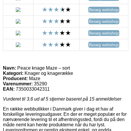
Besøg webshop
Besøg webshop
Besøg webshop
Besøg webshop
Navn:
Peace knage Maze – sort
Kategori:
Knager og knagerække
Producent:
Maze
Varenummer:
35290
EAN:
7350033042311
Vurderet til
3.6
ud af 5 stjerner baseret på
15
anmeldelser
En række webbutikker i Danmark giver i dag et hav af
forskellige leveringsudgaver. En der er meget populær er for
nærværende levering til et afhentningssted, fordi du på den
måde nemt kan hente produkterne når du har lyst.
Leveringsformen er nemlig ekstremt enkel, og endda