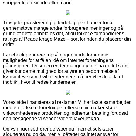
shopper til en kvinde eller mand.
Trustpilot præsterer rigtig fordelagtige chancer for at
gennemstøve mange andre forbrugeres meninger og på
grund af dette anbefales det, at du tolker e-forhandlerens
ratings af Peace knage Maze – sort forinden du placerer din
ordre.
Facebook genererer også nogenlunde fornemme
muligheder for at få en idé om internet forretningens
pålidelighed. Desuden er der mange outlets på nettet som
giver kunderne mulighed for at ytre en bedømmelse af
købsoplevelsen, hvilket ydermere må benyttes til at få et
indblik i hvor tilfredse kunderne er.
Vores side finansieres af reklamer. Vi har faste samarbejder
med en række e-forretninger eftersom vi markedsfører
virksomhedernes produkter, og indhenter betaling forudsat
den besøgende vi sender videre laver et køb.
Oplysninger vedrørende varer og internet selskaber
ajourføres nu og da, men vi påtager os intet ansvar for