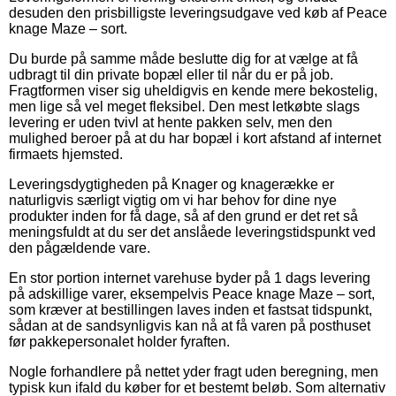
desuden den prisbilligste leveringsudgave ved køb af Peace
knage Maze – sort.
Du burde på samme måde beslutte dig for at vælge at få
udbragt til din private bopæl eller til når du er på job.
Fragtformen viser sig uheldigvis en kende mere bekostelig,
men lige så vel meget fleksibel. Den mest letkøbte slags
levering er uden tvivl at hente pakken selv, men den
mulighed beroer på at du har bopæl i kort afstand af internet
firmaets hjemsted.
Leveringsdygtigheden på Knager og knagerække er
naturligvis særligt vigtig om vi har behov for dine nye
produkter inden for få dage, så af den grund er det ret så
meningsfuldt at du ser det anslåede leveringstidspunkt ved
den pågældende vare.
En stor portion internet varehuse byder på 1 dags levering
på adskillige varer, eksempelvis Peace knage Maze – sort,
som kræver at bestillingen laves inden et fastsat tidspunkt,
sådan at de sandsynligvis kan nå at få varen på posthuset
før pakkepersonalet holder fyraften.
Nogle forhandlere på nettet yder fragt uden beregning, men
typisk kun ifald du køber for et bestemt beløb. Som alternativ