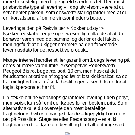
mere bekostelig, men til gengæld særdeles let. Den mest
prisbevidste type af levering vil dog utvivlsomt være at du
selv henter pakken, som desværre står og falder med at du
er i kort afstand af online virksomhedens bopæl.
Leveringstiden på Rekvisitter > Køkkenudstyr >
Køkkenredskaber er jo super væsentlig i tilfælde af at du
behøver varen med det samme, og derfor er det faktisk
meningsfuldt at du kigger nærmere på den forventede
leveringsdato for det respektive produkt.
Mange internet handler stiller garanti om 1 dags levering på
deres primære varenumre, eksempelvis Peberkværn
Peugeot Bistro, bøgetræ, sort, 10 cm, men husk at det
forudsætter at ordren aflægges før et fast klokkeslæt, så de
har mulighed for at nå at få bestillingen afsendt forud for at
logistikpersonalet har fri.
En række online webshops garanterer levering uden gebyr,
men typisk kun såfremt der købes for en bestemt pris. Som
alternativ skulle du overveje den mest betalelige
fragtmetode, hvilket i mange tilfælde – ligegyldigt om du er
tæt på Roskilde, Slagelse eller Fredensborg – er at få
fragtmanden til at køre din bestilling til et afhentningssted.