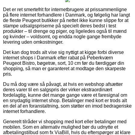
Det er ret smertefrit for internetbrugere at prissammenligne
på flere internet forhandlere i Danmark, og følgelig har langt
de fleste Peugeot butikker på nettet ikke kunne slippe for at
stampe udsalgspriserne på specielt deres bedst i test
produkter – til drenge og piger, og ligeledes også til mænd
og kvinder – voldsomt, og endda nogle gange frembyde
levering uden omkostninger.
Det kan dog trods alt vise sig nyttigt at kigge forbi diverse
internet shops i Danmark efter rabat på Peberkværn
Peugeot Bistro, bøgetræ, sort, 10 cm før du færdiggør din
shopping, så man er garanteret at modtage den skarpeste
pris.
Du må dog være så påvagt, at hvis en webshop afsætter
deres varer til en salgspris der virker ekstraordinært
fordelagtig, kunne det mange gange være et faresignal om
en snydagtig internet shop. Betalinger med kort er trods alt
en del af en foranstaltning, som støtter en imod bedrageriske
internet forhandlere.
Generelt tilråder vi shopping med kort eller betalinger med
mobilen. Som en alternativ mulighed bør du udnytte et
afbetalingstilbud som fx ViaBill, hvis du efterspørger at klare