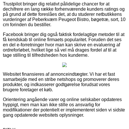
Trustpilot bringer dig relativt pålidelige chancer for at
dechifrere en lang række forhenværende kunders ratings og
på grund af dette foreslåes det, at du studerer netbutikkens
vurderinger af Peberkværn Peugeot Bistro, bøgetræ, sort, 10
cm forinden du bestiller.
Facebook bringer dig også faktisk fordelagtige metoder til at
få kendskab til online firmaets popularitet. Foruden det ses
en del e-forretninger hvor man kan skrive en evaluering af
ordreforløbet, hvilket lige så vel må drages fordel af til at
tage stilling til tilfredsheden hos kunderne.
Websitet finansieres af annonceindtægter. Vi har et fast
samarbejde med en stribe netshops og promoverer deres
produkter, og indkasserer godtgørelse forudsat vores
brugere foretager et køb.
Orientering angående varer og online selskaber opdateres
hyppigt, men man kan ikke stille os ansvarlig for
modifikationer der potentielt er implementeret siden vi sidste
gang opdaterede websitets oplysninger.