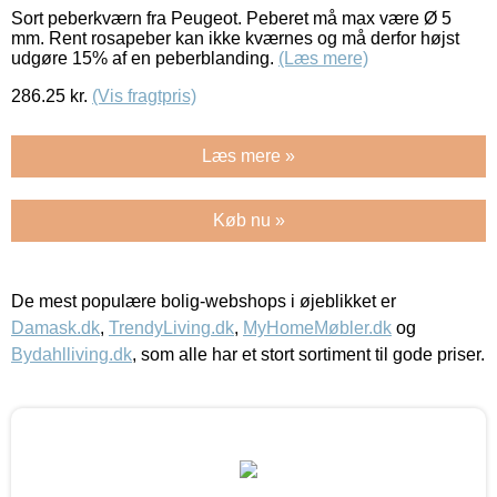
Sort peberkværn fra Peugeot. Peberet må max være Ø 5
mm. Rent rosapeber kan ikke kværnes og må derfor højst
udgøre 15% af en peberblanding.
(Læs mere)
286.25
kr.
(Vis fragtpris)
Læs mere »
Køb nu »
De mest populære bolig-webshops i øjeblikket er
Damask.dk
,
TrendyLiving.dk
,
MyHomeMøbler.dk
og
Bydahlliving.dk
, som alle har et stort sortiment til gode priser.