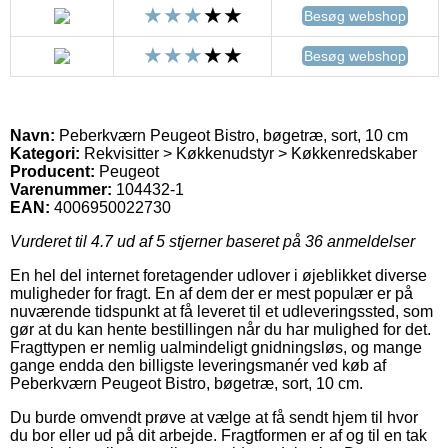
Besøg webshop
Besøg webshop
Navn:
Peberkværn Peugeot Bistro, bøgetræ, sort, 10 cm
Kategori:
Rekvisitter > Køkkenudstyr > Køkkenredskaber
Producent:
Peugeot
Varenummer:
104432-1
EAN:
4006950022730
Vurderet til
4.7
ud af 5 stjerner baseret på
36
anmeldelser
En hel del internet foretagender udlover i øjeblikket diverse
muligheder for fragt. En af dem der er mest populær er på
nuværende tidspunkt at få leveret til et udleveringssted, som
gør at du kan hente bestillingen når du har mulighed for det.
Fragttypen er nemlig ualmindeligt gnidningsløs, og mange
gange endda den billigste leveringsmanér ved køb af
Peberkværn Peugeot Bistro, bøgetræ, sort, 10 cm.
Du burde omvendt prøve at vælge at få sendt hjem til hvor
du bor eller ud på dit arbejde. Fragtformen er af og til en tak