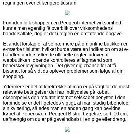
regningen over et længere tidsrum.
Forinden folk shopper i en Peugeot internet virksomhed
kunne man egentlig få overblik over virksomhedens
handelsaftale, dog er det i reglen en omfattende opgave.
Et andet forslag er at se nærmere på om online butikken er
e-mærke tilsluttet, hvilket burde være en indikation om at e-
handlen understøtter de officielle regler, udover at
webbutikken løbende kontrolleres af fagmænd som
behersker lovgivningen. Det giver dig chance for at få
bistand, for så vidt du oplever problemer som følge af din
shopping.
Ydermere er det at foretrække at man er på vagt for de mest
relevante betingelser der har indflydelse på købet,
eksempelvis den returret internet selskabet benytter. I den
forbindelse er det ligeledes vigtigt, at man stadig bibeholder
sin kvittering, således man en anden gang kan bevidne
købet af Peberkværn Peugeot Bistro, bøgetræ, sort, 10 cm,
uafhængig om du er på gaveindkøb til en pige eller dreng.