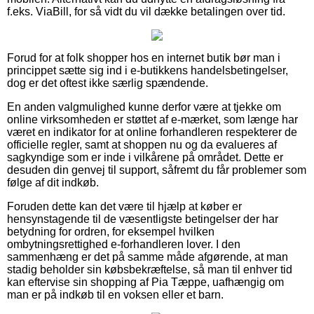
f.eks. ViaBill, for så vidt du vil dække betalingen over tid.
Forud for at folk shopper hos en internet butik bør man i
princippet sætte sig ind i e-butikkens handelsbetingelser,
dog er det oftest ikke særlig spændende.
En anden valgmulighed kunne derfor være at tjekke om
online virksomheden er støttet af e-mærket, som længe har
været en indikator for at online forhandleren respekterer de
officielle regler, samt at shoppen nu og da evalueres af
sagkyndige som er inde i vilkårene på området. Dette er
desuden din genvej til support, såfremt du får problemer som
følge af dit indkøb.
Foruden dette kan det være til hjælp at køber er
hensynstagende til de væsentligste betingelser der har
betydning for ordren, for eksempel hvilken
ombytningsrettighed e-forhandleren lover. I den
sammenhæng er det på samme måde afgørende, at man
stadig beholder sin købsbekræftelse, så man til enhver tid
kan eftervise sin shopping af Pia Tæppe, uafhængig om
man er på indkøb til en voksen eller et barn.