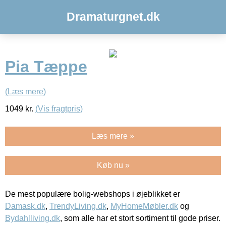
Dramaturgnet.dk
Pia Tæppe
(Læs mere)
1049
kr.
(Vis fragtpris)
Læs mere »
Køb nu »
De mest populære bolig-webshops i øjeblikket er
Damask.dk
,
TrendyLiving.dk
,
MyHomeMøbler.dk
og
Bydahlliving.dk
, som alle har et stort sortiment til gode priser.