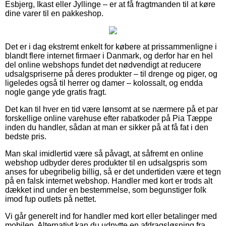
Esbjerg, Ikast eller Jyllinge – er at få fragtmanden til at køre
dine varer til en pakkeshop.
Det er i dag ekstremt enkelt for købere at prissammenligne i
blandt flere internet firmaer i Danmark, og derfor har en hel
del online webshops fundet det nødvendigt at reducere
udsalgspriserne på deres produkter – til drenge og piger, og
ligeledes også til herrer og damer – kolossalt, og endda
nogle gange yde gratis fragt.
Det kan til hver en tid være lønsomt at se nærmere på et par
forskellige online varehuse efter rabatkoder på Pia Tæppe
inden du handler, sådan at man er sikker på at få fat i den
bedste pris.
Man skal imidlertid være så påvagt, at såfremt en online
webshop udbyder deres produkter til en udsalgspris som
anses for ubegribelig billig, så er det undertiden være et tegn
på en falsk internet webshop. Handler med kort er trods alt
dækket ind under en bestemmelse, som begunstiger folk
imod fup outlets på nettet.
Vi går generelt ind for handler med kort eller betalinger med
mobilen. Alternativt kan du udnytte en afdragsløsning fra