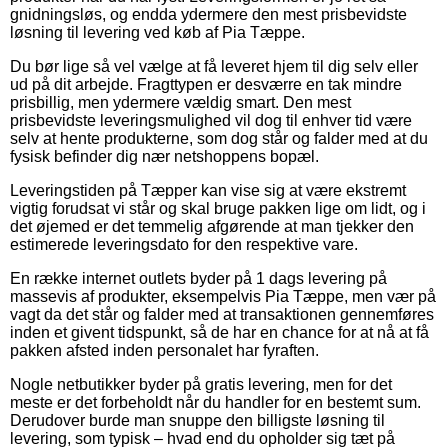
gnidningsløs, og endda ydermere den mest prisbevidste
løsning til levering ved køb af Pia Tæppe.
Du bør lige så vel vælge at få leveret hjem til dig selv eller
ud på dit arbejde. Fragttypen er desværre en tak mindre
prisbillig, men ydermere vældig smart. Den mest
prisbevidste leveringsmulighed vil dog til enhver tid være
selv at hente produkterne, som dog står og falder med at du
fysisk befinder dig nær netshoppens bopæl.
Leveringstiden på Tæpper kan vise sig at være ekstremt
vigtig forudsat vi står og skal bruge pakken lige om lidt, og i
det øjemed er det temmelig afgørende at man tjekker den
estimerede leveringsdato for den respektive vare.
En række internet outlets byder på 1 dags levering på
massevis af produkter, eksempelvis Pia Tæppe, men vær på
vagt da det står og falder med at transaktionen gennemføres
inden et givent tidspunkt, så de har en chance for at nå at få
pakken afsted inden personalet har fyraften.
Nogle netbutikker byder på gratis levering, men for det
meste er det forbeholdt når du handler for en bestemt sum.
Derudover burde man snuppe den billigste løsning til
levering, som typisk – hvad end du opholder sig tæt på