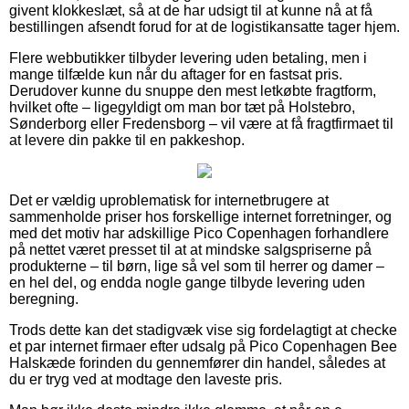
givent klokkeslæt, så at de har udsigt til at kunne nå at få
bestillingen afsendt forud for at de logistikansatte tager hjem.
Flere webbutikker tilbyder levering uden betaling, men i
mange tilfælde kun når du aftager for en fastsat pris.
Derudover kunne du snuppe den mest letkøbte fragtform,
hvilket ofte – ligegyldigt om man bor tæt på Holstebro,
Sønderborg eller Fredensborg – vil være at få fragtfirmaet til
at levere din pakke til en pakkeshop.
Det er vældig uproblematisk for internetbrugere at
sammenholde priser hos forskellige internet forretninger, og
med det motiv har adskillige Pico Copenhagen forhandlere
på nettet været presset til at at mindske salgspriserne på
produkterne – til børn, lige så vel som til herrer og damer –
en hel del, og endda nogle gange tilbyde levering uden
beregning.
Trods dette kan det stadigvæk vise sig fordelagtigt at checke
et par internet firmaer efter udsalg på Pico Copenhagen Bee
Halskæde forinden du gennemfører din handel, således at
du er tryg ved at modtage den laveste pris.