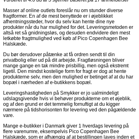
Masser af online outlets foreslår nu om stunder diverse
fragtformer. En af de mest benyttede er i øjeblikket
afhentningssteder, hvor du selv kan hente dine nye
produkter når du har mulighed for det. Leveringsmetoden er
altså ret så gnidningsløs, og desuden endvidere den mest
letkøbte fragtmulighed ved køb af Pico Copenhagen Bee
Halskæde.
Du bør derudover påtænke at få ordren sendt til din
privatbolig eller ud på dit arbejde. Fragtløsningen bliver
mange gange en tak mindre prisbillig, men også ekstremt
ligetil. Den mindst kostelige form for fragt er dog at hente
produkterne selv, men den mulighed er betinget af at du har
bopæl i nærheden af e-butikkens bopæl.
Leveringshastigheden på Smykker er jo ualmindeligt
udslagsgivende hvis vi behøver produkterne om et øjeblik,
og af den grund er det temmelig fornuftigt at du kigger
nærmere på tidshorisonten for levering ved den pågældende
vare.
Mange e-butikker i Danmark giver 1 hverdags levering på
flere varenumre, eksempelvis Pico Copenhagen Bee
Halskæde, som er afhængig af at bestillingen laves inden et