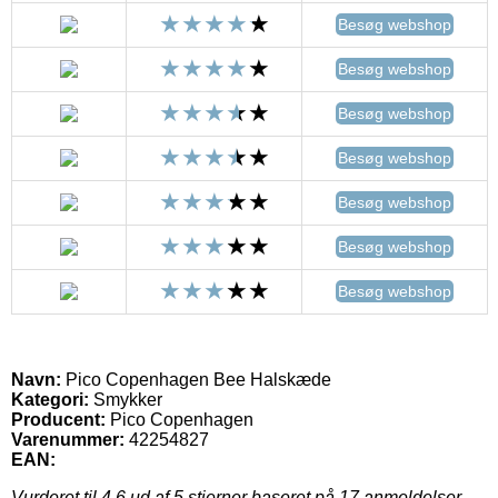
Besøg webshop
Besøg webshop
Besøg webshop
Besøg webshop
Besøg webshop
Besøg webshop
Besøg webshop
Navn:
Pico Copenhagen Bee Halskæde
Kategori:
Smykker
Producent:
Pico Copenhagen
Varenummer:
42254827
EAN:
Vurderet til
4.6
ud af 5 stjerner baseret på
17
anmeldelser