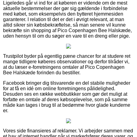
Ligeledes går vi ind for at køberen er vidende om de mest
aktuelle bestemmelser der gør sig gældende i forbindelse
med købet, som eksempelvis den bytteret hjemmesiden
garanterer. I relation til det er det i øvrigt relevant, at man
altid sikrer sin købsbekræftelse, så man senere vil kunne
bekræfte sin shopping af Pico Copenhagen Bee Halskæde,
uden hensyn til om du søger en vare til en dreng eller pige.
Trustpilot byder på egentlig pæne chancer for at studere ret
mange tidligere køberes observationer og derfor tilråder vi,
at du læser e-forretningens omtaler af Pico Copenhagen
Bee Halskæde forinden du bestiller.
Facebook bringer dig tilsvarende en del stabile muligheder
for at få en idé om online forretningens pålidelighed.
Desuden ses en række webbutikker som gør det muligt at
forfatte en omtale af deres købsoplevelse, som på samme
måde kan tages i brug til at bedømme hvor glade kunderne
er.
Vores side finansieres af reklamer. Vi arbejder sammen med
et hav af internet handler når vi markedsfører deres varer, og