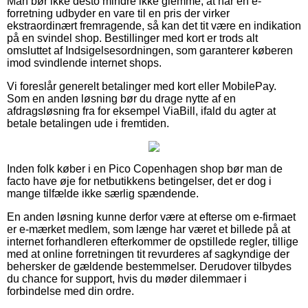
Man bør ikke desto mindre ikke glemme, at når en e-
forretning udbyder en vare til en pris der virker
ekstraordinært fremragende, så kan det tit være en indikation
på en svindel shop. Bestillinger med kort er trods alt
omsluttet af Indsigelsesordningen, som garanterer køberen
imod svindlende internet shops.
Vi foreslår generelt betalinger med kort eller MobilePay.
Som en anden løsning bør du drage nytte af en
afdragsløsning fra for eksempel ViaBill, ifald du agter at
betale betalingen ude i fremtiden.
Inden folk køber i en Pico Copenhagen shop bør man de
facto have øje for netbutikkens betingelser, det er dog i
mange tilfælde ikke særlig spændende.
En anden løsning kunne derfor være at efterse om e-firmaet
er e-mærket medlem, som længe har været et billede på at
internet forhandleren efterkommer de opstillede regler, tillige
med at online forretningen tit revurderes af sagkyndige der
behersker de gældende bestemmelser. Derudover tilbydes
du chance for support, hvis du møder dilemmaer i
forbindelse med din ordre.