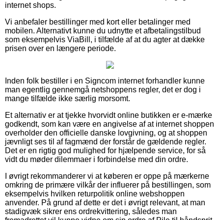
internet shops.
Vi anbefaler bestillinger med kort eller betalinger med
mobilen. Alternativt kunne du udnytte et afbetalingstilbud
som eksempelvis ViaBill, i tilfælde af at du agter at dække
prisen over en længere periode.
Inden folk bestiller i en Signcom internet forhandler kunne
man egentlig gennemgå netshoppens regler, det er dog i
mange tilfælde ikke særlig morsomt.
Et alternativ er at tjekke hvorvidt online butikken er e-mærke
godkendt, som kan være en angivelse af at internet shoppen
overholder den officielle danske lovgivning, og at shoppen
jævnligt ses til af fagmænd der forstår de gældende regler.
Det er en rigtig god mulighed for hjælpende service, for så
vidt du møder dilemmaer i forbindelse med din ordre.
I øvrigt rekommanderer vi at køberen er oppe på mærkerne
omkring de primære vilkår der influerer på bestillingen, som
eksempelvis hvilken returpolitik online webshoppen
anvender. På grund af dette er det i øvrigt relevant, at man
stadigvæk sikrer ens ordrekvittering, således man