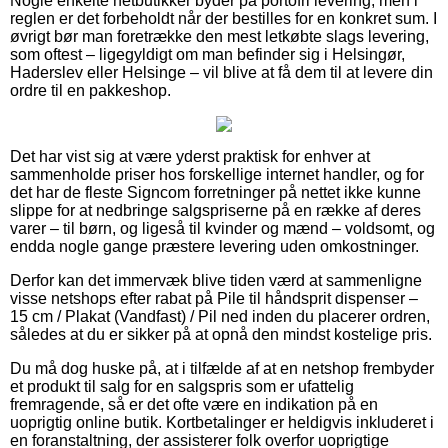
Nogle enkelte netbutikker byder på portofri levering, men i
reglen er det forbeholdt når der bestilles for en konkret sum. I
øvrigt bør man foretrække den mest letkøbte slags levering,
som oftest – ligegyldigt om man befinder sig i Helsingør,
Haderslev eller Helsinge – vil blive at få dem til at levere din
ordre til en pakkeshop.
Det har vist sig at være yderst praktisk for enhver at
sammenholde priser hos forskellige internet handler, og for
det har de fleste Signcom forretninger på nettet ikke kunne
slippe for at nedbringe salgspriserne på en række af deres
varer – til børn, og ligeså til kvinder og mænd – voldsomt, og
endda nogle gange præstere levering uden omkostninger.
Derfor kan det immervæk blive tiden værd at sammenligne
visse netshops efter rabat på Pile til håndsprit dispenser –
15 cm / Plakat (Vandfast) / Pil ned inden du placerer ordren,
således at du er sikker på at opnå den mindst kostelige pris.
Du må dog huske på, at i tilfælde af at en netshop frembyder
et produkt til salg for en salgspris som er ufattelig
fremragende, så er det ofte være en indikation på en
uoprigtig online butik. Kortbetalinger er heldigvis inkluderet i
en foranstaltning, der assisterer folk overfor uoprigtige