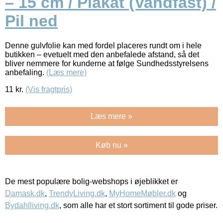
– 15 cm / Plakat (Vandfast) /
Pil ned
Denne gulvfolie kan med fordel placeres rundt om i hele
butikken – evetuelt med den anbefalede afstand, så det
bliver nemmere for kunderne at følge Sundhedsstyrelsens
anbefaling.
(Læs mere)
11
kr.
(Vis fragtpris)
Læs mere »
Køb nu »
De mest populære bolig-webshops i øjeblikket er
Damask.dk
,
TrendyLiving.dk
,
MyHomeMøbler.dk
og
Bydahlliving.dk
, som alle har et stort sortiment til gode priser.