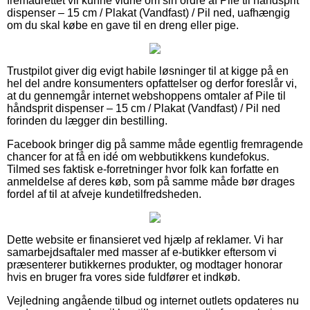
fremadrettet vil kunne vidne om sin ordre af Pile til håndsprit
dispenser – 15 cm / Plakat (Vandfast) / Pil ned, uafhængig
om du skal købe en gave til en dreng eller pige.
Trustpilot giver dig evigt habile løsninger til at kigge på en
hel del andre konsumenters opfattelser og derfor foreslår vi,
at du gennemgår internet webshoppens omtaler af Pile til
håndsprit dispenser – 15 cm / Plakat (Vandfast) / Pil ned
forinden du lægger din bestilling.
Facebook bringer dig på samme måde egentlig fremragende
chancer for at få en idé om webbutikkens kundefokus.
Tilmed ses faktisk e-forretninger hvor folk kan forfatte en
anmeldelse af deres køb, som på samme måde bør drages
fordel af til at afveje kundetilfredsheden.
Dette website er finansieret ved hjælp af reklamer. Vi har
samarbejdsaftaler med masser af e-butikker eftersom vi
præsenterer butikkernes produkter, og modtager honorar
hvis en bruger fra vores side fuldfører et indkøb.
Vejledning angående tilbud og internet outlets opdateres nu