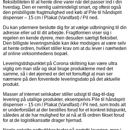
fleksibiliteten til at hente dine varer når det passer ind i din
hverdag. Den er nemlig ualmindeligt smart, og oftest også
den prisbilligste fragtmulighed ved køb af Pile til håndsprit
dispenser – 15 cm / Plakat (Vandfast) / Pil ned.
Du kan ydermere beslutte dig for at vælge udbringning til din
adresse eller ud til dit arbejde. Fragtformen viser sig i
regelen en kende dyrere, men desuden særligt fleksibel.
Den billigste leveringsmåde kan ikke modsiges at være selv
at hente ordren, hvilket stiller krav om at du lever i nærheden
af online virksomhedens bopæl.
Leveringstidspunktet på Corona skiltning kan være ultra
vigtig om man står og skal bruge produkterne med det
samme, så i det øjemed er det ret fornuftigt at man ser
nærmere på den forventede leveringsdato på det aktuelle
produkt.
Masser af internet selskaber stiller udsigt til dag-til-dag
levering på utallige produkter, eksempelvis Pile til håndsprit
dispenser – 15 cm / Plakat (Vandfast) / Pil ned, som trods alt
er underforstået at der bestilles forud for et konkret tidspunkt,
således at de har mulighed for at nå at få ordren fikset forud
for at de logistikansatte drager hjemad.