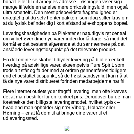
bopæl eller til dit arbejdes adresse. Løsningen viser sig i
mange tilfælde en anelse mere omkostningsfuld, men også
ultra smertefri. Den mest prisbevidste fragtmulighed er
unægtelig at du selv henter pakken, som dog stiller krav om
at du fysisk befinder dig i kort afstand af e-shoppens bopæl.
Leveringshastigheden på Plakater er naturligvis ret central
om vi behøver dine nye varer inden for få dage, så med det
formål er det bestemt afgørende at du ser nærmere på det
anslåede leveringstidspunkt på det relevante produkt.
En del online selskaber tilbyder levering på blot en enkelt
hverdag på adskillige varer, eksempelvis Pure Spirit, som
trods alt står og falder med at ordren gennemføres tidligere
end et besluttet tidspunkt, så de højst sandsynligt kan nå at
få de nye varer distribueret forinden medarbejderne har fri.
Flere internet outlets yder fragtfri levering, men ofte kræves
det at man bestiller for en konkret pris. Derudover burde man
foretrække den billigste leveringsmodel, hvilket typisk –
hvad end man opholder sig nær Viborg, Holbæk eller
Hørning – er at få dem til at bringe dine varer til et
udleveringssted.