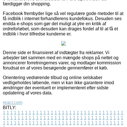
færdiggør din shopping.
Facebook frembyder lige så vel regulære gode metoder til at
få indblik i internet forhandlerens kundefokus. Desuden ses
endda e-shops som gør det muligt at ytre en kritik af
ordreforløbet, som desuden kan drages fordel af til at få et
indblik i hvor tilfredse kunderne er.
Denne side er finansieret af indtægter fra reklamer. Vi
arbejder tæt sammen med en mængde shops på nettet og
annoncerer forretningernes varer, og modtager kommission
forudsat en af vores besøgende gennemfører et køb.
Orientering vedrørende tilbud og online selskaber
vedligeholdes løbende, men vi kan ikke garantere imod
ændringer der eventuelt er implementeret efter sidste
opdatering af vores data.
reacr.com
BITLY:
1
1
1
1
1
1
1
1
1
1
1
1
1
1
1
1
1
1
1
1
1
1
1
1
1
1
1
1
1
1
1
1
1
1
1
1
1
1
1
1
1
1
1
1
1
1
1
1
1
1
1
1
1
1
1
1
1
1
1
1
1
1
1
1
1
1
1
1
1
1
1
1
1
1
1
1
1
1
1
1
1
1
1
1
1
1
1
1
1
1
1
1
1
1
1
1
1
1
1