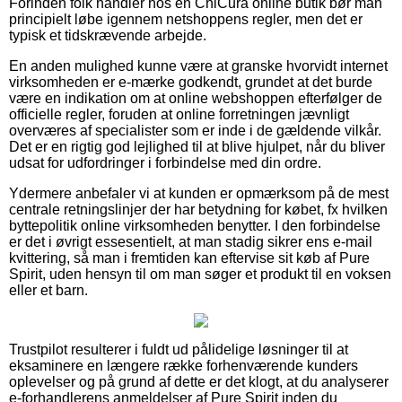
Forinden folk handler hos en ChiCura online butik bør man
principielt løbe igennem netshoppens regler, men det er
typisk et tidskrævende arbejde.
En anden mulighed kunne være at granske hvorvidt internet
virksomheden er e-mærke godkendt, grundet at det burde
være en indikation om at online webshoppen efterfølger de
officielle regler, foruden at online forretningen jævnligt
overværes af specialister som er inde i de gældende vilkår.
Det er en rigtig god lejlighed til at blive hjulpet, når du bliver
udsat for udfordringer i forbindelse med din ordre.
Ydermere anbefaler vi at kunden er opmærksom på de mest
centrale retningslinjer der har betydning for købet, fx hvilken
byttepolitik online virksomheden benytter. I den forbindelse
er det i øvrigt essesentielt, at man stadig sikrer ens e-mail
kvittering, så man i fremtiden kan eftervise sit køb af Pure
Spirit, uden hensyn til om man søger et produkt til en voksen
eller et barn.
Trustpilot resulterer i fuldt ud pålidelige løsninger til at
eksaminere en længere række forhenværende kunders
oplevelser og på grund af dette er det klogt, at du analyserer
e-forhandlerens anmeldelser af Pure Spirit inden du