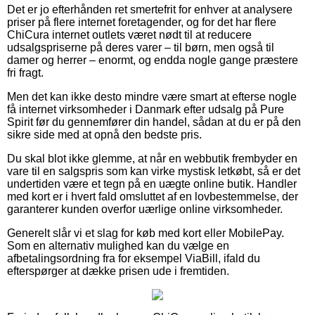
Det er jo efterhånden ret smertefrit for enhver at analysere
priser på flere internet foretagender, og for det har flere
ChiCura internet outlets været nødt til at reducere
udsalgspriserne på deres varer – til børn, men også til
damer og herrer – enormt, og endda nogle gange præstere
fri fragt.
Men det kan ikke desto mindre være smart at efterse nogle
få internet virksomheder i Danmark efter udsalg på Pure
Spirit før du gennemfører din handel, sådan at du er på den
sikre side med at opnå den bedste pris.
Du skal blot ikke glemme, at når en webbutik frembyder en
vare til en salgspris som kan virke mystisk letkøbt, så er det
undertiden være et tegn på en uægte online butik. Handler
med kort er i hvert fald omsluttet af en lovbestemmelse, der
garanterer kunden overfor uærlige online virksomheder.
Generelt slår vi et slag for køb med kort eller MobilePay.
Som en alternativ mulighed kan du vælge en
afbetalingsordning fra for eksempel ViaBill, ifald du
efterspørger at dække prisen ude i fremtiden.