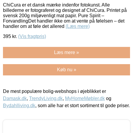
ChiCura er et dansk mærke indenfor fotokunst. Alle
billederne er fotograferet og designet af ChiCura. Printet på
svensk 200g miljøvenligt mat papir. Pure Spirit –
ForvandlingDet handler ikke om at vente på følelsen – det
handler om at føle det allered
(Læs mere)
395
kr.
(Vis fragtpris)
Læs mere »
Køb nu »
De mest populære bolig-webshops i øjeblikket er
Damask.dk
,
TrendyLiving.dk
,
MyHomeMøbler.dk
og
Bydahlliving.dk
, som alle har et stort sortiment til gode priser.