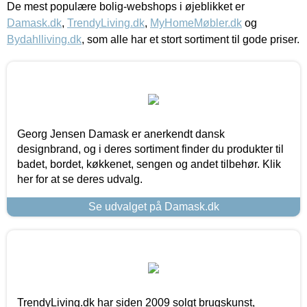
De mest populære bolig-webshops i øjeblikket er
Damask.dk
,
TrendyLiving.dk
,
MyHomeMøbler.dk
og
Bydahlliving.dk
, som alle har et stort sortiment til gode priser.
Georg Jensen Damask er anerkendt dansk
designbrand, og i deres sortiment finder du produkter til
badet, bordet, køkkenet, sengen og andet tilbehør. Klik
her for at se deres udvalg.
Se udvalget på Damask.dk
TrendyLiving.dk har siden 2009 solgt brugskunst,