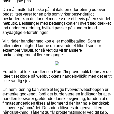
prisbilligste pris.
Du må imidlertid huske på, at ifald en e-forretning udlover
bedst i test varer for en pris som virker besynderligt
beskeden, kan det for det meste være et bevis på en svindel
netbutik. Bestillinger med betalingskort er i hvert fald dækket
ind under en ordning, hvilket passer på kunden imod
snydagtige e-forretninger.
Vi tilråder handler med kort eller mobilbetaling. Som en
alternativ mulighed kunne du anvende et tilbud som for
eksempel ViaBill, for så vidt du vil finansiere
omkostningerne af flere omgange.
Forud for at folk handler i en Pure2Improve butik behøver de
ideelt set kigge på webbutikkens handelsvilkår, men det er tit
ikke særlig sjovt.
En nem løsning kan være at kigge hvorvidt webshoppen er
e-mærke godkendt, fordi det burde være en indikator for at e-
handlen forsvarer gældende dansk lovgivning, foruden at e-
firmaet undertiden tilses af fagmænd der har nøje kendskab
til lovene på området. Desuden tilbydes du genvej til en
håndsrækning, såfremt du får problemstillinger ved dit køb.