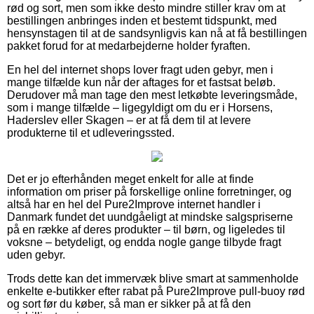
rød og sort, men som ikke desto mindre stiller krav om at
bestillingen anbringes inden et bestemt tidspunkt, med
hensynstagen til at de sandsynligvis kan nå at få bestillingen
pakket forud for at medarbejderne holder fyraften.
En hel del internet shops lover fragt uden gebyr, men i
mange tilfælde kun når der aftages for et fastsat beløb.
Derudover må man tage den mest letkøbte leveringsmåde,
som i mange tilfælde – ligegyldigt om du er i Horsens,
Haderslev eller Skagen – er at få dem til at levere
produkterne til et udleveringssted.
Det er jo efterhånden meget enkelt for alle at finde
information om priser på forskellige online forretninger, og
altså har en hel del Pure2Improve internet handler i
Danmark fundet det uundgåeligt at mindske salgspriserne
på en række af deres produkter – til børn, og ligeledes til
voksne – betydeligt, og endda nogle gange tilbyde fragt
uden gebyr.
Trods dette kan det immervæk blive smart at sammenholde
enkelte e-butikker efter rabat på Pure2Improve pull-buoy rød
og sort før du køber, så man er sikker på at få den