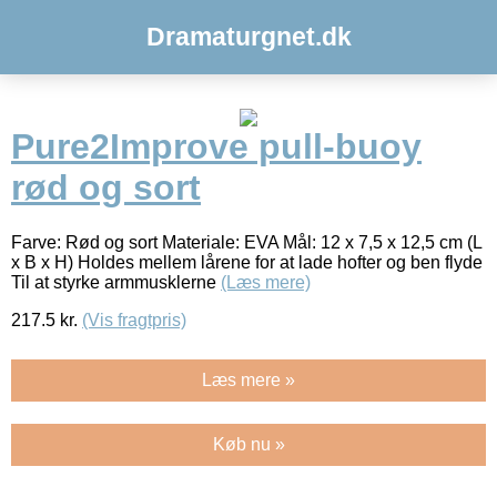
Dramaturgnet.dk
Pure2Improve pull-buoy
rød og sort
Farve: Rød og sort Materiale: EVA Mål: 12 x 7,5 x 12,5 cm (L
x B x H) Holdes mellem lårene for at lade hofter og ben flyde
Til at styrke armmusklerne
(Læs mere)
217.5
kr.
(Vis fragtpris)
Læs mere »
Køb nu »