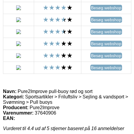
Besøg webshop
Besøg webshop
Besøg webshop
Besøg webshop
Besøg webshop
Besøg webshop
Navn:
Pure2Improve pull-buoy rød og sort
Kategori:
Sportsartikler > Friluftsliv > Sejling & vandsport >
Svømning > Pull buoys
Producent:
Pure2Improve
Varenummer:
37640906
EAN:
Vurderet til
4.4
ud af 5 stjerner baseret på
16
anmeldelser