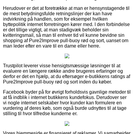
Herudover er det at foretrække at man er hensynstagende til
de mest betydningsfulde retningslinjer der kan have
indvirkning på handlen, som for eksempel hvilken
byttepolitik internet forretningen kører med. I den forbindelse
er det tillige vigtigt, at man stadigvæk beholder sin
kvitteringsmail, så man til enhver tid vil kunne bevidne sin
shopping af Pure2Improve pull-buoy rød og sort, uanset om
man leder efter en vare til en dame eller herre.
Trustpilot leverer visse hensigtsmæssige løsninger til at
evaluere en længere række andre brugeres erfaringer og
derfor er det en hjælp, at du eftersøger e-butikkens ratings af
Pure2Improve pull-buoy rød og sort inden du køber.
Facebook byder på for øvrigt forholdsvis gavnlige metoder til
at få indblik i internet butikkens kundefokus. Derudover ser
vi nogle internet selskaber hvor kunder kan formulere en
vurdering af deres køb, som også burde udnyttes til at tage
stilling til hvor tilfredse kunderne er.
Vores hjemmeside er finansieret af reklamer. Vi samarbejder