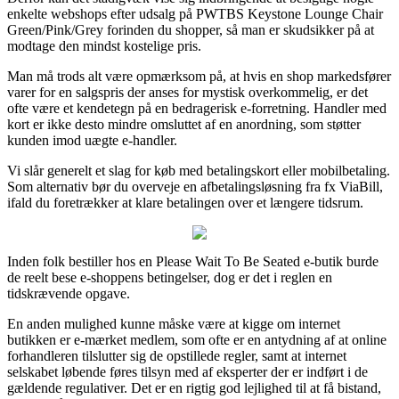
enkelte webshops efter udsalg på PWTBS Keystone Lounge Chair
Green/Pink/Grey forinden du shopper, så man er skudsikker på at
modtage den mindst kostelige pris.
Man må trods alt være opmærksom på, at hvis en shop markedsfører
varer for en salgspris der anses for mystisk overkommelig, er det
ofte være et kendetegn på en bedragerisk e-forretning. Handler med
kort er ikke desto mindre omsluttet af en anordning, som støtter
kunden imod uægte e-handler.
Vi slår generelt et slag for køb med betalingskort eller mobilbetaling.
Som alternativ bør du overveje en afbetalingsløsning fra fx ViaBill,
ifald du foretrækker at klare betalingen over et længere tidsrum.
Inden folk bestiller hos en Please Wait To Be Seated e-butik burde
de reelt bese e-shoppens betingelser, dog er det i reglen en
tidskrævende opgave.
En anden mulighed kunne måske være at kigge om internet
butikken er e-mærket medlem, som ofte er en antydning af at online
forhandleren tilslutter sig de opstillede regler, samt at internet
selskabet løbende føres tilsyn med af eksperter der er indført i de
gældende regulativer. Det er en rigtig god lejlighed til at få bistand,