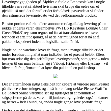
Leveringsdygtigheden på Møbler > Stole > Lænestole kan i nogle
tilfælde være ret så aktuel hvis man skal bruge din ordre om et
øjeblik, så med det formål er det forholdsvis passende at vi finder
den estimerede leveringsdato ved det vedkommende produkt.
En stor portion e-forhandlere annoncerer dag-til-dag levering på en
række af deres varer, eksempelvis PWTBS Keystone Lounge Chair
Green/Pink/Grey, som regnes ud fra at transaktionen realiseres
forinden et aftalt tidspunkt, så at de har mulighed for at nå at få
pakken ekspederet inden de logistikansatte får fri.
Nogle online varehuse lover fri fragt, men i mange tilfælde er det
under forudsætning af at man indkøber for et præcist beløb. Ellers
bør man udse dig den prisbilligste leveringsmanér, som gerne – uden
hensyn til om man befinder sig i Viborg, Hjørring eller Lystrup – vil
blive at få fragtfirmaet til at køre din pakke til en pakkeshop.
Det er efterhånden rigtig fleksibelt for købere at vurdere prisniveauet
på diverse e-forretninger, og altså har en lang række Please Wait To
Be Seated online varehuse set sig nødsaget til at formindske
salgspriserne på deres varer – til juniorer, og ligeledes også til damer
og herrer – helt i bund, og endda nogle gange love portofri fragt.
Derfor kan det stadigvæk vise sig indbringende at besigtige nogle