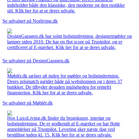
indeholder både den klassiske, den moderne og den rustikke
stil. Klik her for at se deres udvalg.
Se udvalget på Norliving.dk
DesignGaragen.dk har solgt boligindretning, designermøbler og
lamper siden 2010. De har en flot score på Trustpilot, og er
certificeret af E-mærket. Klik her for at se deres udvalg.
Se udvalget på DesignGaragen.dk
Møblér.dk sælger alt inden for møbler og boligindretning.
Deres prismatch gælder både på webshoppen og i deres 37
butikker. De tilbyder desuden muligheden for rentefri
finansiering. Klik her for at se deres udvalg.
Se udvalget på Møblér.dk
Hos LuxoLiving.dk finder du brugskunst, interiør og
boligindretning. De er godkendt af E-mærket og har flotte
anmeldelser på Trustpilot. Levering sker næste dag ved
bestilling inden kl. 15. Klik her for at se deres udvalg.