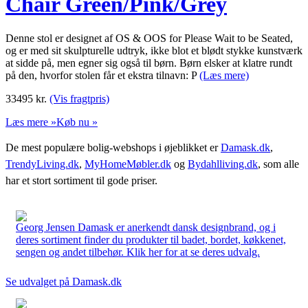
Chair Green/Pink/Grey
Denne stol er designet af OS & OOS for Please Wait to be Seated,
og er med sit skulpturelle udtryk, ikke blot et blødt stykke kunstværk
at sidde på, men egner sig også til børn. Børn elsker at klatre rundt
på den, hvorfor stolen får et ekstra tilnavn: P
(Læs mere)
33495
kr.
(Vis fragtpris)
Læs mere »
Køb nu »
De mest populære bolig-webshops i øjeblikket er
Damask.dk
,
TrendyLiving.dk
,
MyHomeMøbler.dk
og
Bydahlliving.dk
, som alle
har et stort sortiment til gode priser.
Georg Jensen Damask er anerkendt dansk designbrand, og i
deres sortiment finder du produkter til badet, bordet, køkkenet,
sengen og andet tilbehør. Klik her for at se deres udvalg.
Se udvalget på Damask.dk