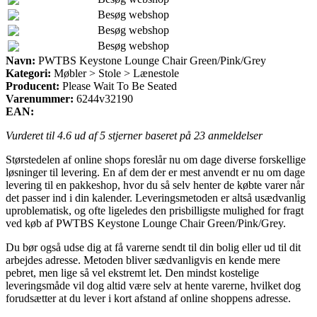
Besøg webshop
Besøg webshop
Besøg webshop
Navn:
PWTBS Keystone Lounge Chair Green/Pink/Grey
Kategori:
Møbler > Stole > Lænestole
Producent:
Please Wait To Be Seated
Varenummer:
6244v32190
EAN:
Vurderet til
4.6
ud af 5 stjerner baseret på
23
anmeldelser
Størstedelen af online shops foreslår nu om dage diverse forskellige
løsninger til levering. En af dem der er mest anvendt er nu om dage
levering til en pakkeshop, hvor du så selv henter de købte varer når
det passer ind i din kalender. Leveringsmetoden er altså usædvanlig
uproblematisk, og ofte ligeledes den prisbilligste mulighed for fragt
ved køb af PWTBS Keystone Lounge Chair Green/Pink/Grey.
Du bør også udse dig at få varerne sendt til din bolig eller ud til dit
arbejdes adresse. Metoden bliver sædvanligvis en kende mere
pebret, men lige så vel ekstremt let. Den mindst kostelige
leveringsmåde vil dog altid være selv at hente varerne, hvilket dog
forudsætter at du lever i kort afstand af online shoppens adresse.