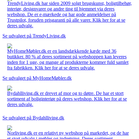
TrendyLiving.dk har siden 2009 solgt brugskunst, boligtilbehør,
interiør, designvarer og andre ting til hjemmet via deres
webshop. De er e-mærkede og har gode anmeldelser på
Trustpilot, foruden prisgaranti på alle varer. Klik her for at se
deres udvalg.
Se udvalget på TrendyLiving.dk
MyHomeMøbler.dk er en landsdækkende kæde med 36
butikker. 80 % af deres sortiment på webshoppen kan leveres
inden for 1 uge, og mange af produkterne kommer fuld samlet
fra fabrikken. Klik her for at se deres udvalg.
Se udvalget på MyHomeMøbler.dk
Bydahlliving.dk er drevet af mor og to døtre. De har et stort
sortiment af boliginteriør på deres webshop. Klik her for at se
deres udvalg.
Se udvalget på Bydahlliving.dk
Norliving.dk er en relativt ny webshop på markedet, og de har
et stort udvalg i møbler og indretning. Deres sortiment