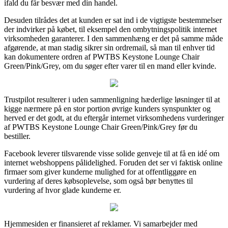
ifald du får besvær med din handel.
Desuden tilrådes det at kunden er sat ind i de vigtigste bestemmelser
der indvirker på købet, til eksempel den ombytningspolitik internet
virksomheden garanterer. I den sammenhæng er det på samme måde
afgørende, at man stadig sikrer sin ordremail, så man til enhver tid
kan dokumentere ordren af PWTBS Keystone Lounge Chair
Green/Pink/Grey, om du søger efter varer til en mand eller kvinde.
Trustpilot resulterer i uden sammenligning hæderlige løsninger til at
kigge nærmere på en stor portion øvrige kunders synspunkter og
herved er det godt, at du eftergår internet virksomhedens vurderinger
af PWTBS Keystone Lounge Chair Green/Pink/Grey før du
bestiller.
Facebook leverer tilsvarende visse solide genveje til at få en idé om
internet webshoppens pålidelighed. Foruden det ser vi faktisk online
firmaer som giver kunderne mulighed for at offentliggøre en
vurdering af deres købsoplevelse, som også bør benyttes til
vurdering af hvor glade kunderne er.
Hjemmesiden er finansieret af reklamer. Vi samarbejder med