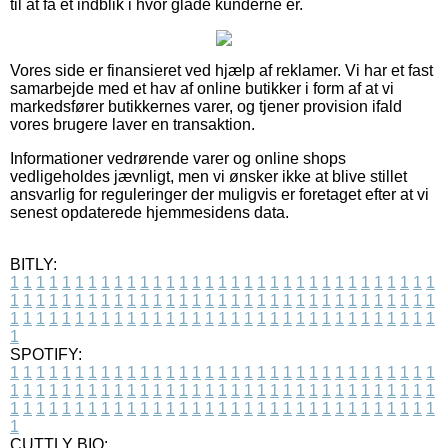
til at få et indblik i hvor glade kunderne er.
Vores side er finansieret ved hjælp af reklamer. Vi har et fast
samarbejde med et hav af online butikker i form af at vi
markedsfører butikkernes varer, og tjener provision ifald
vores brugere laver en transaktion.
Informationer vedrørende varer og online shops
vedligeholdes jævnligt, men vi ønsker ikke at blive stillet
ansvarlig for reguleringer der muligvis er foretaget efter at vi
senest opdaterede hjemmesidens data.
BITLY:
1
1
1
1
1
1
1
1
1
1
1
1
1
1
1
1
1
1
1
1
1
1
1
1
1
1
1
1
1
1
1
1
1
1
1
1
1
1
1
1
1
1
1
1
1
1
1
1
1
1
1
1
1
1
1
1
1
1
1
1
1
1
1
1
1
1
1
1
1
1
1
1
1
1
1
1
1
1
1
1
1
1
1
1
1
1
1
1
1
1
1
1
1
1
1
1
1
1
1
1
SPOTIFY:
1
1
1
1
1
1
1
1
1
1
1
1
1
1
1
1
1
1
1
1
1
1
1
1
1
1
1
1
1
1
1
1
1
1
1
1
1
1
1
1
1
1
1
1
1
1
1
1
1
1
1
1
1
1
1
1
1
1
1
1
1
1
1
1
1
1
1
1
1
1
1
1
1
1
1
1
1
1
1
1
1
1
1
1
1
1
1
1
1
1
1
1
1
1
1
1
1
1
1
1
CUTTLY BIO: