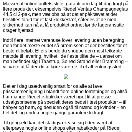
Masser af online outlets stiller garanti om dag-til-dag fragt på
flere produkter, eksempelvis Riedel Veritas Champagneglas
44,5 cl 2-pak, men vær obs på at det er påkrævet at der
bestilles forud for et fast klokkeslæt, således at de med
sikkerhed kan nå at få produktet ordnet før de lageransatte
drager hjemad.
Indtil flere internet varehuse lover levering uden beregning,
men for det meste er det så præmissen at der bestilles for et
bestemt beløb. Ellers burde du snuppe den mest letkøbte
metode til levering, hvilket i de fleste tilfælde – uanset om
man befinder sig i Taastrup, Solrød Strand eller Bramming –
vil være at få dem til at køre varerne til et afhentningssted.
Det er i dag usædvanlig smart for os alle at lave
prissammenligning i blandt flere online forretninger, og altså
har mange Riedel e-butikker været nødt til at presse
udsalgspriserne på specielt deres bedst i test produkter – til
babyer og børn, og desuden også til mænd og kvinder – en
hel del, og endda nogle gange garantere fri fragt.
Til gengæld kan det stadigvæk vise sig tiden værd at
efterprøve nogle online shops efter rabatkoder på Riedel