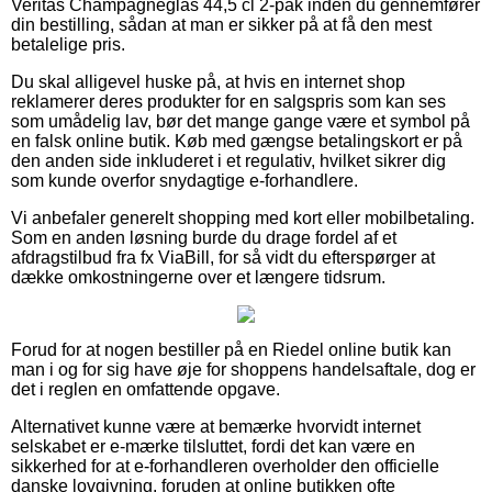
Veritas Champagneglas 44,5 cl 2-pak inden du gennemfører
din bestilling, sådan at man er sikker på at få den mest
betalelige pris.
Du skal alligevel huske på, at hvis en internet shop
reklamerer deres produkter for en salgspris som kan ses
som umådelig lav, bør det mange gange være et symbol på
en falsk online butik. Køb med gængse betalingskort er på
den anden side inkluderet i et regulativ, hvilket sikrer dig
som kunde overfor snydagtige e-forhandlere.
Vi anbefaler generelt shopping med kort eller mobilbetaling.
Som en anden løsning burde du drage fordel af et
afdragstilbud fra fx ViaBill, for så vidt du efterspørger at
dække omkostningerne over et længere tidsrum.
Forud for at nogen bestiller på en Riedel online butik kan
man i og for sig have øje for shoppens handelsaftale, dog er
det i reglen en omfattende opgave.
Alternativet kunne være at bemærke hvorvidt internet
selskabet er e-mærke tilsluttet, fordi det kan være en
sikkerhed for at e-forhandleren overholder den officielle
danske lovgivning, foruden at online butikken ofte