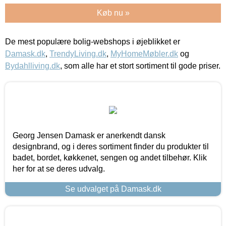
Køb nu »
De mest populære bolig-webshops i øjeblikket er
Damask.dk
,
TrendyLiving.dk
,
MyHomeMøbler.dk
og
Bydahlliving.dk
, som alle har et stort sortiment til gode priser.
Georg Jensen Damask er anerkendt dansk
designbrand, og i deres sortiment finder du produkter til
badet, bordet, køkkenet, sengen og andet tilbehør. Klik
her for at se deres udvalg.
Se udvalget på Damask.dk