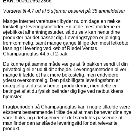
EAN:
9006206522866
Vurderet til
4.7
ud af 5 stjerner baseret på
38
anmeldelser
Mange internet varehuse tilbyder nu om dage en række
forskellige leveringsmetoder. En af de mest moderne er i
øjeblikket afhentningssteder, så du selv kan hente dine
produkter når det passer dig. Leveringstypen er jo rigtig
fremkommelig, samt mange gange tillige den mest letkøbte
løsning til levering ved køb af Riedel Veritas
Champagneglas 44,5 cl 2-pak.
Du kunne på samme måde vælge at få pakken sendt til din
privatbolig eller ud til dit arbejde. Leveringsmetoden bliver i
mange tilfælde et hak mere bekostelig, men endvidere
yderst overkommelig. Den prisbilligste leveringsform er
unægtelig at du selv henter produkterne, men dette er
betinget af at du fysisk befinder dig lige ved netbutikkens
hjemsted.
Fragtperioden på Champagneglas kan i nogle tilfælde være
ekstremt bestemmende i tilfælde af at man behøver dine nye
varer fluks, og i det øjemed er det særdeles passende at
man finder den anslåede leveringstid for det relevante
produkt.