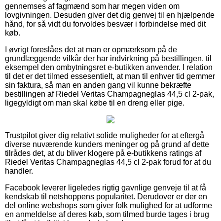
gennemses af fagmænd som har megen viden om
lovgivningen. Desuden giver det dig genvej til en hjælpende
hånd, for så vidt du forvoldes besvær i forbindelse med dit
køb.
I øvrigt foreslåes det at man er opmærksom på de
grundlæggende vilkår der har indvirkning på bestillingen, til
eksempel den ombytningsret e-butikken anvender. I relation
til det er det tilmed essesentielt, at man til enhver tid gemmer
sin faktura, så man en anden gang vil kunne bekræfte
bestillingen af Riedel Veritas Champagneglas 44,5 cl 2-pak,
ligegyldigt om man skal købe til en dreng eller pige.
Trustpilot giver dig relativt solide muligheder for at eftergå
diverse nuværende kunders meninger og på grund af dette
tilrådes det, at du bliver klogere på e-butikkens ratings af
Riedel Veritas Champagneglas 44,5 cl 2-pak forud for at du
handler.
Facebook leverer ligeledes rigtig gavnlige genveje til at få
kendskab til netshoppens popularitet. Derudover er der en
del online webshops som giver folk mulighed for at udforme
en anmeldelse af deres køb, som tilmed burde tages i brug