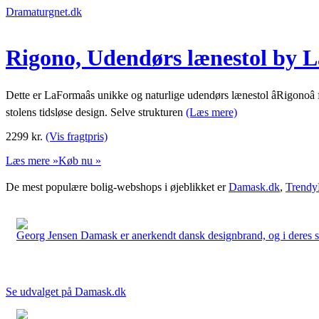
Dramaturgnet.dk
Rigono, Udendørs lænestol by L
Dette er LaFormaâs unikke og naturlige udendørs lænestol âRigonoâ
stolens tidsløse design. Selve strukturen
(Læs mere)
2299
kr.
(Vis fragtpris)
Læs mere »
Køb nu »
De mest populære bolig-webshops i øjeblikket er
Damask.dk
,
Trendy
Georg Jensen Damask er anerkendt dansk designbrand, og i deres sort
Se udvalget på Damask.dk