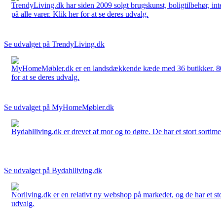
TrendyLiving.dk har siden 2009 solgt brugskunst, boligtilbehør, int
på alle varer. Klik her for at se deres udvalg.
Se udvalget på TrendyLiving.dk
MyHomeMøbler.dk er en landsdækkende kæde med 36 butikker. 80 % 
for at se deres udvalg.
Se udvalget på MyHomeMøbler.dk
Bydahlliving.dk er drevet af mor og to døtre. De har et stort sortime
Se udvalget på Bydahlliving.dk
Norliving.dk er en relativt ny webshop på markedet, og de har et sto
udvalg.