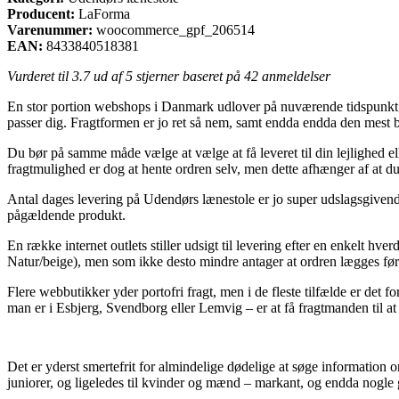
Producent:
LaForma
Varenummer:
woocommerce_gpf_206514
EAN:
8433840518381
Vurderet til
3.7
ud af 5 stjerner baseret på
42
anmeldelser
En stor portion webshops i Danmark udlover på nuværende tidspunkt alv
passer dig. Fragtformen er jo ret så nem, samt endda endda den mest
Du bør på samme måde vælge at vælge at få leveret til din lejlighed e
fragtmulighed er dog at hente ordren selv, men dette afhænger af at d
Antal dages levering på Udendørs lænestole er jo super udslagsgivende
pågældende produkt.
En række internet outlets stiller udsigt til levering efter en enkelt
Natur/beige), men som ikke desto mindre antager at ordren lægges før et
Flere webbutikker yder portofri fragt, men i de fleste tilfælde er det 
man er i Esbjerg, Svendborg eller Lemvig – er at få fragtmanden til at
Det er yderst smertefrit for almindelige dødelige at søge information om
juniorer, og ligeledes til kvinder og mænd – markant, og endda nogle