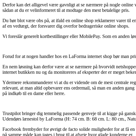
Derfor kan det alligevel være gavnligt at se nærmere på nogle online
sådan at du er velinformeret til at modtage den mest betalelige pris.
Du bør blot være obs på, at ifald en online shop reklamerer varer til en
af en vedtægt, der forsvarer dig overfor bedrageriske online shops.
Vi foreslår generelt kortbestillinger eller MobilePay. Som en anden lø
Forud for at nogen handler hos en LaForma internet shop bør man prin
En nem løsning kan derfor være at se nærmere på hvorvidt netshoppen e
internet butikken nu og da monitoreres af eksperter der er meget beken
Ydermere rekommanderer vi at du er vidende om de mest centrale reglem
relevant, at man altid opbevarer ens ordremail, så man en anden gan
på indkøb til en dame eller herre.
Trustpilot bringer dig temmelig passende genveje til at kigge på gans
Udendørs lænestol by LaForma (H: 74 cm. B: 68 cm. L: 80 cm., Natur/
Facebook frembyder for øvrigt de facto solide muligheder for at få en i
på samme måde kan tages i brug til at afveje hvor glade kunderne er.