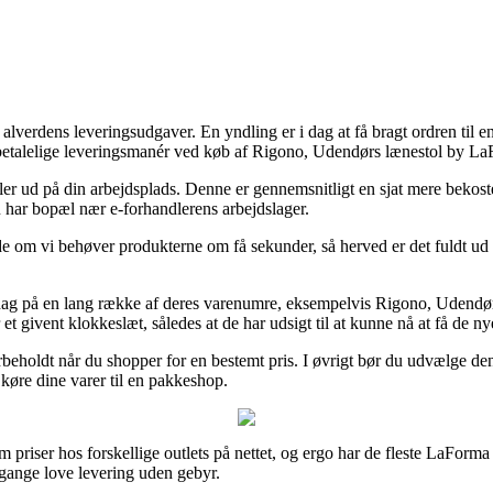
erdens leveringsudgaver. En yndling er i dag at få bragt ordren til en
 betalelige leveringsmanér ved køb af Rigono, Udendørs lænestol by La
ller ud på din arbejdsplads. Denne er gennemsnitligt en sjat mere bekos
u har bopæl nær e-forhandlerens arbejdslager.
 om vi behøver produkterne om få sekunder, så herved er det fuldt ud es
 hverdag på en lang række af deres varenumre, eksempelvis Rigono, Uden
 givent klokkeslæt, således at de har udsigt til at kunne nå at få de nye
forbeholdt når du shopper for en bestemt pris. I øvrigt bør du udvælge d
 køre dine varer til en pakkeshop.
 priser hos forskellige outlets på nettet, og ergo har de fleste LaForma 
 gange love levering uden gebyr.