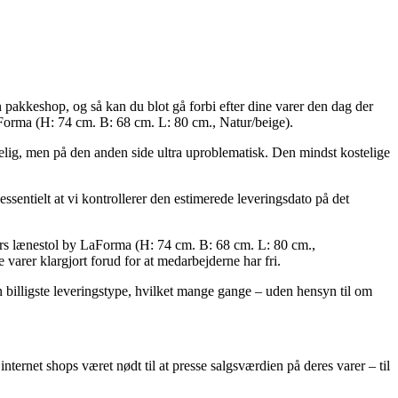
 pakkeshop, og så kan du blot gå forbi efter dine varer den dag der
Forma (H: 74 cm. B: 68 cm. L: 80 cm., Natur/beige).
telig, men på den anden side ultra uproblematisk. Den mindst kostelige
sentielt at vi kontrollerer den estimerede leveringsdato på det
dørs lænestol by LaForma (H: 74 cm. B: 68 cm. L: 80 cm.,
 varer klargjort forud for at medarbejderne har fri.
en billigste leveringstype, hvilket mange gange – uden hensyn til om
internet shops været nødt til at presse salgsværdien på deres varer – til