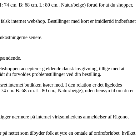
: 74 cm. B: 68 cm. L: 80 cm., Natur/beige) forud for at du shopper,
 falsk internet webshop. Bestillinger med kort er imidlertid indbefattet
omkostningerne senere.
 spændende.
webshoppen accepterer gældende dansk lovgivning, tillige med at
t du forvoldes problemstillinger ved din bestilling.
t internet butikken kører med. I den relation er det ligeledes
74 cm. B: 68 cm. L: 80 cm., Natur/beige), uden hensyn til om du er
du kigger nærmere på internet virksomhedens anmeldelser af Rigono,
på nettet som tilbyder folk at ytre en omtale af ordreforløbet, hvilket