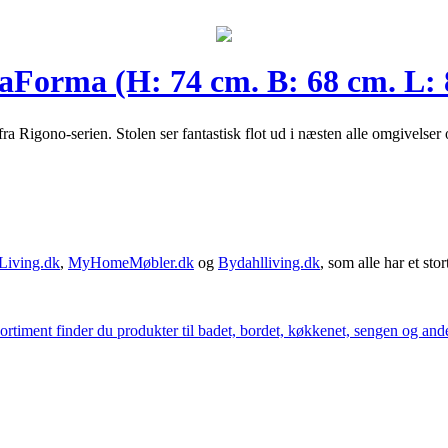
aForma (H: 74 cm. B: 68 cm. L: 
 fra Rigono-serien. Stolen ser fantastisk flot ud i næsten alle omgivel
Living.dk
,
MyHomeMøbler.dk
og
Bydahlliving.dk
, som alle har et stor
iment finder du produkter til badet, bordet, køkkenet, sengen og andet 