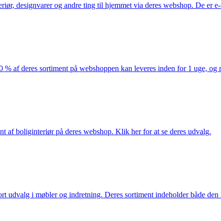
eriør, designvarer og andre ting til hjemmet via deres webshop. De er 
af deres sortiment på webshoppen kan leveres inden for 1 uge, og ma
nt af boliginteriør på deres webshop. Klik her for at se deres udvalg.
rt udvalg i møbler og indretning. Deres sortiment indeholder både den k