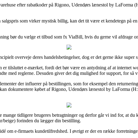
 varehuse efter rabatkoder på Rigono, Udendørs lænestol by LaForma (H
 salgspris som virker mystisk billig, kan det tit være et kendetegn på en
sning bør du vælge et tilbud som fx ViaBill, hvis du gerne vil afdrage 
cipielt overveje deres handelsbetingelser, dog er det gerne ikke super
r tilsluttet e-mærket, fordi det bør være en antydning af at internet 
dte med reglerne. Desuden giver det dig mulighed for support, for så vid
enter der influerer på bestillingen, som for eksempel den returneringsre
g kan dokumentere købet af Rigono, Udendørs lænestol by LaForma (H: 
ke mange tidligere brugeres betragtninger og derfor går vi ind for, at 
beige) forinden du lægger din bestilling.
dé om e-firmaets kundetilfredshed. I øvrigt er der en række forretninger 