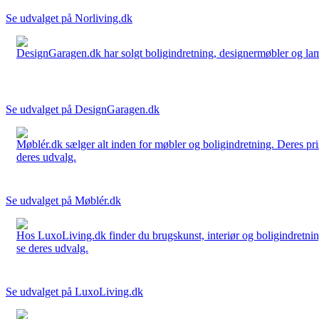
Se udvalget på Norliving.dk
DesignGaragen.dk har solgt boligindretning, designermøbler og lamper
Se udvalget på DesignGaragen.dk
Møblér.dk sælger alt inden for møbler og boligindretning. Deres pri
deres udvalg.
Se udvalget på Møblér.dk
Hos LuxoLiving.dk finder du brugskunst, interiør og boligindretning
se deres udvalg.
Se udvalget på LuxoLiving.dk