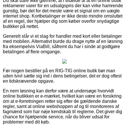
Du skal bare ikke glemme, at i tilfælde af at en online butik
reklamerer varer for en udsalgspris der kan virke hamrende
gunstig, bør det for det meste være et signal om en uægte
internet shop. Kortbetalinger er ikke desto mindre omsluttet
af en regel, der hjælper dig som køber overfor snydagtige
butikker på nettet.
Generelt slår vi et slag for handler med kort eller betalinger
med mobilen. Alternativt burde du drage nytte af en løsning
fra eksempelvis ViaBill, såfremt du har i sinde at godtgøre
betalingen af flere omgange.
Før nogen bestiller på en RIG-TIG online butik bør man
uden tvivl sætte sig ind i dens betingelser, det er dog oftest
en tidskrævende opgave.
En nem løsning kan derfor være at undersøge hvorvidt
online butikken er e-mærket, hvilket kan være en forsikring
om at e-forretningen retter sig efter de gældende danske
regler, samt at online webshoppen af og til monitoreres af
fagmænd som har nøje kendskab til reglerne. Det giver dig
chance for hjælpende service, når du bliver udsat for
problemer med dit køb.