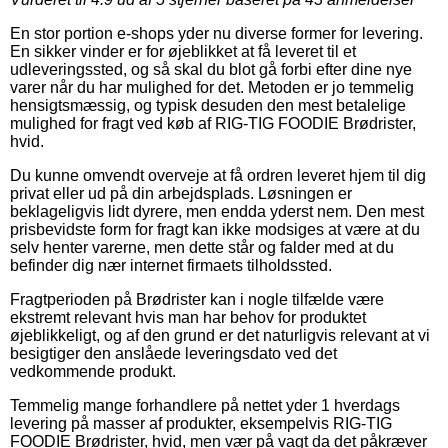
En stor portion e-shops yder nu diverse former for levering.
En sikker vinder er for øjeblikket at få leveret til et
udleveringssted, og så skal du blot gå forbi efter dine nye
varer når du har mulighed for det. Metoden er jo temmelig
hensigtsmæssig, og typisk desuden den mest betalelige
mulighed for fragt ved køb af RIG-TIG FOODIE Brødrister,
hvid.
Du kunne omvendt overveje at få ordren leveret hjem til dig
privat eller ud på din arbejdsplads. Løsningen er
beklageligvis lidt dyrere, men endda yderst nem. Den mest
prisbevidste form for fragt kan ikke modsiges at være at du
selv henter varerne, men dette står og falder med at du
befinder dig nær internet firmaets tilholdssted.
Fragtperioden på Brødrister kan i nogle tilfælde være
ekstremt relevant hvis man har behov for produktet
øjeblikkeligt, og af den grund er det naturligvis relevant at vi
besigtiger den anslåede leveringsdato ved det
vedkommende produkt.
Temmelig mange forhandlere på nettet yder 1 hverdags
levering på masser af produkter, eksempelvis RIG-TIG
FOODIE Brødrister, hvid, men vær på vagt da det påkræver