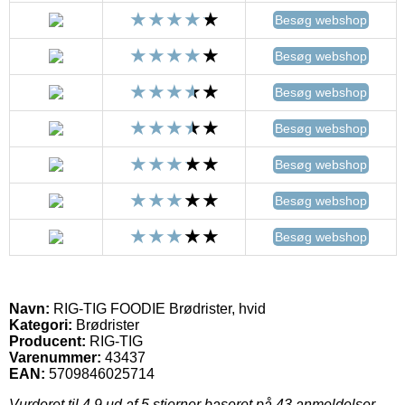
Besøg webshop
Besøg webshop
Besøg webshop
Besøg webshop
Besøg webshop
Besøg webshop
Besøg webshop
Navn:
RIG-TIG FOODIE Brødrister, hvid
Kategori:
Brødrister
Producent:
RIG-TIG
Varenummer:
43437
EAN:
5709846025714
Vurderet til
4.9
ud af 5 stjerner baseret på
43
anmeldelser