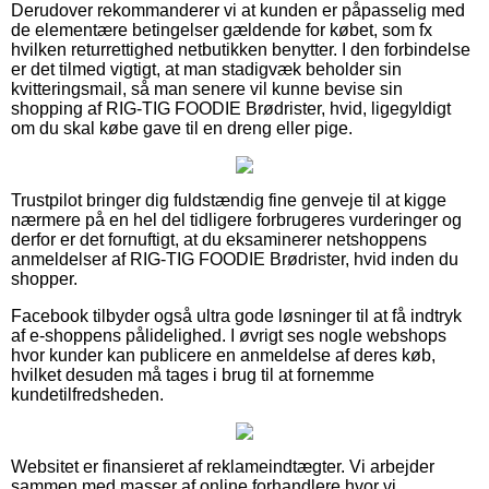
Derudover rekommanderer vi at kunden er påpasselig med
de elementære betingelser gældende for købet, som fx
hvilken returrettighed netbutikken benytter. I den forbindelse
er det tilmed vigtigt, at man stadigvæk beholder sin
kvitteringsmail, så man senere vil kunne bevise sin
shopping af RIG-TIG FOODIE Brødrister, hvid, ligegyldigt
om du skal købe gave til en dreng eller pige.
Trustpilot bringer dig fuldstændig fine genveje til at kigge
nærmere på en hel del tidligere forbrugeres vurderinger og
derfor er det fornuftigt, at du eksaminerer netshoppens
anmeldelser af RIG-TIG FOODIE Brødrister, hvid inden du
shopper.
Facebook tilbyder også ultra gode løsninger til at få indtryk
af e-shoppens pålidelighed. I øvrigt ses nogle webshops
hvor kunder kan publicere en anmeldelse af deres køb,
hvilket desuden må tages i brug til at fornemme
kundetilfredsheden.
Websitet er finansieret af reklameindtægter. Vi arbejder
sammen med masser af online forhandlere hvor vi