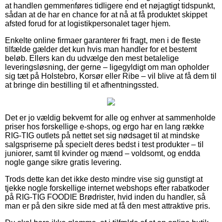
at handlen gemmenføres tidligere end et nøjagtigt tidspunkt,
sådan at de har en chance for at nå at få produktet skippet
afsted forud for at logistikpersonalet tager hjem.
Enkelte online firmaer garanterer fri fragt, men i de fleste
tilfælde gælder det kun hvis man handler for et bestemt
beløb. Ellers kan du udvælge den mest betalelige
leveringsløsning, der gerne – ligegyldigt om man opholder
sig tæt på Holstebro, Korsør eller Ribe – vil blive at få dem til
at bringe din bestilling til et afhentningssted.
Det er jo vældig bekvemt for alle og enhver at sammenholde
priser hos forskellige e-shops, og ergo har en lang række
RIG-TIG outlets på nettet set sig nødsaget til at mindske
salgspriserne på specielt deres bedst i test produkter – til
juniorer, samt til kvinder og mænd – voldsomt, og endda
nogle gange sikre gratis levering.
Trods dette kan det ikke desto mindre vise sig gunstigt at
tjekke nogle forskellige internet webshops efter rabatkoder
på RIG-TIG FOODIE Brødrister, hvid inden du handler, så
man er på den sikre side med at få den mest attraktive pris.