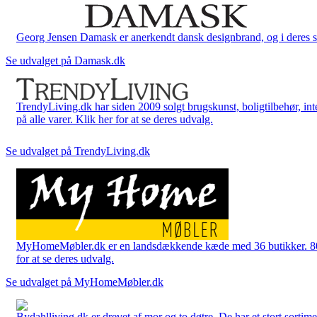
Georg Jensen Damask er anerkendt dansk designbrand, og i deres sort
Se udvalget på Damask.dk
TrendyLiving.dk har siden 2009 solgt brugskunst, boligtilbehør, int
på alle varer. Klik her for at se deres udvalg.
Se udvalget på TrendyLiving.dk
MyHomeMøbler.dk er en landsdækkende kæde med 36 butikker. 80 % 
for at se deres udvalg.
Se udvalget på MyHomeMøbler.dk
Bydahlliving.dk er drevet af mor og to døtre. De har et stort sortime