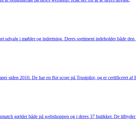
rt udvalg i møbler og indretning. Deres sortiment indeholder både den k
 siden 2010. De har en flot score på Trustpilot, og er certificeret af 
smatch gælder både på webshoppen og i deres 37 butikker. De tilbyder d