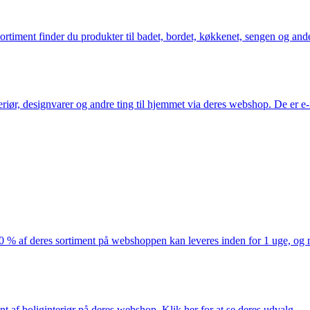
iment finder du produkter til badet, bordet, køkkenet, sengen og andet 
eriør, designvarer og andre ting til hjemmet via deres webshop. De er 
af deres sortiment på webshoppen kan leveres inden for 1 uge, og ma
nt af boliginteriør på deres webshop. Klik her for at se deres udvalg.