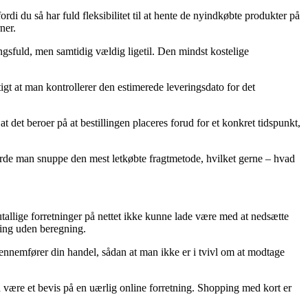
di du så har fuld fleksibilitet til at hente de nyindkøbte produkter på
ner.
ingsfuld, men samtidig vældig ligetil. Den mindst kostelige
igt at man kontrollerer den estimerede leveringsdato for det
t beroer på at bestillingen placeres forud for et konkret tidspunkt,
 burde man snuppe den mest letkøbte fragtmetode, hvilket gerne – hvad
allige forretninger på nettet ikke kunne lade være med at nedsætte
ring uden beregning.
ennemfører din handel, sådan at man ikke er i tvivl om at modtage
n være et bevis på en uærlig online forretning. Shopping med kort er