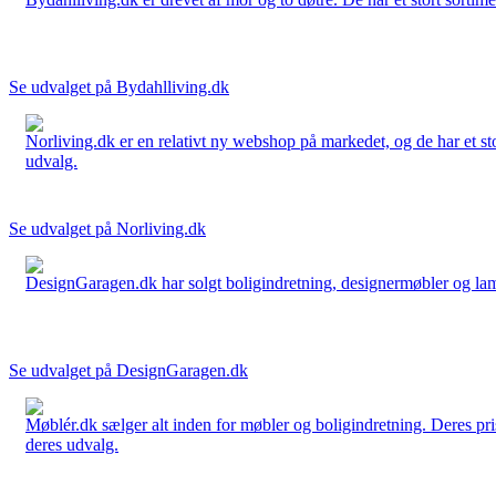
Se udvalget på Bydahlliving.dk
Norliving.dk er en relativt ny webshop på markedet, og de har et sto
udvalg.
Se udvalget på Norliving.dk
DesignGaragen.dk har solgt boligindretning, designermøbler og lamper
Se udvalget på DesignGaragen.dk
Møblér.dk sælger alt inden for møbler og boligindretning. Deres pri
deres udvalg.