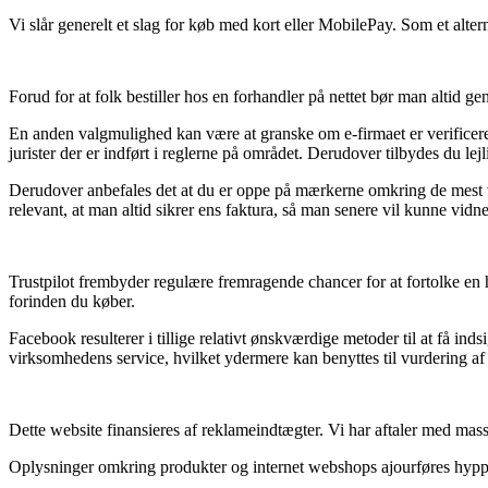
Vi slår generelt et slag for køb med kort eller MobilePay. Som et altern
Forud for at folk bestiller hos en forhandler på nettet bør man altid 
En anden valgmulighed kan være at granske om e-firmaet er verificeret 
jurister der er indført i reglerne på området. Derudover tilbydes du lejl
Derudover anbefales det at du er oppe på mærkerne omkring de mest vi
relevant, at man altid sikrer ens faktura, så man senere vil kunne vi
Trustpilot frembyder regulære fremragende chancer for at fortolke en 
forinden du køber.
Facebook resulterer i tillige relativt ønskværdige metoder til at få in
virksomhedens service, hvilket ydermere kan benyttes til vurdering af
Dette website finansieres af reklameindtægter. Vi har aftaler med mass
Oplysninger omkring produkter og internet webshops ajourføres hyppigt