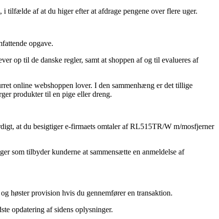
i tilfælde af at du higer efter at afdrage pengene over flere uger.
omfattende opgave.
r op til de danske regler, samt at shoppen af og til evalueres af
urret online webshoppen lover. I den sammenhæng er det tillige
er produkter til en pige eller dreng.
værdigt, at du besigtiger e-firmaets omtaler af RL515TR/W m/mosfjerner
etninger som tilbyder kunderne at sammensætte en anmeldelse af
, og høster provision hvis du gennemfører en transaktion.
ste opdatering af sidens oplysninger.