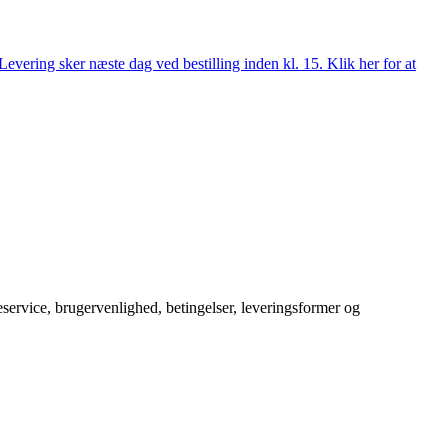
evering sker næste dag ved bestilling inden kl. 15. Klik her for at
service, brugervenlighed, betingelser, leveringsformer og