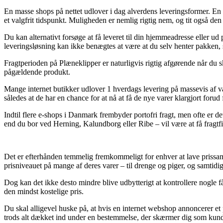
En masse shops på nettet udlover i dag alverdens leveringsformer. En af
et valgfrit tidspunkt. Muligheden er nemlig rigtig nem, og tit også 
Du kan alternativt forsøge at få leveret til din hjemmeadresse eller ud
leveringsløsning kan ikke benægtes at være at du selv henter pakken, 
Fragtperioden på Plæneklipper er naturligvis rigtig afgørende når du s
pågældende produkt.
Mange internet butikker udlover 1 hverdags levering på massevis af 
således at de har en chance for at nå at få de nye varer klargjort forud 
Indtil flere e-shops i Danmark frembyder portofri fragt, men ofte er 
end du bor ved Herning, Kalundborg eller Ribe – vil være at få fragtfir
Det er efterhånden temmelig fremkommeligt for enhver at lave prissam
prisniveauet på mange af deres varer – til drenge og piger, og samtid
Dog kan det ikke desto mindre blive udbytterigt at kontrollere nogle
den mindst kostelige pris.
Du skal alligevel huske på, at hvis en internet webshop annoncerer et 
trods alt dækket ind under en bestemmelse, der skærmer dig som kunde