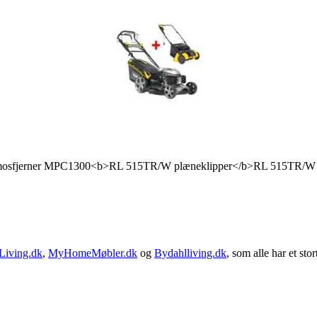
sfjerner MPC1300<b>RL 515TR/W plæneklipper</b>RL 515TR/W er udst
Living.dk
,
MyHomeMøbler.dk
og
Bydahlliving.dk
, som alle har et stor