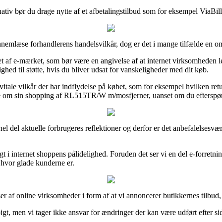
ativ bør du drage nytte af et afbetalingstilbud som for eksempel ViaBill, 
gennemlæse forhandlerens handelsvilkår, dog er det i mange tilfælde en 
af e-mærket, som bør være en angivelse af at internet virksomheden leve
ighed til støtte, hvis du bliver udsat for vanskeligheder med dit køb.
tale vilkår der har indflydelse på købet, som for eksempel hvilken ret
dne om sin shopping af RL515TR/W m/mosfjerner, uanset om du efterspørg
hel del aktuelle forbrugeres reflektioner og derfor er det anbefalelses
dsigt i internet shoppens pålidelighed. Foruden det ser vi en del e-forr
 hvor glade kunderne er.
er af online virksomheder i form af at vi annoncerer butikkernes tilbud
, men vi tager ikke ansvar for ændringer der kan være udført efter sid