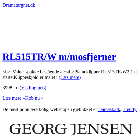
Dramaturgnet.dk
RL515TR/W m/mosfjerner
<b>"Value"-pakke bestående af:</b>Plæneklipper RL515TR/W2i1 mo
starte.Klippeskjold er malet i
(Læs mere)
3998
kr.
(Vis fragtpris)
Læs mere »
Køb nu »
De mest populære bolig-webshops i øjeblikket er
Damask.dk
,
Trendy