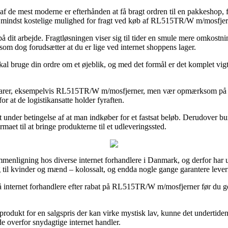
 de mest moderne er efterhånden at få bragt ordren til en pakkeshop, for
den mindst kostelige mulighed for fragt ved køb af RL515TR/W m/mosfjer
 på dit arbejde. Fragtløsningen viser sig til tider en smule mere omkostn
som dog forudsætter at du er lige ved internet shoppens lager.
kal bruge din ordre om et øjeblik, og med det formål er det komplet vigt
varer, eksempelvis RL515TR/W m/mosfjerner, men vær opmærksom på at de
for at de logistikansatte holder fyraften.
det under betingelse af at man indkøber for et fastsat beløb. Derudover
maet til at bringe produkterne til et udleveringssted.
menligning hos diverse internet forhandlere i Danmark, og derfor har ut
ig til kvinder og mænd – kolossalt, og endda nogle gange garantere leve
 få internet forhandlere efter rabat på RL515TR/W m/mosfjerner før du g
produkt for en salgspris der kan virke mystisk lav, kunne det undertide
 overfor snydagtige internet handler.