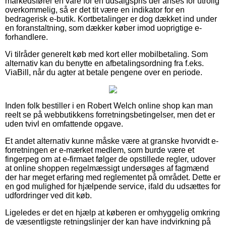
markedsfører en vare for en udsalgspris der anses for utrolig
overkommelig, så er det tit være en indikator for en
bedragerisk e-butik. Kortbetalinger er dog dækket ind under
en foranstaltning, som dækker køber imod uoprigtige e-
forhandlere.
Vi tilråder generelt køb med kort eller mobilbetaling. Som
alternativ kan du benytte en afbetalingsordning fra f.eks.
ViaBill, når du agter at betale pengene over en periode.
Inden folk bestiller i en Robert Welch online shop kan man
reelt se på webbutikkens forretningsbetingelser, men det er
uden tvivl en omfattende opgave.
Et andet alternativ kunne måske være at granske hvorvidt e-
forretningen er e-mærket medlem, som burde være et
fingerpeg om at e-firmaet følger de opstillede regler, udover
at online shoppen regelmæssigt undersøges af fagmænd
der har meget erfaring med reglementet på området. Dette er
en god mulighed for hjælpende service, ifald du udsættes for
udfordringer ved dit køb.
Ligeledes er det en hjælp at køberen er omhyggelig omkring
de væsentligste retningslinjer der kan have indvirkning på