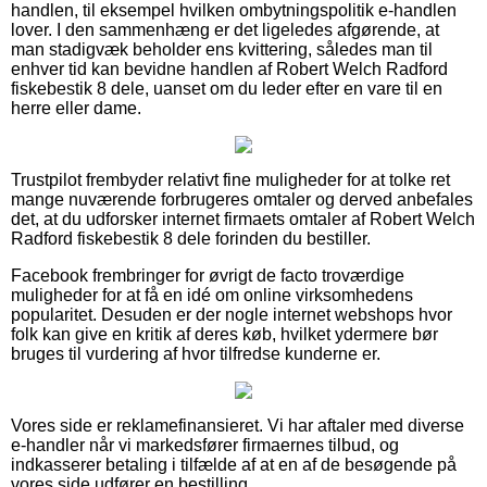
handlen, til eksempel hvilken ombytningspolitik e-handlen
lover. I den sammenhæng er det ligeledes afgørende, at
man stadigvæk beholder ens kvittering, således man til
enhver tid kan bevidne handlen af Robert Welch Radford
fiskebestik 8 dele, uanset om du leder efter en vare til en
herre eller dame.
Trustpilot frembyder relativt fine muligheder for at tolke ret
mange nuværende forbrugeres omtaler og derved anbefales
det, at du udforsker internet firmaets omtaler af Robert Welch
Radford fiskebestik 8 dele forinden du bestiller.
Facebook frembringer for øvrigt de facto troværdige
muligheder for at få en idé om online virksomhedens
popularitet. Desuden er der nogle internet webshops hvor
folk kan give en kritik af deres køb, hvilket ydermere bør
bruges til vurdering af hvor tilfredse kunderne er.
Vores side er reklamefinansieret. Vi har aftaler med diverse
e-handler når vi markedsfører firmaernes tilbud, og
indkasserer betaling i tilfælde af at en af de besøgende på
vores side udfører en bestilling.