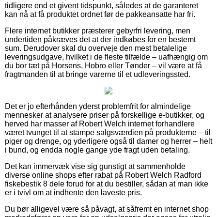
tidligere end et givent tidspunkt, således at de garanteret
kan nå at få produktet ordnet før de pakkeansatte har fri.
Flere internet butikker præsterer gebyrfri levering, men
undertiden påkræves det at der indkøbes for en bestemt
sum. Derudover skal du overveje den mest betalelige
leveringsudgave, hvilket i de fleste tilfælde – uafhængig om
du bor tæt på Horsens, Hobro eller Tønder – vil være at få
fragtmanden til at bringe varerne til et udleveringssted.
Det er jo efterhånden yderst problemfrit for almindelige
mennesker at analysere priser på forskellige e-butikker, og
herved har masser af Robert Welch internet forhandlere
været tvunget til at stampe salgsværdien på produkterne – til
piger og drenge, og yderligere også til damer og herrer – helt
i bund, og endda nogle gange yde fragt uden betaling.
Det kan immervæk vise sig gunstigt at sammenholde
diverse online shops efter rabat på Robert Welch Radford
fiskebestik 8 dele forud for at du bestiller, sådan at man ikke
er i tvivl om at indhente den laveste pris.
Du bør alligevel være så påvagt, at såfremt en internet shop