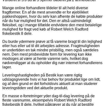
Mange online forhandlere tildeler til alt held diverse
fragtformer. En af de mest anvendte er for øjeblikket
pakkeshoppen, hvor du selv kan afhente de købte produkter
når du har mulighed for det. Den er altså ualmindeligt
fleksibel, og i mange tilfælde endvidere den mest betalelige
mulighed for fragt ved køb af Robert Welch Radford
fiskebestik 8 dele.
Du burde ydermere prøve at få varerne bragt til din lejlighed
eller hus eller ud til dit arbejdes adresse. Fragtmuligheden
er undertiden en tak mindre prisbillig, men også særdeles
nem. Den mest prisbevidste form for levering kan ikke
modsiges at være at hente varerne selv, hvilket dog
nødvendiggør at du opholder dig nær internet forhandlerens
lager.
Leveringshastigheden på Bestik kan være rigtig
udslagsgivende hvis vi har behov for produktet lige om lidt,
og af den grund er det forholdsvis aktuelt at man studerer
leveringstiden ved det aktuelle produkt.
En masse e-forretninger yder dag-til-dag levering på de
fleste varenumre, eksempelvis Robert Welch Radford
fiskebestik 8 dele, hvilket påkræver at du når at bestille