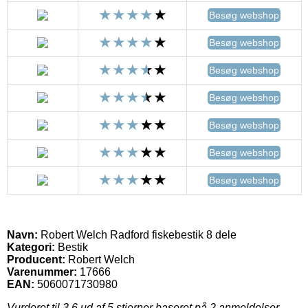
Besøg webshop
Besøg webshop
Besøg webshop
Besøg webshop
Besøg webshop
Besøg webshop
Besøg webshop
Navn:
Robert Welch Radford fiskebestik 8 dele
Kategori:
Bestik
Producent:
Robert Welch
Varenummer:
17666
EAN:
5060071730980
Vurderet til
3.6
ud af 5 stjerner baseret på
2
anmeldelser