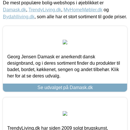
De mest populære bolig-webshops i øjeblikket er
Damask.dk
,
TrendyLiving.dk
,
MyHomeMøbler.dk
og
Bydahlliving.dk
, som alle har et stort sortiment til gode priser.
Georg Jensen Damask er anerkendt dansk
designbrand, og i deres sortiment finder du produkter til
badet, bordet, køkkenet, sengen og andet tilbehør. Klik
her for at se deres udvalg.
Se udvalget på Damask.dk
TrendyLiving.dk har siden 2009 solgt brugskunst,