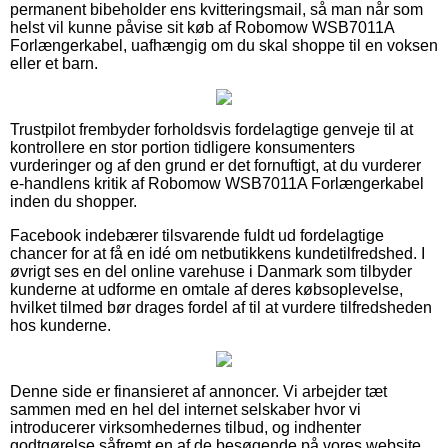
permanent bibeholder ens kvitteringsmail, så man når som
helst vil kunne påvise sit køb af Robomow WSB7011A
Forlængerkabel, uafhængig om du skal shoppe til en voksen
eller et barn.
Trustpilot frembyder forholdsvis fordelagtige genveje til at
kontrollere en stor portion tidligere konsumenters
vurderinger og af den grund er det fornuftigt, at du vurderer
e-handlens kritik af Robomow WSB7011A Forlængerkabel
inden du shopper.
Facebook indebærer tilsvarende fuldt ud fordelagtige
chancer for at få en idé om netbutikkens kundetilfredshed. I
øvrigt ses en del online varehuse i Danmark som tilbyder
kunderne at udforme en omtale af deres købsoplevelse,
hvilket tilmed bør drages fordel af til at vurdere tilfredsheden
hos kunderne.
Denne side er finansieret af annoncer. Vi arbejder tæt
sammen med en hel del internet selskaber hvor vi
introducerer virksomhedernes tilbud, og indhenter
godtgørelse såfremt en af de besøgende på vores website