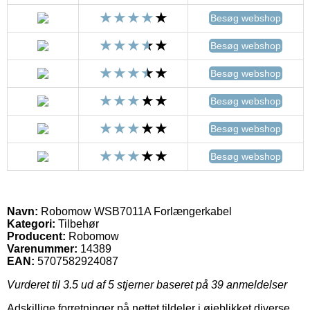
Besøg webshop
Besøg webshop
Besøg webshop
Besøg webshop
Besøg webshop
Besøg webshop
Navn:
Robomow WSB7011A Forlængerkabel
Kategori:
Tilbehør
Producent:
Robomow
Varenummer:
14389
EAN:
5707582924087
Vurderet til
3.5
ud af 5 stjerner baseret på
39
anmeldelser
Adskillige forretninger på nettet tildeler i øjeblikket diverse