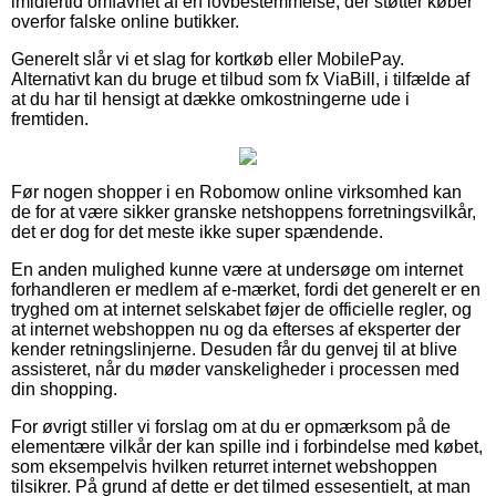
imidlertid omfavnet af en lovbestemmelse, der støtter køber
overfor falske online butikker.
Generelt slår vi et slag for kortkøb eller MobilePay.
Alternativt kan du bruge et tilbud som fx ViaBill, i tilfælde af
at du har til hensigt at dække omkostningerne ude i
fremtiden.
Før nogen shopper i en Robomow online virksomhed kan
de for at være sikker granske netshoppens forretningsvilkår,
det er dog for det meste ikke super spændende.
En anden mulighed kunne være at undersøge om internet
forhandleren er medlem af e-mærket, fordi det generelt er en
tryghed om at internet selskabet føjer de officielle regler, og
at internet webshoppen nu og da efterses af eksperter der
kender retningslinjerne. Desuden får du genvej til at blive
assisteret, når du møder vanskeligheder i processen med
din shopping.
For øvrigt stiller vi forslag om at du er opmærksom på de
elementære vilkår der kan spille ind i forbindelse med købet,
som eksempelvis hvilken returret internet webshoppen
tilsikrer. På grund af dette er det tilmed essesentielt, at man