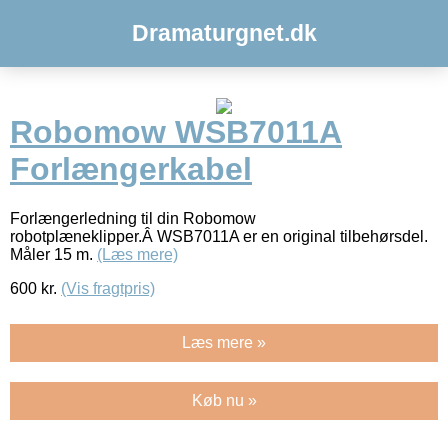
Dramaturgnet.dk
Robomow WSB7011A
Forlængerkabel
Forlængerledning til din Robomow
robotplæneklipper.Â WSB7011A er en original tilbehørsdel.
Måler 15 m.
(Læs mere)
600
kr.
(Vis fragtpris)
Læs mere »
Køb nu »