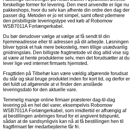
forskellige former for levering. Den mest anvendte er lige nu
pakkeshops, hvor du selv kan afhente din ordre den dag der
passer dig. Metoden er jo ret simpel, samt oftest ydermere
den prisbilligste leveringstype ved køb af Robomow
WSB7011A Forlængerkabel.
Du bør derudover vælge at vælge at få sendt til din
hjemmeadresse eller til adressen på dit arbejde. Løsningen
bliver typisk et hak mere bekostelig, men tillige usædvanlig
gnidningsløs. Den billigste fragtmetode vil dog altid vise sig
at være at hente produkterne selv, men det forudsætter at du
lever lige ved internet firmaets hjemsted.
Fragttiden på Tilbehør kan være vældig afgørende forudsat
du står og skal bruge produktet inden for kort tid, og derfor er
det fuldt ud afgørende at vi finder den anslåede
leveringsdato for den aktuelle vare.
Temmelig mange online firmaer præsterer dag-til-dag
levering på en hel del varer, eksempelvis Robomow
WSB7011A Forlængerkabel, som imidlertid er afhængig af
at bestillingen anbringes forud for et angivent tidspunkt,
sådan at de sandsynligvis kan nå at få bestillingen hen til
fragtfirmaet før medarbejderne får fri.