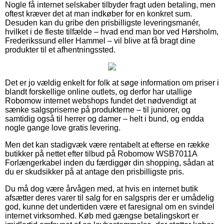
Nogle få internet selskaber tilbyder fragt uden betaling, men
oftest kræver det at man indkøber for en konkret sum.
Desuden kan du gribe den prisbilligste leveringsmanér,
hvilket i de fleste tilfælde – hvad end man bor ved Hørsholm,
Frederikssund eller Hammel – vil blive at få bragt dine
produkter til et afhentningssted.
Det er jo vældig enkelt for folk at søge information om priser i
blandt forskellige online outlets, og derfor har utallige
Robomow internet webshops fundet det nødvendigt at
sænke salgspriserne på produkterne – til juniorer, og
samtidig også til herrer og damer – helt i bund, og endda
nogle gange love gratis levering.
Men det kan stadigvæk være rentabelt at efterse en række
butikker på nettet efter tilbud på Robomow WSB7011A
Forlængerkabel inden du færdiggør din shopping, sådan at
du er skudsikker på at antage den prisbilligste pris.
Du må dog være årvågen med, at hvis en internet butik
afsætter deres varer til salg for en salgspris der er umådelig
god, kunne det undertiden være et faresignal om en svindel
internet virksomhed. Køb med gængse betalingskort er