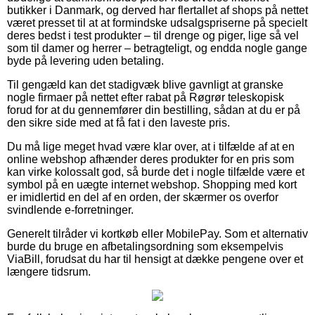
butikker i Danmark, og derved har flertallet af shops på nettet
været presset til at at formindske udsalgspriserne på specielt
deres bedst i test produkter – til drenge og piger, lige så vel
som til damer og herrer – betragteligt, og endda nogle gange
byde på levering uden betaling.
Til gengæld kan det stadigvæk blive gavnligt at granske
nogle firmaer på nettet efter rabat på Røgrør teleskopisk
forud for at du gennemfører din bestilling, sådan at du er på
den sikre side med at få fat i den laveste pris.
Du må lige meget hvad være klar over, at i tilfælde af at en
online webshop afhænder deres produkter for en pris som
kan virke kolossalt god, så burde det i nogle tilfælde være et
symbol på en uægte internet webshop. Shopping med kort
er imidlertid en del af en orden, der skærmer os overfor
svindlende e-forretninger.
Generelt tilråder vi kortkøb eller MobilePay. Som et alternativ
burde du bruge en afbetalingsordning som eksempelvis
ViaBill, forudsat du har til hensigt at dække pengene over et
længere tidsrum.