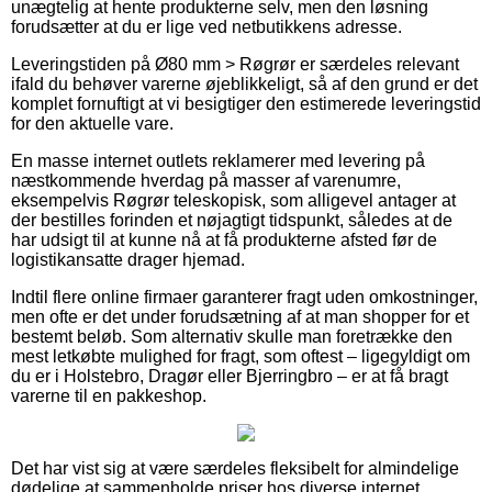
unægtelig at hente produkterne selv, men den løsning
forudsætter at du er lige ved netbutikkens adresse.
Leveringstiden på Ø80 mm > Røgrør er særdeles relevant
ifald du behøver varerne øjeblikkeligt, så af den grund er det
komplet fornuftigt at vi besigtiger den estimerede leveringstid
for den aktuelle vare.
En masse internet outlets reklamerer med levering på
næstkommende hverdag på masser af varenumre,
eksempelvis Røgrør teleskopisk, som alligevel antager at
der bestilles forinden et nøjagtigt tidspunkt, således at de
har udsigt til at kunne nå at få produkterne afsted før de
logistikansatte drager hjemad.
Indtil flere online firmaer garanterer fragt uden omkostninger,
men ofte er det under forudsætning af at man shopper for et
bestemt beløb. Som alternativ skulle man foretrække den
mest letkøbte mulighed for fragt, som oftest – ligegyldigt om
du er i Holstebro, Dragør eller Bjerringbro – er at få bragt
varerne til en pakkeshop.
Det har vist sig at være særdeles fleksibelt for almindelige
dødelige at sammenholde priser hos diverse internet