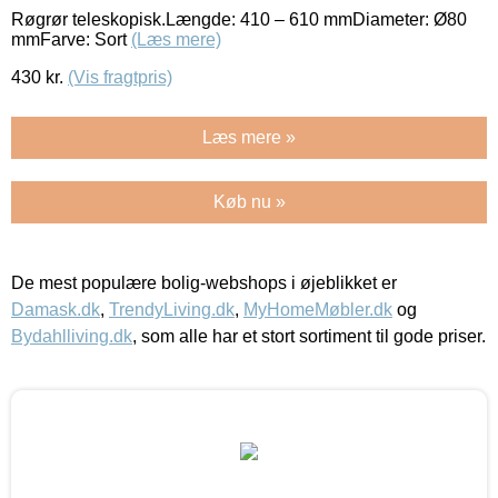
Røgrør teleskopisk.Længde: 410 – 610 mmDiameter: Ø80
mmFarve: Sort
(Læs mere)
430
kr.
(Vis fragtpris)
Læs mere »
Køb nu »
De mest populære bolig-webshops i øjeblikket er
Damask.dk
,
TrendyLiving.dk
,
MyHomeMøbler.dk
og
Bydahlliving.dk
, som alle har et stort sortiment til gode priser.