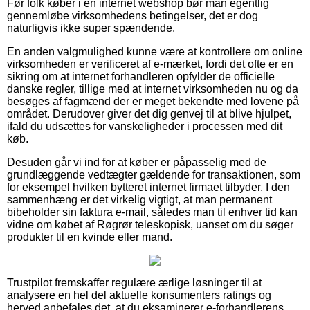
Før folk køber i en internet webshop bør man egentlig
gennemløbe virksomhedens betingelser, det er dog
naturligvis ikke super spændende.
En anden valgmulighed kunne være at kontrollere om online
virksomheden er verificeret af e-mærket, fordi det ofte er en
sikring om at internet forhandleren opfylder de officielle
danske regler, tillige med at internet virksomheden nu og da
besøges af fagmænd der er meget bekendte med lovene på
området. Derudover giver det dig genvej til at blive hjulpet,
ifald du udsættes for vanskeligheder i processen med dit
køb.
Desuden går vi ind for at køber er påpasselig med de
grundlæggende vedtægter gældende for transaktionen, som
for eksempel hvilken bytteret internet firmaet tilbyder. I den
sammenhæng er det virkelig vigtigt, at man permanent
bibeholder sin faktura e-mail, således man til enhver tid kan
vidne om købet af Røgrør teleskopisk, uanset om du søger
produkter til en kvinde eller mand.
Trustpilot fremskaffer regulære ærlige løsninger til at
analysere en hel del aktuelle konsumenters ratings og
herved anbefales det, at du eksaminerer e-forhandlerens