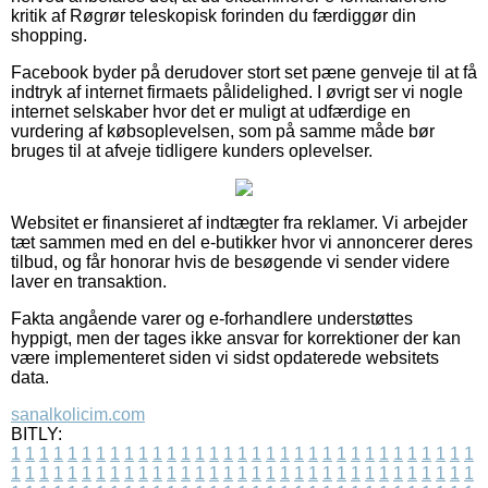
kritik af Røgrør teleskopisk forinden du færdiggør din
shopping.
Facebook byder på derudover stort set pæne genveje til at få
indtryk af internet firmaets pålidelighed. I øvrigt ser vi nogle
internet selskaber hvor det er muligt at udfærdige en
vurdering af købsoplevelsen, som på samme måde bør
bruges til at afveje tidligere kunders oplevelser.
Websitet er finansieret af indtægter fra reklamer. Vi arbejder
tæt sammen med en del e-butikker hvor vi annoncerer deres
tilbud, og får honorar hvis de besøgende vi sender videre
laver en transaktion.
Fakta angående varer og e-forhandlere understøttes
hyppigt, men der tages ikke ansvar for korrektioner der kan
være implementeret siden vi sidst opdaterede websitets
data.
sanalkolicim.com
BITLY:
1
1
1
1
1
1
1
1
1
1
1
1
1
1
1
1
1
1
1
1
1
1
1
1
1
1
1
1
1
1
1
1
1
1
1
1
1
1
1
1
1
1
1
1
1
1
1
1
1
1
1
1
1
1
1
1
1
1
1
1
1
1
1
1
1
1