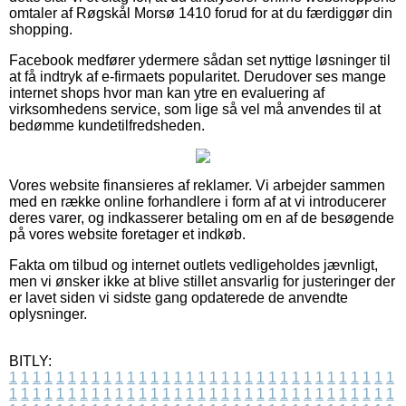
omtaler af Røgskål Morsø 1410 forud for at du færdiggør din
shopping.
Facebook medfører ydermere sådan set nyttige løsninger til
at få indtryk af e-firmaets popularitet. Derudover ses mange
internet shops hvor man kan ytre en evaluering af
virksomhedens service, som lige så vel må anvendes til at
bedømme kundetilfredsheden.
Vores website finansieres af reklamer. Vi arbejder sammen
med en række online forhandlere i form af at vi introducerer
deres varer, og indkasserer betaling om en af de besøgende
på vores website foretager et indkøb.
Fakta om tilbud og internet outlets vedligeholdes jævnligt,
men vi ønsker ikke at blive stillet ansvarlig for justeringer der
er lavet siden vi sidste gang opdaterede de anvendte
oplysninger.
BITLY:
1
1
1
1
1
1
1
1
1
1
1
1
1
1
1
1
1
1
1
1
1
1
1
1
1
1
1
1
1
1
1
1
1
1
1
1
1
1
1
1
1
1
1
1
1
1
1
1
1
1
1
1
1
1
1
1
1
1
1
1
1
1
1
1
1
1