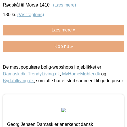
Røgskål til Morsø 1410
(Læs mere)
180
kr.
(Vis fragtpris)
Læs mere »
Køb nu »
De mest populære bolig-webshops i øjeblikket er
Damask.dk
,
TrendyLiving.dk
,
MyHomeMøbler.dk
og
Bydahlliving.dk
, som alle har et stort sortiment til gode priser.
Georg Jensen Damask er anerkendt dansk