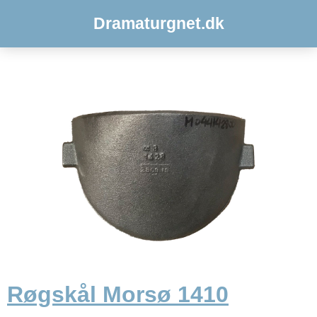
Dramaturgnet.dk
Røgskål Morsø 1410