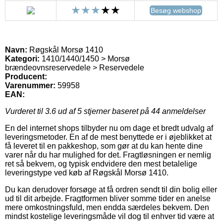
Besøg webshop
Navn:
Røgskål Morsø 1410
Kategori:
1410/1440/1450 > Morsø
brændeovnsreservedele > Reservedele
Producent:
Varenummer:
59958
EAN:
Vurderet til
3.6
ud af 5 stjerner baseret på
44
anmeldelser
En del internet shops tilbyder nu om dage et bredt udvalg af
leveringsmetoder. En af de mest benyttede er i øjeblikket at
få leveret til en pakkeshop, som gør at du kan hente dine
varer når du har mulighed for det. Fragtløsningen er nemlig
ret så bekvem, og typisk endvidere den mest betalelige
leveringstype ved køb af Røgskål Morsø 1410.
Du kan derudover forsøge at få ordren sendt til din bolig eller
ud til dit arbejde. Fragtformen bliver somme tider en anelse
mere omkostningsfuld, men endda særdeles bekvem. Den
mindst kostelige leveringsmåde vil dog til enhver tid være at