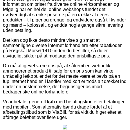
information om priser fra diverse online virksomheder, og
følgelig har en hel del online webshops fundet det
nødvendigt at sænke priserne på en række af deres
produkter – til piger og drenge, og endvidere også til kvinder
og mænd – kolossalt, og endda nogle gange sikre levering
uden betaling.
Det kan dog ikke desto mindre vise sig smart at
sammenligne diverse internet forhandlere efter rabatkoder
på Røgskål Morsø 1410 inden du bestiller, så du er
usvigeligt sikker på at modtage den prisbilligste pris.
Du må alligevel være obs på, at såfremt en webbutik
annoncerer et produkt til salg for en pris som kan virke
umådelig letkøbt, er det for det meste være et bevis på en
fup internet handler. Handler med kort er trods alt dækket ind
under en bestemmelse, der begunstiger os imod
bedrageriske online forhandlere.
Vi anbefaler generelt køb med betalingskort eller betalinger
med mobilen. Som alternativ bør du drage fordel af et
afbetalingstilbud som fx ViaBill, for så vidt du higer efter at
afdrage beløbet over flere uger.