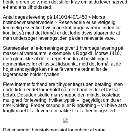
hente ordren selv, men det stiller krav om at du lever nærved
e-handlens tilholdssted.
Antal dages levering på 1410/1440/1450 > Morsø
brændeovnsreservedele > Reservedele er selvfølgelig
temmelig essentiel hvis man skal bruge varerne inden for
kort tid, så med det formål er det forholdsvis afgørende at
man undersøger leveringstiden på den relevante vare.
Størstedelen af e-forretninger giver 1 hverdags levering på
masser af varenumre, eksempelvis Røgskål Morsø 1410,
men glem ikke at det er regnet ud fra at bestillingen
gennemføres før et fastsat tidspunkt, med det formål at de
højst sandsynligt kan nå at få varerne ordnet før de
lageransatte holder fyraften.
Flere internet forhandlere tilbyder fragt uden betaling, men
undertiden er det forbeholdt når der handles for et fastsat
beløb. Desuden skulle man snuppe den mindst kostelige
mulighed for levering, hvilket typisk – ligegyldigt om du er
nær Kolding, Frederikssund eller Ringkøbing – vil blive at få
fragtfirmaet til at levere din pakke til et afhentningssted.
Det er særligt hensigtsmæssigt for enhver at søge