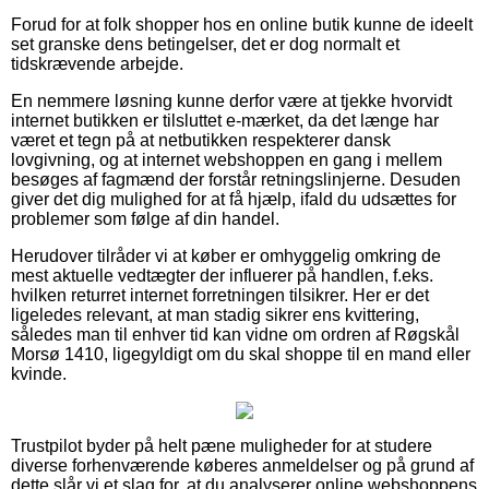
Forud for at folk shopper hos en online butik kunne de ideelt
set granske dens betingelser, det er dog normalt et
tidskrævende arbejde.
En nemmere løsning kunne derfor være at tjekke hvorvidt
internet butikken er tilsluttet e-mærket, da det længe har
været et tegn på at netbutikken respekterer dansk
lovgivning, og at internet webshoppen en gang i mellem
besøges af fagmænd der forstår retningslinjerne. Desuden
giver det dig mulighed for at få hjælp, ifald du udsættes for
problemer som følge af din handel.
Herudover tilråder vi at køber er omhyggelig omkring de
mest aktuelle vedtægter der influerer på handlen, f.eks.
hvilken returret internet forretningen tilsikrer. Her er det
ligeledes relevant, at man stadig sikrer ens kvittering,
således man til enhver tid kan vidne om ordren af Røgskål
Morsø 1410, ligegyldigt om du skal shoppe til en mand eller
kvinde.
Trustpilot byder på helt pæne muligheder for at studere
diverse forhenværende køberes anmeldelser og på grund af
dette slår vi et slag for, at du analyserer online webshoppens