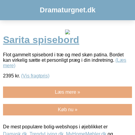
Dramaturgnet.dk
Sarita spisebord
Flot gammelt spisebord i træ og med skøn patina. Bordet
kan virkelig sætte et personligt præg i din indretning.
(Læs
mere)
2395
kr.
(Vis fragtpris)
Læs mere »
Køb nu »
De mest populære bolig-webshops i øjeblikket er
Damask.dk
,
TrendyLiving.dk
,
MyHomeMøbler.dk
og