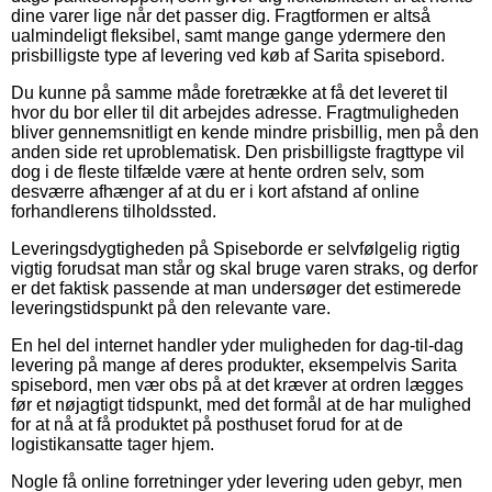
dine varer lige når det passer dig. Fragtformen er altså
ualmindeligt fleksibel, samt mange gange ydermere den
prisbilligste type af levering ved køb af Sarita spisebord.
Du kunne på samme måde foretrække at få det leveret til
hvor du bor eller til dit arbejdes adresse. Fragtmuligheden
bliver gennemsnitligt en kende mindre prisbillig, men på den
anden side ret uproblematisk. Den prisbilligste fragttype vil
dog i de fleste tilfælde være at hente ordren selv, som
desværre afhænger af at du er i kort afstand af online
forhandlerens tilholdssted.
Leveringsdygtigheden på Spiseborde er selvfølgelig rigtig
vigtig forudsat man står og skal bruge varen straks, og derfor
er det faktisk passende at man undersøger det estimerede
leveringstidspunkt på den relevante vare.
En hel del internet handler yder muligheden for dag-til-dag
levering på mange af deres produkter, eksempelvis Sarita
spisebord, men vær obs på at det kræver at ordren lægges
før et nøjagtigt tidspunkt, med det formål at de har mulighed
for at nå at få produktet på posthuset forud for at de
logistikansatte tager hjem.
Nogle få online forretninger yder levering uden gebyr, men