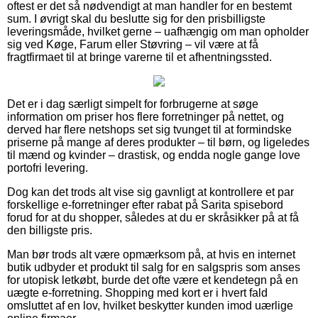
oftest er det så nødvendigt at man handler for en bestemt
sum. I øvrigt skal du beslutte sig for den prisbilligste
leveringsmåde, hvilket gerne – uafhængig om man opholder
sig ved Køge, Farum eller Støvring – vil være at få
fragtfirmaet til at bringe varerne til et afhentningssted.
Det er i dag særligt simpelt for forbrugerne at søge
information om priser hos flere forretninger på nettet, og
derved har flere netshops set sig tvunget til at formindske
priserne på mange af deres produkter – til børn, og ligeledes
til mænd og kvinder – drastisk, og endda nogle gange love
portofri levering.
Dog kan det trods alt vise sig gavnligt at kontrollere et par
forskellige e-forretninger efter rabat på Sarita spisebord
forud for at du shopper, således at du er skråsikker på at få
den billigste pris.
Man bør trods alt være opmærksom på, at hvis en internet
butik udbyder et produkt til salg for en salgspris som anses
for utopisk letkøbt, burde det ofte være et kendetegn på en
uægte e-forretning. Shopping med kort er i hvert fald
omsluttet af en lov, hvilket beskytter kunden imod uærlige