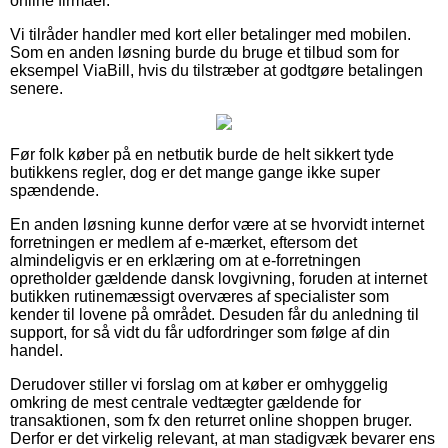
online firmaer.
Vi tilråder handler med kort eller betalinger med mobilen.
Som en anden løsning burde du bruge et tilbud som for
eksempel ViaBill, hvis du tilstræber at godtgøre betalingen
senere.
Før folk køber på en netbutik burde de helt sikkert tyde
butikkens regler, dog er det mange gange ikke super
spændende.
En anden løsning kunne derfor være at se hvorvidt internet
forretningen er medlem af e-mærket, eftersom det
almindeligvis er en erklæring om at e-forretningen
opretholder gældende dansk lovgivning, foruden at internet
butikken rutinemæssigt overværes af specialister som
kender til lovene på området. Desuden får du anledning til
support, for så vidt du får udfordringer som følge af din
handel.
Derudover stiller vi forslag om at køber er omhyggelig
omkring de mest centrale vedtægter gældende for
transaktionen, som fx den returret online shoppen bruger.
Derfor er det virkelig relevant, at man stadigvæk bevarer ens