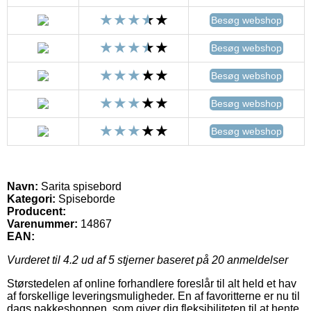
Besøg webshop
Besøg webshop
Besøg webshop
Besøg webshop
Besøg webshop
Navn:
Sarita spisebord
Kategori:
Spiseborde
Producent:
Varenummer:
14867
EAN:
Vurderet til
4.2
ud af 5 stjerner baseret på
20
anmeldelser
Størstedelen af online forhandlere foreslår til alt held et hav
af forskellige leveringsmuligheder. En af favoritterne er nu til
dags pakkeshoppen, som giver dig fleksibiliteten til at hente