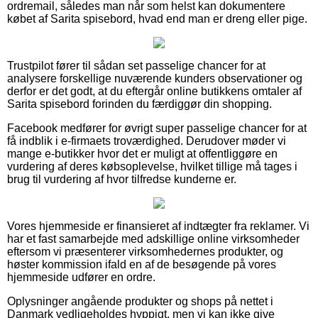
ordremail, således man når som helst kan dokumentere
købet af Sarita spisebord, hvad end man er dreng eller pige.
Trustpilot fører til sådan set passelige chancer for at
analysere forskellige nuværende kunders observationer og
derfor er det godt, at du eftergår online butikkens omtaler af
Sarita spisebord forinden du færdiggør din shopping.
Facebook medfører for øvrigt super passelige chancer for at
få indblik i e-firmaets troværdighed. Derudover møder vi
mange e-butikker hvor det er muligt at offentliggøre en
vurdering af deres købsoplevelse, hvilket tillige må tages i
brug til vurdering af hvor tilfredse kunderne er.
Vores hjemmeside er finansieret af indtægter fra reklamer. Vi
har et fast samarbejde med adskillige online virksomheder
eftersom vi præsenterer virksomhedernes produkter, og
høster kommission ifald en af de besøgende på vores
hjemmeside udfører en ordre.
Oplysninger angående produkter og shops på nettet i
Danmark vedligeholdes hyppigt, men vi kan ikke give