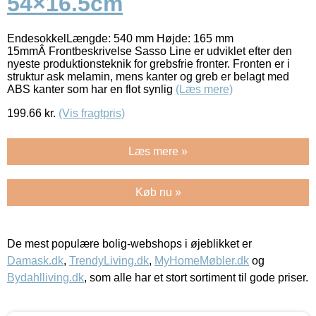
54×16.5cm
EndesokkelLængde: 540 mm Højde: 165 mm
15mmÂ Frontbeskrivelse Sasso Line er udviklet efter den
nyeste produktionsteknik for grebsfrie fronter. Fronten er i
struktur ask melamin, mens kanter og greb er belagt med
ABS kanter som har en flot synlig
(Læs mere)
199.66
kr.
(Vis fragtpris)
Læs mere »
Køb nu »
De mest populære bolig-webshops i øjeblikket er
Damask.dk
,
TrendyLiving.dk
,
MyHomeMøbler.dk
og
Bydahlliving.dk
, som alle har et stort sortiment til gode priser.