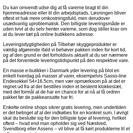
Du kan omvendt udse dig at få varerne bragt til din
hjemmeadresse eller til din arbejdsplads. Løsningen bliver
oftest et hak mere omkostningsfuld, men derudover
usædvanlig uproblematisk. Den billigste leveringsmåde er
uden tvivl at du selv henter varerne, som dog stiller krav om
at du lever tæt på online butikkens adresse.
Leveringsdygtigheden på Tilbehør skyggeprodukter er
vældig afgørende ifald vi behøver pakken inden for kort tid,
og af den grund er det forholdsvis aktuelt at du ser nærmere
på det forventede leveringstidspunkt på den respektive vare.
En masse e-butikker i Danmark yder levering på blot en
enkelt hverdag på masser af varer, eksempelvis Sasso-line
Endesokkel 54×16.5cm, men vær opmærksom på at det er
regnet ud fra at der bestilles inden et bestemt klokkeslæt,
med det formål at de har en chance for at nå at få ordren
pakket før de pakkeansatte har fri.
Enkelte online shops sikrer gratis levering, men undertiden
er det betinget af at der indkøbes for en konkret sum. I øvrigt
skal du beslutte sig for den billigste type af levering, hvilket
oftest – hvad end man opholder sig ved Næstved,
Svendborg eller Assens – vil blive at få kørt produkterne til et