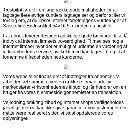
Trustpilot fører til en lang række gode muligheder for at
iagttage flere øvrige kunders iagttagelser og derfor stiller vi
forslag om, at du læser internet forretningens vurderinger af
Sasso-line Endesokkel 54×16.5cm inden du bestiller.
Facebook leverer desuden adskillige gode løsninger til at få
indtryk af internet firmaets troværdighed. Tilmed ses nogle
internet firmaer hvor det er muligt at udforme en vurdering af
virksomhedens service, hvilket tilmed kan tages i brug til at
fornemme tilfredsheden hos kunderne.
Vores website er finansieret af indtægter fra annoncer. Vi
arbejder tæt sammen med en række e-firmaer idet vi
markedsfører virksomhedernes tilbud, og får honorar om en
bruger fra vores hjemmeside gennemfører en transaktion.
Vejledning omkring tilbud og internet shops vedligeholdes
jævnligt, men vi kan ikke give garantier imod justeringer der
måtte være realiseret siden vi sidst opdaterede vores
oplysninger.