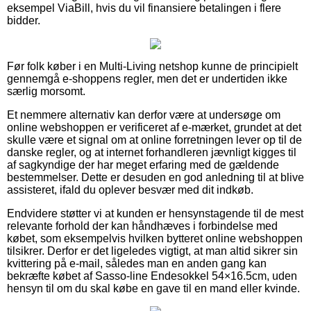
eksempel ViaBill, hvis du vil finansiere betalingen i flere
bidder.
Før folk køber i en Multi-Living netshop kunne de principielt
gennemgå e-shoppens regler, men det er undertiden ikke
særlig morsomt.
Et nemmere alternativ kan derfor være at undersøge om
online webshoppen er verificeret af e-mærket, grundet at det
skulle være et signal om at online forretningen lever op til de
danske regler, og at internet forhandleren jævnligt kigges til
af sagkyndige der har meget erfaring med de gældende
bestemmelser. Dette er desuden en god anledning til at blive
assisteret, ifald du oplever besvær med dit indkøb.
Endvidere støtter vi at kunden er hensynstagende til de mest
relevante forhold der kan håndhæves i forbindelse med
købet, som eksempelvis hvilken bytteret online webshoppen
tilsikrer. Derfor er det ligeledes vigtigt, at man altid sikrer sin
kvittering på e-mail, således man en anden gang kan
bekræfte købet af Sasso-line Endesokkel 54×16.5cm, uden
hensyn til om du skal købe en gave til en mand eller kvinde.