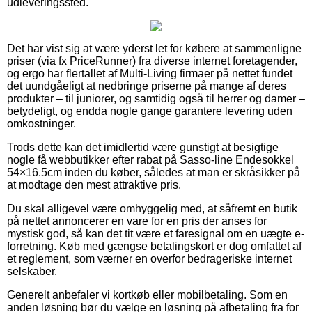
udleveringssted.
Det har vist sig at være yderst let for købere at sammenligne
priser (via fx PriceRunner) fra diverse internet foretagender,
og ergo har flertallet af Multi-Living firmaer på nettet fundet
det uundgåeligt at nedbringe priserne på mange af deres
produkter – til juniorer, og samtidig også til herrer og damer –
betydeligt, og endda nogle gange garantere levering uden
omkostninger.
Trods dette kan det imidlertid være gunstigt at besigtige
nogle få webbutikker efter rabat på Sasso-line Endesokkel
54×16.5cm inden du køber, således at man er skråsikker på
at modtage den mest attraktive pris.
Du skal alligevel være omhyggelig med, at såfremt en butik
på nettet annoncerer en vare for en pris der anses for
mystisk god, så kan det tit være et faresignal om en uægte e-
forretning. Køb med gængse betalingskort er dog omfattet af
et reglement, som værner en overfor bedrageriske internet
selskaber.
Generelt anbefaler vi kortkøb eller mobilbetaling. Som en
anden løsning bør du vælge en løsning på afbetaling fra for