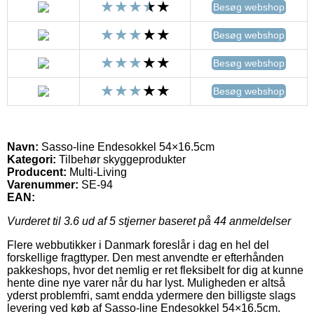
Besøg webshop
Besøg webshop
Besøg webshop
Besøg webshop
Navn:
Sasso-line Endesokkel 54×16.5cm
Kategori:
Tilbehør skyggeprodukter
Producent:
Multi-Living
Varenummer:
SE-94
EAN:
Vurderet til
3.6
ud af 5 stjerner baseret på
44
anmeldelser
Flere webbutikker i Danmark foreslår i dag en hel del
forskellige fragttyper. Den mest anvendte er efterhånden
pakkeshops, hvor det nemlig er ret fleksibelt for dig at kunne
hente dine nye varer når du har lyst. Muligheden er altså
yderst problemfri, samt endda ydermere den billigste slags
levering ved køb af Sasso-line Endesokkel 54×16.5cm.