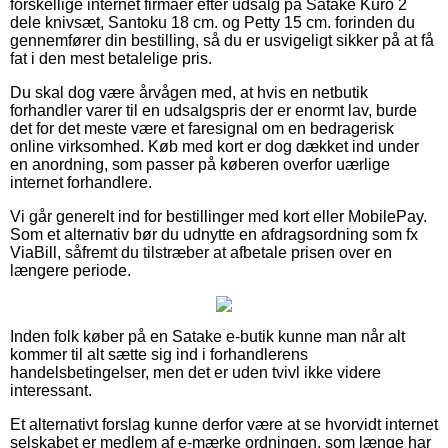
forskellige internet firmaer efter udsalg på Satake Kuro 2
dele knivsæt, Santoku 18 cm. og Petty 15 cm. forinden du
gennemfører din bestilling, så du er usvigeligt sikker på at få
fat i den mest betalelige pris.
Du skal dog være årvågen med, at hvis en netbutik
forhandler varer til en udsalgspris der er enormt lav, burde
det for det meste være et faresignal om en bedragerisk
online virksomhed. Køb med kort er dog dækket ind under
en anordning, som passer på køberen overfor uærlige
internet forhandlere.
Vi går generelt ind for bestillinger med kort eller MobilePay.
Som et alternativ bør du udnytte en afdragsordning som fx
ViaBill, såfremt du tilstræber at afbetale prisen over en
længere periode.
Inden folk køber på en Satake e-butik kunne man når alt
kommer til alt sætte sig ind i forhandlerens
handelsbetingelser, men det er uden tvivl ikke videre
interessant.
Et alternativt forslag kunne derfor være at se hvorvidt internet
selskabet er medlem af e-mærke ordningen, som længe har