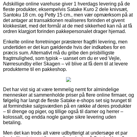
Adskillige online varehuse giver 1 hverdags levering på de
fleste produkter, eksempelvis Satake Kuro 2 dele knivsæt,
Santoku 18 cm. og Petty 15 cm., men vær opmærksom på at
det antager at transaktionen realiseres forinden et givent
klokkeslæt, med det formål at de med sikkerhed kan nå at få
ordren klargjort forinden pakkepersonalet drager hjemad.
Enkelte online forretninger præsterer fragtfri levering, men
undertiden er det kun gældende hvis der indkøbes for en
præcis sum. Alternativt må du gribe den prisbilligste
fragtmulighed, som typisk – uanset om du er ved Vejle,
Nørresundby eller Skagen – vil blive at få dem til at levere
produkterne til en pakkeshop.
Det har vist sig at være temmelig nemt for almindelige
mennesker at sammenholde priser på flere online firmaer, og
følgelig har langt de fleste Satake e-shops set sig tvunget til
at formindske salgsværdien på en række af deres produkter
– til drenge og piger, og tillige også til damer og herrer –
kolossalt, og endda nogle gange sikre levering uden
betaling.
Men det kan trods alt være udbytterigt at undersøge et par