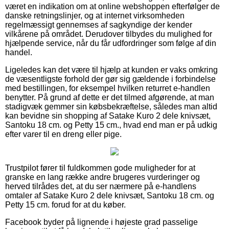
været en indikation om at online webshoppen efterfølger de
danske retningslinjer, og at internet virksomheden
regelmæssigt gennemses af sagkyndige der kender
vilkårene på området. Derudover tilbydes du mulighed for
hjælpende service, når du får udfordringer som følge af din
handel.
Ligeledes kan det være til hjælp at kunden er vaks omkring
de væsentligste forhold der gør sig gældende i forbindelse
med bestillingen, for eksempel hvilken returret e-handlen
benytter. På grund af dette er det tilmed afgørende, at man
stadigvæk gemmer sin købsbekræftelse, således man altid
kan bevidne sin shopping af Satake Kuro 2 dele knivsæt,
Santoku 18 cm. og Petty 15 cm., hvad end man er på udkig
efter varer til en dreng eller pige.
Trustpilot fører til fuldkommen gode muligheder for at
granske en lang række andre brugeres vurderinger og
herved tilrådes det, at du ser nærmere på e-handlens
omtaler af Satake Kuro 2 dele knivsæt, Santoku 18 cm. og
Petty 15 cm. forud for at du køber.
Facebook byder på lignende i højeste grad passelige