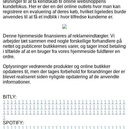
løsninger til at få kendskab til online webshoppens
kundefokus. Her er der en del online outlets hvor man kan
registrere en evaluering af deres køb, hvilket ligeledes burde
anvendes til at få et indblik i hvor tilfredse kunderne er.
Denne hjemmeside finansieres af reklameindtægter. Vi
arbejder tæt sammen med nogle forskellige forhandlere på
nettet og publicerer butikkernes varer, og tager imod betaling
i tilfælde af at en bruger fra vores hjemmeside fuldfører en
ordre.
Oplysninger vedrørende produkter og online butikker
opdateres tit, men der tages forbehold for forandringer der er
blevet realiseret siden nyligste opdatering af de anvendte
informationer.
BITLY:
1
1
1
1
1
1
1
1
1
1
1
1
1
1
1
1
1
1
1
1
1
1
1
1
1
1
1
1
1
1
1
1
1
1
1
1
1
1
1
1
1
1
1
1
1
1
1
1
1
1
1
1
1
1
1
1
1
1
1
1
1
1
1
1
1
1
1
1
1
1
1
1
1
1
1
1
1
1
1
1
1
1
1
1
1
1
1
1
1
1
1
1
1
1
1
1
1
1
1
1
SPOTIFY:
1
1
1
1
1
1
1
1
1
1
1
1
1
1
1
1
1
1
1
1
1
1
1
1
1
1
1
1
1
1
1
1
1