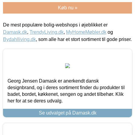
Køb nu »
De mest populære bolig-webshops i øjeblikket er
Damask.dk
,
TrendyLiving.dk
,
MyHomeMøbler.dk
og
Bydahlliving.dk
, som alle har et stort sortiment til gode priser.
Georg Jensen Damask er anerkendt dansk
designbrand, og i deres sortiment finder du produkter til
badet, bordet, køkkenet, sengen og andet tilbehør. Klik
her for at se deres udvalg.
Se udvalget på Damask.dk