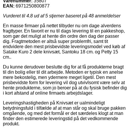
Varenummer:
35807
EAN:
6971250800877
Vurderet til
4.8
ud af 5 stjerner baseret på
48
anmeldelser
En masse firmaer på nettet tilbyder nu om dage alverdens
fragttyper. En favorit er nu til dags levering til en pakkeshop,
som gør det muligt at hente din ordre den dag der passer
dig. Fragtmetoden er altså super problemfri, samt tit
endvidere den mest prisbevidste leveringsmodel ved køb af
Satake Kuro 2 dele knivsæt, Santoku 18 cm. og Petty 15
cm..
Du kunne derudover beslutte dig for at få produkterne bragt
til din bolig eller til dit arbejde. Metoden er typisk en anelse
mere bekostelig, men ydermere meget ligetil. Den mest
prisbevidste form for levering vil dog utvivlsomt være selv at
hente produkterne, som jo beroer på at du fysisk befinder dig
i kort afstand af online firmaets arbejdslager.
Leveringshastigheden på Knivsæt er ualmindeligt
betydningsfuld i tilfælde af at man står og skal bruge pakken
omgående, og med det formål er det særdeles klogt at man
finder den estimerede leveringstid på det vedkommende
produkt.