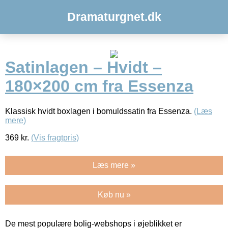
Dramaturgnet.dk
Satinlagen – Hvidt –
180×200 cm fra Essenza
Klassisk hvidt boxlagen i bomuldssatin fra Essenza.
(Læs
mere)
369
kr.
(Vis fragtpris)
Læs mere »
Køb nu »
De mest populære bolig-webshops i øjeblikket er