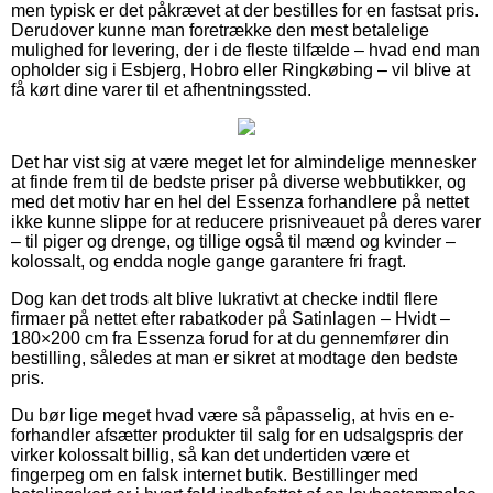
men typisk er det påkrævet at der bestilles for en fastsat pris.
Derudover kunne man foretrække den mest betalelige
mulighed for levering, der i de fleste tilfælde – hvad end man
opholder sig i Esbjerg, Hobro eller Ringkøbing – vil blive at
få kørt dine varer til et afhentningssted.
Det har vist sig at være meget let for almindelige mennesker
at finde frem til de bedste priser på diverse webbutikker, og
med det motiv har en hel del Essenza forhandlere på nettet
ikke kunne slippe for at reducere prisniveauet på deres varer
– til piger og drenge, og tillige også til mænd og kvinder –
kolossalt, og endda nogle gange garantere fri fragt.
Dog kan det trods alt blive lukrativt at checke indtil flere
firmaer på nettet efter rabatkoder på Satinlagen – Hvidt –
180×200 cm fra Essenza forud for at du gennemfører din
bestilling, således at man er sikret at modtage den bedste
pris.
Du bør lige meget hvad være så påpasselig, at hvis en e-
forhandler afsætter produkter til salg for en udsalgspris der
virker kolossalt billig, så kan det undertiden være et
fingerpeg om en falsk internet butik. Bestillinger med