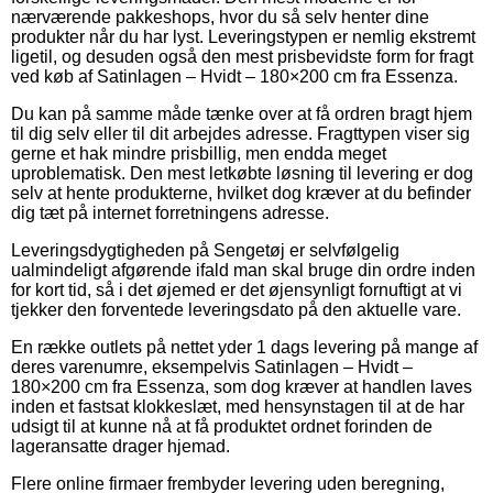
nærværende pakkeshops, hvor du så selv henter dine
produkter når du har lyst. Leveringstypen er nemlig ekstremt
ligetil, og desuden også den mest prisbevidste form for fragt
ved køb af Satinlagen – Hvidt – 180×200 cm fra Essenza.
Du kan på samme måde tænke over at få ordren bragt hjem
til dig selv eller til dit arbejdes adresse. Fragttypen viser sig
gerne et hak mindre prisbillig, men endda meget
uproblematisk. Den mest letkøbte løsning til levering er dog
selv at hente produkterne, hvilket dog kræver at du befinder
dig tæt på internet forretningens adresse.
Leveringsdygtigheden på Sengetøj er selvfølgelig
ualmindeligt afgørende ifald man skal bruge din ordre inden
for kort tid, så i det øjemed er det øjensynligt fornuftigt at vi
tjekker den forventede leveringsdato på den aktuelle vare.
En række outlets på nettet yder 1 dags levering på mange af
deres varenumre, eksempelvis Satinlagen – Hvidt –
180×200 cm fra Essenza, som dog kræver at handlen laves
inden et fastsat klokkeslæt, med hensynstagen til at de har
udsigt til at kunne nå at få produktet ordnet forinden de
lageransatte drager hjemad.
Flere online firmaer frembyder levering uden beregning,