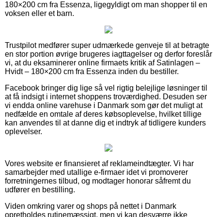
180×200 cm fra Essenza, ligegyldigt om man shopper til en
voksen eller et barn.
Trustpilot medfører super udmærkede genveje til at betragte
en stor portion øvrige brugeres iagttagelser og derfor foreslår
vi, at du eksaminerer online firmaets kritik af Satinlagen –
Hvidt – 180×200 cm fra Essenza inden du bestiller.
Facebook bringer dig lige så vel rigtig belejlige løsninger til
at få indsigt i internet shoppens troværdighed. Desuden ser
vi endda online varehuse i Danmark som gør det muligt at
nedfælde en omtale af deres købsoplevelse, hvilket tillige
kan anvendes til at danne dig et indtryk af tidligere kunders
oplevelser.
Vores website er finansieret af reklameindtægter. Vi har
samarbejder med utallige e-firmaer idet vi promoverer
forretningernes tilbud, og modtager honorar såfremt du
udfører en bestilling.
Viden omkring varer og shops på nettet i Danmark
opretholdes rutinemæssigt, men vi kan desværre ikke