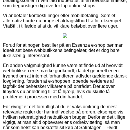
betalingskort er i hvert fald indbefattet af en lovbestemmelse,
som begunstiger dig overfor fup online shops.
Vi anbefaler kortbestillinger eller mobilbetaling. Som et
alternativ burde du bruge et afdragstilbud fra for eksempel
ViaBill, i tilfælde af at du vil klare beløbet over flere uger.
Forud for at nogen bestiller på en Essenza e-shop bør man
ideelt set bese webbutikkens betingelser, det er dog bare
ikke særlig interessant.
En anden valgmulighed kunne være at finde ud af hvorvidt
webbutikken er e-mærke godkendt, da det generelt er en
tryghed om at internet forhandleren adlyder gældende dansk
lovgivning, foruden at e-shoppen løbende revideres af
fagfolk der behersker vilkårene på området. Derudover
tilbydes du anledning til at få hjælp, hvis du skulle få
problemer i processen med din handel.
For øvrigt er det fornuftigt at du er vaks omkring de mest
relevante regler der har indflydelse på ordren, eksempelvis
hvilken returrettighed netbutikken bruger. Derfor er det tillige
vigtigt, at man altid opbevarer ens ordrekvittering, så man
når som helst kan bekræfte sit køb af Satinlagen – Hvidt –