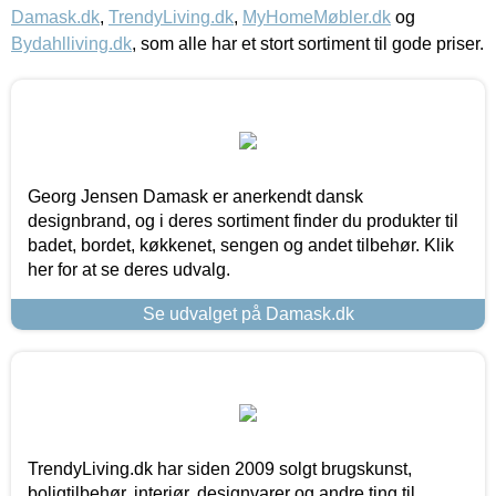
Damask.dk
,
TrendyLiving.dk
,
MyHomeMøbler.dk
og
Bydahlliving.dk
, som alle har et stort sortiment til gode priser.
Georg Jensen Damask er anerkendt dansk
designbrand, og i deres sortiment finder du produkter til
badet, bordet, køkkenet, sengen og andet tilbehør. Klik
her for at se deres udvalg.
Se udvalget på Damask.dk
TrendyLiving.dk har siden 2009 solgt brugskunst,
boligtilbehør, interiør, designvarer og andre ting til