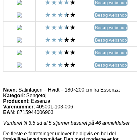
Besøg webshop
Besøg webshop
Besøg webshop
Besøg webshop
Besøg webshop
Besøg webshop
Navn:
Satinlagen – Hvidt – 180×200 cm fra Essenza
Kategori:
Sengetøj
Producent:
Essenza
Varenummer:
405001-103-006
EAN:
8715944006903
Vurderet til
3.5
ud af 5 stjerner baseret på
46
anmeldelser
De fleste e-forretninger udlover heldigvis en hel del
forskellige leveringsmåder. Den mest moderne er for