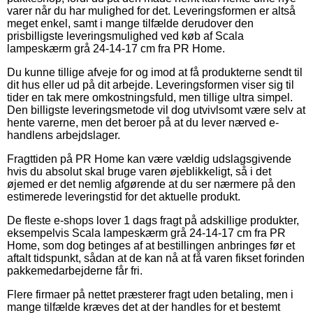
varer når du har mulighed for det. Leveringsformen er altså
meget enkel, samt i mange tilfælde derudover den
prisbilligste leveringsmulighed ved køb af Scala
lampeskærm grå 24-14-17 cm fra PR Home.
Du kunne tillige afveje for og imod at få produkterne sendt til
dit hus eller ud på dit arbejde. Leveringsformen viser sig til
tider en tak mere omkostningsfuld, men tillige ultra simpel.
Den billigste leveringsmetode vil dog utvivlsomt være selv at
hente varerne, men det beroer på at du lever nærved e-
handlens arbejdslager.
Fragttiden på PR Home kan være vældig udslagsgivende
hvis du absolut skal bruge varen øjeblikkeligt, så i det
øjemed er det nemlig afgørende at du ser nærmere på den
estimerede leveringstid for det aktuelle produkt.
De fleste e-shops lover 1 dags fragt på adskillige produkter,
eksempelvis Scala lampeskærm grå 24-14-17 cm fra PR
Home, som dog betinges af at bestillingen anbringes før et
aftalt tidspunkt, sådan at de kan nå at få varen fikset forinden
pakkemedarbejderne får fri.
Flere firmaer på nettet præsterer fragt uden betaling, men i
mange tilfælde kræves det at der handles for et bestemt