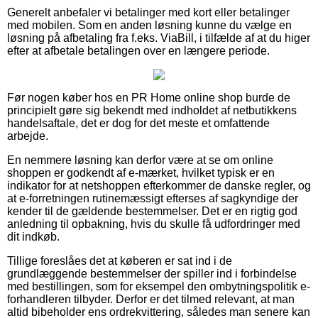
Generelt anbefaler vi betalinger med kort eller betalinger
med mobilen. Som en anden løsning kunne du vælge en
løsning på afbetaling fra f.eks. ViaBill, i tilfælde af at du higer
efter at afbetale betalingen over en længere periode.
Før nogen køber hos en PR Home online shop burde de
principielt gøre sig bekendt med indholdet af netbutikkens
handelsaftale, det er dog for det meste et omfattende
arbejde.
En nemmere løsning kan derfor være at se om online
shoppen er godkendt af e-mærket, hvilket typisk er en
indikator for at netshoppen efterkommer de danske regler, og
at e-forretningen rutinemæssigt efterses af sagkyndige der
kender til de gældende bestemmelser. Det er en rigtig god
anledning til opbakning, hvis du skulle få udfordringer med
dit indkøb.
Tillige foreslåes det at køberen er sat ind i de
grundlæggende bestemmelser der spiller ind i forbindelse
med bestillingen, som for eksempel den ombytningspolitik e-
forhandleren tilbyder. Derfor er det tilmed relevant, at man
altid bibeholder ens ordrekvittering, således man senere kan