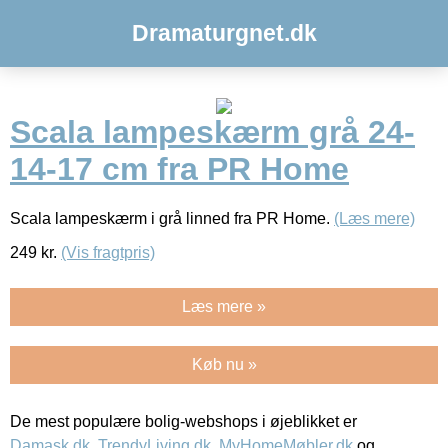
Dramaturgnet.dk
Scala lampeskærm grå 24-
14-17 cm fra PR Home
Scala lampeskærm i grå linned fra PR Home.
(Læs mere)
249
kr.
(Vis fragtpris)
Læs mere »
Køb nu »
De mest populære bolig-webshops i øjeblikket er
Damask.dk
,
TrendyLiving.dk
,
MyHomeMøbler.dk
og