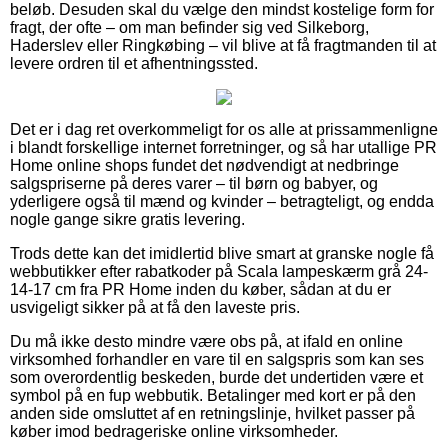
beløb. Desuden skal du vælge den mindst kostelige form for
fragt, der ofte – om man befinder sig ved Silkeborg,
Haderslev eller Ringkøbing – vil blive at få fragtmanden til at
levere ordren til et afhentningssted.
Det er i dag ret overkommeligt for os alle at prissammenligne
i blandt forskellige internet forretninger, og så har utallige PR
Home online shops fundet det nødvendigt at nedbringe
salgspriserne på deres varer – til børn og babyer, og
yderligere også til mænd og kvinder – betragteligt, og endda
nogle gange sikre gratis levering.
Trods dette kan det imidlertid blive smart at granske nogle få
webbutikker efter rabatkoder på Scala lampeskærm grå 24-
14-17 cm fra PR Home inden du køber, sådan at du er
usvigeligt sikker på at få den laveste pris.
Du må ikke desto mindre være obs på, at ifald en online
virksomhed forhandler en vare til en salgspris som kan ses
som overordentlig beskeden, burde det undertiden være et
symbol på en fup webbutik. Betalinger med kort er på den
anden side omsluttet af en retningslinje, hvilket passer på
køber imod bedrageriske online virksomheder.