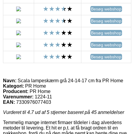
Besøg webshop
Besøg webshop
Besøg webshop
Besøg webshop
Besøg webshop
Navn:
Scala lampeskærm grå 24-14-17 cm fra PR Home
Kategori:
PR Home
Producent:
PR Home
Varenummer:
1224-11
EAN:
7330976077403
Vurderet til
4.7
ud af 5 stjerner baseret på
45
anmeldelser
Temmelig mange internet firmaer tildeler i dag alverdens
metoder til levering. Et hit er p.t. at få bragt ordren til en
pakkeshop, fordi du på den måde nemt kan hente dine nye