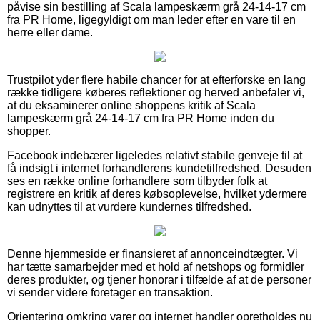
påvise sin bestilling af Scala lampeskærm grå 24-14-17 cm
fra PR Home, ligegyldigt om man leder efter en vare til en
herre eller dame.
Trustpilot yder flere habile chancer for at efterforske en lang
række tidligere køberes reflektioner og herved anbefaler vi,
at du eksaminerer online shoppens kritik af Scala
lampeskærm grå 24-14-17 cm fra PR Home inden du
shopper.
Facebook indebærer ligeledes relativt stabile genveje til at
få indsigt i internet forhandlerens kundetilfredshed. Desuden
ses en række online forhandlere som tilbyder folk at
registrere en kritik af deres købsoplevelse, hvilket ydermere
kan udnyttes til at vurdere kundernes tilfredshed.
Denne hjemmeside er finansieret af annonceindtægter. Vi
har tætte samarbejder med et hold af netshops og formidler
deres produkter, og tjener honorar i tilfælde af at de personer
vi sender videre foretager en transaktion.
Orientering omkring varer og internet handler opretholdes nu