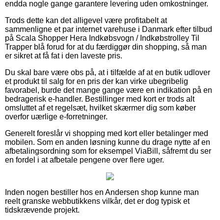
endda nogle gange garantere levering uden omkostninger.
Trods dette kan det alligevel være profitabelt at
sammenligne et par internet varehuse i Danmark efter tilbud
på Scala Shopper Hera Indkøbsvogn / Indkøbstrolley Til
Trapper blå forud for at du færdiggør din shopping, så man
er sikret at få fat i den laveste pris.
Du skal bare være obs på, at i tilfælde af at en butik udlover
et produkt til salg for en pris der kan virke ubegribelig
favorabel, burde det mange gange være en indikation på en
bedragerisk e-handler. Bestillinger med kort er trods alt
omsluttet af et regelsæt, hvilket skærmer dig som køber
overfor uærlige e-forretninger.
Generelt foreslår vi shopping med kort eller betalinger med
mobilen. Som en anden løsning kunne du drage nytte af en
afbetalingsordning som for eksempel ViaBill, såfremt du ser
en fordel i at afbetale pengene over flere uger.
Inden nogen bestiller hos en Andersen shop kunne man
reelt granske webbutikkens vilkår, det er dog typisk et
tidskrævende projekt.