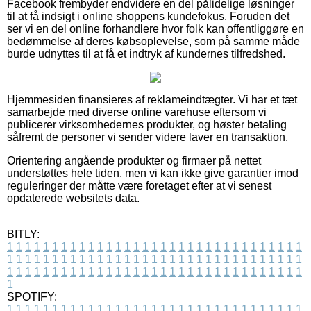
Facebook frembyder endvidere en del pålidelige løsninger
til at få indsigt i online shoppens kundefokus. Foruden det
ser vi en del online forhandlere hvor folk kan offentliggøre en
bedømmelse af deres købsoplevelse, som på samme måde
burde udnyttes til at få et indtryk af kundernes tilfredshed.
Hjemmesiden finansieres af reklameindtægter. Vi har et tæt
samarbejde med diverse online varehuse eftersom vi
publicerer virksomhedernes produkter, og høster betaling
såfremt de personer vi sender videre laver en transaktion.
Orientering angående produkter og firmaer på nettet
understøttes hele tiden, men vi kan ikke give garantier imod
reguleringer der måtte være foretaget efter at vi senest
opdaterede websitets data.
BITLY:
1
1
1
1
1
1
1
1
1
1
1
1
1
1
1
1
1
1
1
1
1
1
1
1
1
1
1
1
1
1
1
1
1
1
1
1
1
1
1
1
1
1
1
1
1
1
1
1
1
1
1
1
1
1
1
1
1
1
1
1
1
1
1
1
1
1
1
1
1
1
1
1
1
1
1
1
1
1
1
1
1
1
1
1
1
1
1
1
1
1
1
1
1
1
1
1
1
1
1
1
SPOTIFY:
1
1
1
1
1
1
1
1
1
1
1
1
1
1
1
1
1
1
1
1
1
1
1
1
1
1
1
1
1
1
1
1
1