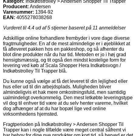
Kategori:
Indkøbstrolley > Andersen Shopper Til Trapper
Producent:
Andersen
Varenummer:
1394-92
EAN:
4055278038268
Vurderet til
4.4
ud af 5 stjerner baseret på
11
anmeldelser
Adskillige online forhandlere frembyder i vore dage diverse
fragtmuligheder. En af de mest almindelige er i øjeblikket at
få afleveret pakken hos en pakkeshop, og så afhenter du
blot dine produkter når du har tid. Metoden er jo i høj grad
hensigtsmæssig, og tit også den mindst kostelige form for
levering ved køb af Scala Shopper Hera Indkøbsvogn /
Indkøbstrolley Til Trapper blå.
Du kunne også vælge at få det leveret til din lejlighed eller
hus eller ud til din arbejdsplads. Muligheden bliver
almindeligvis et hak mere omkostningsfuld, men samtidig
ualmindeligt overkommelig. Den mest letkøbte leveringstype
vil dog til enhver tid være at du selv henter varerne, hvilket
dog afhænger af at du har bopæl lige ved online
virksomhedens hjemsted.
Fragtperioden på Indkøbstrolley > Andersen Shopper Til
Trapper kan i nogle tilfælde være meget central såfremt vi
har behov for dine nye produkter om kort tid, så herved er det