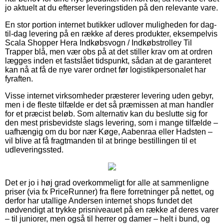
jo aktuelt at du efterser leveringstiden på den relevante vare.
En stor portion internet butikker udlover muligheden for dag-
til-dag levering på en række af deres produkter, eksempelvis
Scala Shopper Hera Indkøbsvogn / Indkøbstrolley Til
Trapper blå, men vær obs på at det stiller krav om at ordren
lægges inden et fastslået tidspunkt, sådan at de garanteret
kan nå at få de nye varer ordnet før logistikpersonalet har
fyraften.
Visse internet virksomheder præsterer levering uden gebyr,
men i de fleste tilfælde er det så præmissen at man handler
for et præcist beløb. Som alternativ kan du beslutte sig for
den mest prisbevidste slags levering, som i mange tilfælde –
uafhængig om du bor nær Køge, Aabenraa eller Hadsten –
vil blive at få fragtmanden til at bringe bestillingen til et
udleveringssted.
Det er jo i høj grad overkommeligt for alle at sammenligne
priser (via fx PriceRunner) fra flere forretninger på nettet, og
derfor har utallige Andersen internet shops fundet det
nødvendigt at trykke prisniveauet på en række af deres varer
– til juniorer, men også til herrer og damer – helt i bund, og