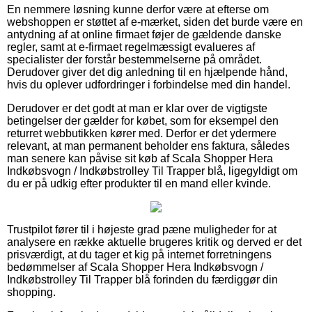
En nemmere løsning kunne derfor være at efterse om
webshoppen er støttet af e-mærket, siden det burde være en
antydning af at online firmaet føjer de gældende danske
regler, samt at e-firmaet regelmæssigt evalueres af
specialister der forstår bestemmelserne på området.
Derudover giver det dig anledning til en hjælpende hånd,
hvis du oplever udfordringer i forbindelse med din handel.
Derudover er det godt at man er klar over de vigtigste
betingelser der gælder for købet, som for eksempel den
returret webbutikken kører med. Derfor er det ydermere
relevant, at man permanent beholder ens faktura, således
man senere kan påvise sit køb af Scala Shopper Hera
Indkøbsvogn / Indkøbstrolley Til Trapper blå, ligegyldigt om
du er på udkig efter produkter til en mand eller kvinde.
Trustpilot fører til i højeste grad pæne muligheder for at
analysere en række aktuelle brugeres kritik og derved er det
prisværdigt, at du tager et kig på internet forretningens
bedømmelser af Scala Shopper Hera Indkøbsvogn /
Indkøbstrolley Til Trapper blå forinden du færdiggør din
shopping.