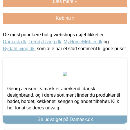
Læs mere »
Køb nu »
De mest populære bolig-webshops i øjeblikket er
Damask.dk
,
TrendyLiving.dk
,
MyHomeMøbler.dk
og
Bydahlliving.dk
, som alle har et stort sortiment til gode priser.
Georg Jensen Damask er anerkendt dansk
designbrand, og i deres sortiment finder du produkter til
badet, bordet, køkkenet, sengen og andet tilbehør. Klik
her for at se deres udvalg.
Se udvalget på Damask.dk