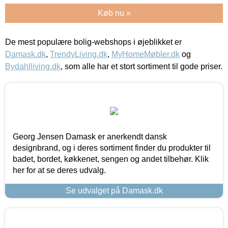
Køb nu »
De mest populære bolig-webshops i øjeblikket er
Damask.dk
,
TrendyLiving.dk
,
MyHomeMøbler.dk
og
Bydahlliving.dk
, som alle har et stort sortiment til gode priser.
Georg Jensen Damask er anerkendt dansk
designbrand, og i deres sortiment finder du produkter til
badet, bordet, køkkenet, sengen og andet tilbehør. Klik
her for at se deres udvalg.
Se udvalget på Damask.dk