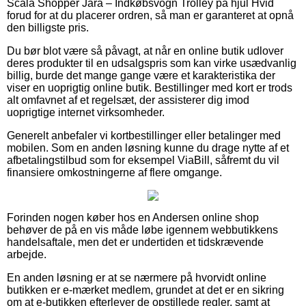
Scala Shopper Jara – Indkøbsvogn Trolley på hjul Hvid
forud for at du placerer ordren, så man er garanteret at opnå
den billigste pris.
Du bør blot være så påvagt, at når en online butik udlover
deres produkter til en udsalgspris som kan virke usædvanlig
billig, burde det mange gange være et karakteristika der
viser en uoprigtig online butik. Bestillinger med kort er trods
alt omfavnet af et regelsæt, der assisterer dig imod
uoprigtige internet virksomheder.
Generelt anbefaler vi kortbestillinger eller betalinger med
mobilen. Som en anden løsning kunne du drage nytte af et
afbetalingstilbud som for eksempel ViaBill, såfremt du vil
finansiere omkostningerne af flere omgange.
Forinden nogen køber hos en Andersen online shop
behøver de på en vis måde løbe igennem webbutikkens
handelsaftale, men det er undertiden et tidskrævende
arbejde.
En anden løsning er at se nærmere på hvorvidt online
butikken er e-mærket medlem, grundet at det er en sikring
om at e-butikken efterlever de opstillede regler, samt at