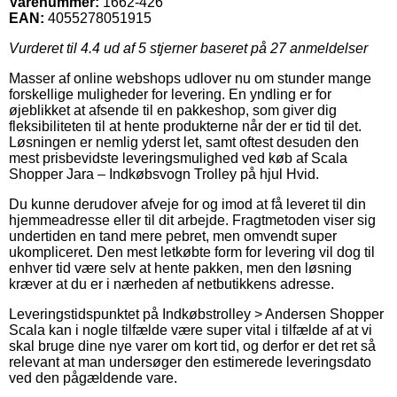
Varenummer:
1662-426
EAN:
4055278051915
Vurderet til
4.4
ud af 5 stjerner baseret på
27
anmeldelser
Masser af online webshops udlover nu om stunder mange
forskellige muligheder for levering. En yndling er for
øjeblikket at afsende til en pakkeshop, som giver dig
fleksibiliteten til at hente produkterne når der er tid til det.
Løsningen er nemlig yderst let, samt oftest desuden den
mest prisbevidste leveringsmulighed ved køb af Scala
Shopper Jara – Indkøbsvogn Trolley på hjul Hvid.
Du kunne derudover afveje for og imod at få leveret til din
hjemmeadresse eller til dit arbejde. Fragtmetoden viser sig
undertiden en tand mere pebret, men omvendt super
ukompliceret. Den mest letkøbte form for levering vil dog til
enhver tid være selv at hente pakken, men den løsning
kræver at du er i nærheden af netbutikkens adresse.
Leveringstidspunktet på Indkøbstrolley > Andersen Shopper
Scala kan i nogle tilfælde være super vital i tilfælde af at vi
skal bruge dine nye varer om kort tid, og derfor er det ret så
relevant at man undersøger den estimerede leveringsdato
ved den pågældende vare.