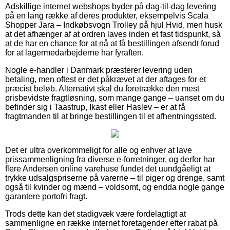
Adskillige internet webshops byder på dag-til-dag levering
på en lang række af deres produkter, eksempelvis Scala
Shopper Jara – Indkøbsvogn Trolley på hjul Hvid, men husk
at det afhænger af at ordren laves inden et fast tidspunkt, så
at de har en chance for at nå at få bestillingen afsendt forud
for at lagermedarbejderne har fyraften.
Nogle e-handler i Danmark præsterer levering uden
betaling, men oftest er det påkrævet at der aftages for et
præcist beløb. Alternativt skal du foretrække den mest
prisbevidste fragtløsning, som mange gange – uanset om du
befinder sig i Taastrup, Ikast eller Haslev – er at få
fragtmanden til at bringe bestillingen til et afhentningssted.
Det er ultra overkommeligt for alle og enhver at lave
prissammenligning fra diverse e-forretninger, og derfor har
flere Andersen online varehuse fundet det uundgåeligt at
trykke udsalgspriserne på varerne – til piger og drenge, samt
også til kvinder og mænd – voldsomt, og endda nogle gange
garantere portofri fragt.
Trods dette kan det stadigvæk være fordelagtigt at
sammenligne en række internet foretagender efter rabat på