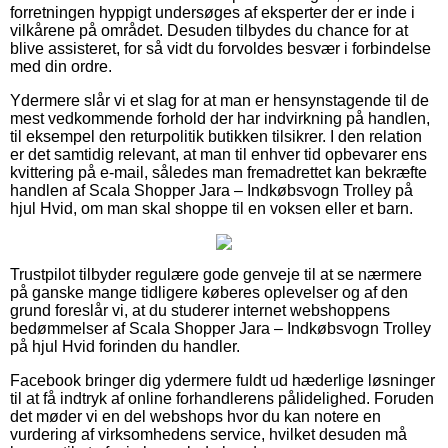
forretningen hyppigt undersøges af eksperter der er inde i
vilkårene på området. Desuden tilbydes du chance for at
blive assisteret, for så vidt du forvoldes besvær i forbindelse
med din ordre.
Ydermere slår vi et slag for at man er hensynstagende til de
mest vedkommende forhold der har indvirkning på handlen,
til eksempel den returpolitik butikken tilsikrer. I den relation
er det samtidig relevant, at man til enhver tid opbevarer ens
kvittering på e-mail, således man fremadrettet kan bekræfte
handlen af Scala Shopper Jara – Indkøbsvogn Trolley på
hjul Hvid, om man skal shoppe til en voksen eller et barn.
Trustpilot tilbyder regulære gode genveje til at se nærmere
på ganske mange tidligere køberes oplevelser og af den
grund foreslår vi, at du studerer internet webshoppens
bedømmelser af Scala Shopper Jara – Indkøbsvogn Trolley
på hjul Hvid forinden du handler.
Facebook bringer dig ydermere fuldt ud hæderlige løsninger
til at få indtryk af online forhandlerens pålidelighed. Foruden
det møder vi en del webshops hvor du kan notere en
vurdering af virksomhedens service, hvilket desuden må