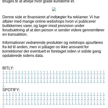
bruges til at afveje hvor glade kunderne er.
Denne side er finansieret af indtægter fra reklamer. Vi har
aftaler med mange online webshops hvori vi publicerer
butikkernes varer, og tager imod provision under
forudsætning af at den person vi sender videre gennemfører
en transaktion.
Informationer vedrørende produkter og netshops ajourføres
fra tid til anden, men vi påtager os ikke ansvaret for
korrektioner der eventuelt er foretaget siden vi sidste gang
opdaterede sidens data.
BITLY:
1
1
1
1
1
1
1
1
1
1
1
1
1
1
1
1
1
1
1
1
1
1
1
1
1
1
1
1
1
1
1
1
1
1
1
1
1
1
1
1
1
1
1
1
1
1
1
1
1
1
1
1
1
1
1
1
1
1
1
1
1
1
1
1
1
1
1
1
1
1
1
1
1
1
1
1
1
1
1
1
1
1
1
1
1
1
1
1
1
1
1
1
1
1
1
1
1
1
1
1
SPOTIFY:
1
1
1
1
1
1
1
1
1
1
1
1
1
1
1
1
1
1
1
1
1
1
1
1
1
1
1
1
1
1
1
1
1
1
1
1
1
1
1
1
1
1
1
1
1
1
1
1
1
1
1
1
1
1
1
1
1
1
1
1
1
1
1
1
1
1
1
1
1
1
1
1
1
1
1
1
1
1
1
1
1
1
1
1
1
1
1
1
1
1
1
1
1
1
1
1
1
1
1
1