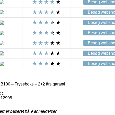
Besøg websh
Besøg websh
Besøg websh
Besøg websh
Besøg websh
Besøg websh
Besøg websh
100 – Fryseboks – 2+2 års garanti
e
ic
012905
jerner baseret på
9
anmeldelser