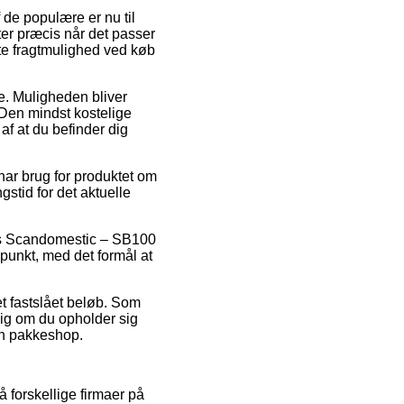
f de populære er nu til
kter præcis når det passer
te fragtmulighed ved køb
de. Muligheden bliver
Den mindst kostelige
af at du befinder dig
ar brug for produktet om
gstid for det aktuelle
vis Scandomestic – SB100
spunkt, med det formål at
et fastslået beløb. Som
gig om du opholder sig
 en pakkeshop.
 forskellige firmaer på