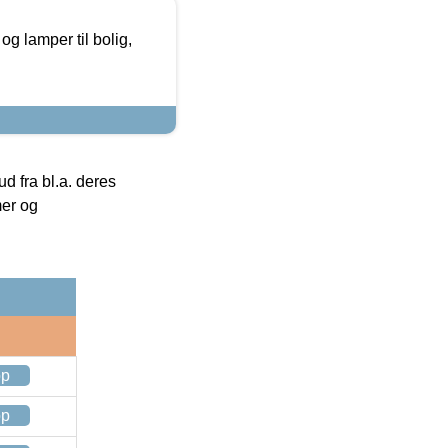
g lamper til bolig,
 fra bl.a. deres
mer og
op
op