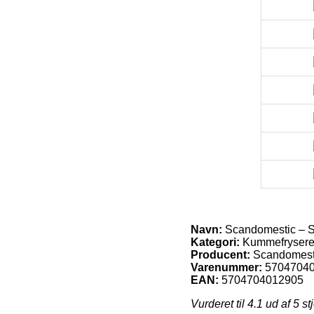
Navn:
Scandomestic – SB
Kategori:
Kummefryser
Producent:
Scandomest
Varenummer:
5704704
EAN:
5704704012905
Vurderet til
4.1
ud af 5 st