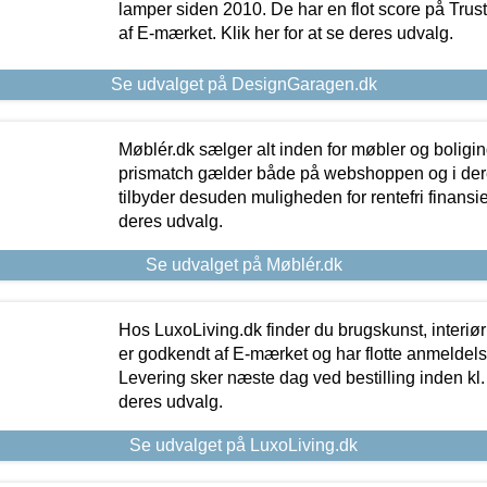
lamper siden 2010. De har en flot score på Trustpi
af E-mærket. Klik her for at se deres udvalg.
Se udvalget på DesignGaragen.dk
Møblér.dk sælger alt inden for møbler og boligi
prismatch gælder både på webshoppen og i dere
tilbyder desuden muligheden for rentefri finansier
deres udvalg.
Se udvalget på Møblér.dk
Hos LuxoLiving.dk finder du brugskunst, interiør
er godkendt af E-mærket og har flotte anmeldelse
Levering sker næste dag ved bestilling inden kl. 1
deres udvalg.
Se udvalget på LuxoLiving.dk