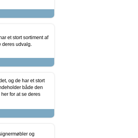
ar et stort sortiment af
e deres udvalg.
t, og de har et stort
 indeholder både den
 her for at se deres
esignermøbler og