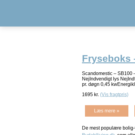
Fryseboks –
Scandomestic – SB100 – F
NejIndvendigt lys NejInd
pr. døgn 0,45 kwEnergi
1695
kr.
(Vis fragtpris)
Læs mere »
De mest populære bolig-