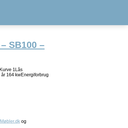
 – SB100 –
r.Kurve 1Lås
. år 164 kwEnergiforbrug
øbler.dk
og