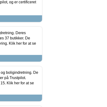
lot, og er certificeret
ndretning. Deres
s 37 butikker. De
ing. Klik her for at se
 og boligindretning. De
r på Trustpilot.
5. Klik her for at se