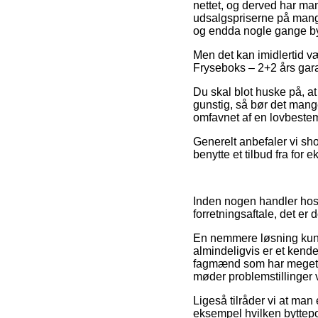
nettet, og derved har m
udsalgspriserne på mange 
og endda nogle gange by
Men det kan imidlertid v
Fryseboks – 2+2 års garan
Du skal blot huske på, at
gunstig, så bør det mange
omfavnet af en lovbestem
Generelt anbefaler vi sh
benytte et tilbud fra for
Inden nogen handler hos
forretningsaftale, det er
En nemmere løsning kunne 
almindeligvis er et kende
fagmænd som har meget er
møder problemstillinger 
Ligeså tilråder vi at man
eksempel hvilken byttepol