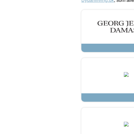
Bydahlliving.dk
, som alle