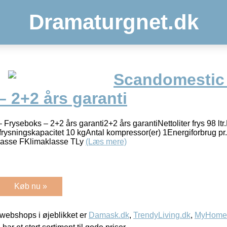
Dramaturgnet.dk
Scandomestic
 2+2 års garanti
ryseboks – 2+2 års garanti2+2 års garantiNettoliter frys 98 lt
frysningskapacitet 10 kgAntal kompressor(er) 1Energiforbrug pr
klasse FKlimaklasse TLy
(Læs mere)
Køb nu »
webshops i øjeblikket er
Damask.dk
,
TrendyLiving.dk
,
MyHomeM