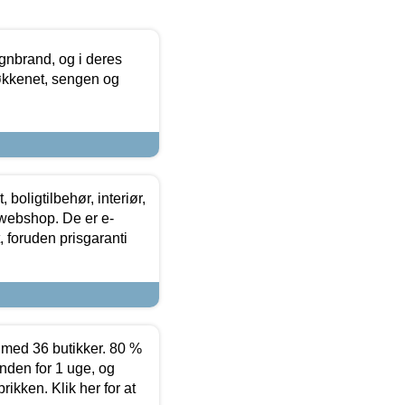
nbrand, og i deres
køkkenet, sengen og
boligtilbehør, interiør,
 webshop. De er e-
 foruden prisgaranti
ed 36 butikker. 80 %
nden for 1 uge, og
ikken. Klik her for at