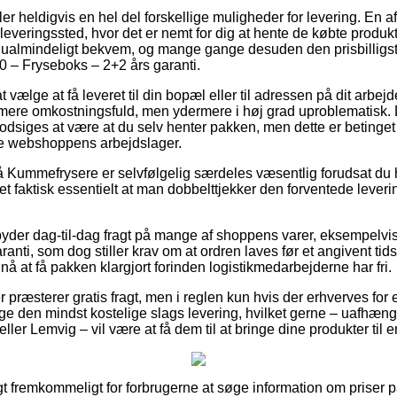
ler heldigvis en hel del forskellige muligheder for levering. En a
 udleveringssted, hvor det er nemt for dig at hente de købte produ
o ualmindeligt bekvem, og mange gange desuden den prisbilligs
 – Fryseboks – 2+2 års garanti.
 vælge at få leveret til din bopæl eller til adressen på dit arbej
re omkostningsfuld, men ydermere i høj grad uproblematisk. 
dsiges at være at du selv henter pakken, men dette er betinget 
ine webshoppens arbejdslager.
Kummefrysere er selvfølgelig særdeles væsentlig forudsat du h
et faktisk essentielt at man dobbelttjekker den forventede leverin
lbyder dag-til-dag fragt på mange af shoppens varer, eksempel
anti, som dog stiller krav om at ordren laves før et angivent tid
 nå at få pakken klargjort forinden logistikmedarbejderne har fri.
er præsterer gratis fragt, men i reglen kun hvis der erhverves for 
e den mindst kostelige slags levering, hvilket gerne – uafhæn
ller Lemvig – vil være at få dem til at bringe dine produkter til
t fremkommeligt for forbrugerne at søge information om priser på