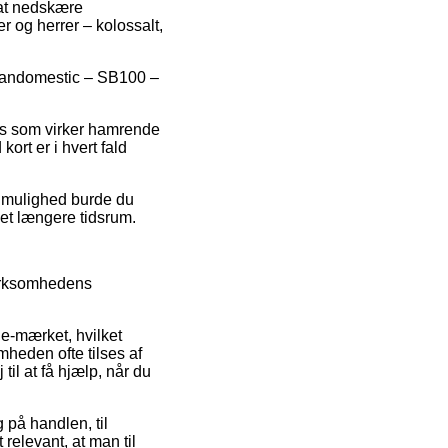
 at nedskære
r og herrer – kolossalt,
 Scandomestic – SB100 –
pris som virker hamrende
ort er i hvert fald
v mulighed burde du
r et længere tidsrum.
virksomhedens
 e-mærket, hvilket
mheden ofte tilses af
l at få hjælp, når du
 på handlen, til
relevant, at man til