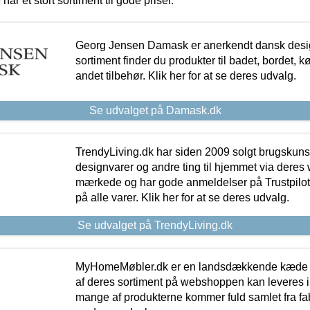
 har et stort sortiment til gode priser.
Georg Jensen Damask er anerkendt dansk desig
sortiment finder du produkter til badet, bordet, 
andet tilbehør. Klik her for at se deres udvalg.
Se udvalget på Damask.dk
TrendyLiving.dk har siden 2009 solgt brugskunst, 
designvarer og andre ting til hjemmet via deres
mærkede og har gode anmeldelser på Trustpilot,
på alle varer. Klik her for at se deres udvalg.
Se udvalget på TrendyLiving.dk
MyHomeMøbler.dk er en landsdækkende kæde m
af deres sortiment på webshoppen kan leveres i
mange af produkterne kommer fuld samlet fra fabr