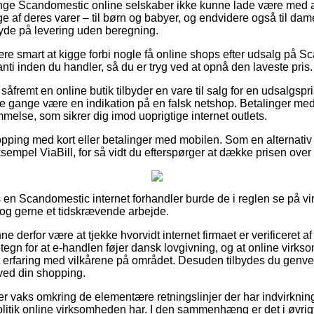
ange Scandomestic online selskaber ikke kunne lade være med
af deres varer – til børn og babyer, og endvidere også til dame
de på levering uden beregning.
ære smart at kigge forbi nogle få online shops efter udsalg på
ti inden du handler, så du er tryg ved at opnå den laveste pris.
 såfremt en online butik tilbyder en vare til salg for en udsalgs
 gange være en indikation på en falsk netshop. Betalinger med k
melse, som sikrer dig imod uoprigtige internet outlets.
opping med kort eller betalinger med mobilen. Som en alternati
 eksempel ViaBill, for så vidt du efterspørger at dække prisen ove
 en Scandomestic internet forhandler burde de i reglen se på 
 dog gerne et tidskrævende arbejde.
derfor være at tjekke hvorvidt internet firmaet er verificeret af
tegn for at e-handlen føjer dansk lovgivning, og at online virkso
faring med vilkårene på området. Desuden tilbydes du genvej ti
ved din shopping.
 er vaks omkring de elementære retningslinjer der har indvirkning
itik online virksomheden har. I den sammenhæng er det i øvrigt 