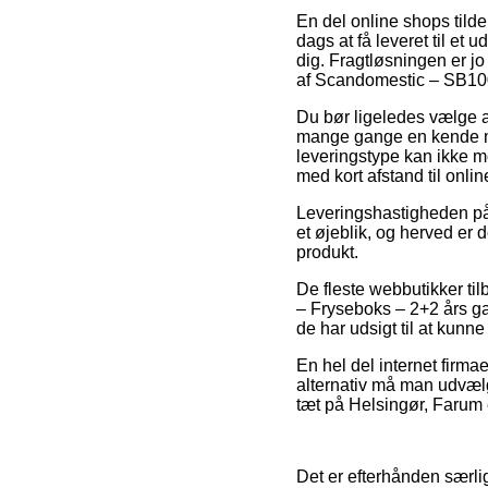
En del online shops tilde
dags at få leveret til et
dig. Fragtløsningen er j
af Scandomestic – SB100
Du bør ligeledes vælge at
mange gange en kende me
leveringstype kan ikke mo
med kort afstand til onl
Leveringshastigheden på 
et øjeblik, og herved er d
produkt.
De fleste webbutikker ti
– Fryseboks – 2+2 års gar
de har udsigt til at kunne
En hel del internet firma
alternativ må man udvælg
tæt på Helsingør, Farum e
Det er efterhånden særlig