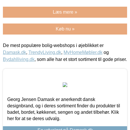
Læs mere »
Køb nu »
De mest populære bolig-webshops i øjeblikket er
Damask.dk
,
TrendyLiving.dk
,
MyHomeMøbler.dk
og
Bydahlliving.dk
, som alle har et stort sortiment til gode priser.
Georg Jensen Damask er anerkendt dansk
designbrand, og i deres sortiment finder du produkter til
badet, bordet, køkkenet, sengen og andet tilbehør. Klik
her for at se deres udvalg.