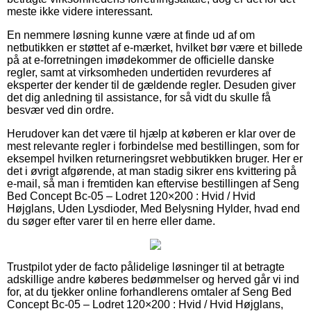
meste ikke videre interessant.
En nemmere løsning kunne være at finde ud af om
netbutikken er støttet af e-mærket, hvilket bør være et billede
på at e-forretningen imødekommer de officielle danske
regler, samt at virksomheden undertiden revurderes af
eksperter der kender til de gældende regler. Desuden giver
det dig anledning til assistance, for så vidt du skulle få
besvær ved din ordre.
Herudover kan det være til hjælp at køberen er klar over de
mest relevante regler i forbindelse med bestillingen, som for
eksempel hvilken returneringsret webbutikken bruger. Her er
det i øvrigt afgørende, at man stadig sikrer ens kvittering på
e-mail, så man i fremtiden kan eftervise bestillingen af Seng
Bed Concept Bc-05 – Lodret 120×200 : Hvid / Hvid
Højglans, Uden Lysdioder, Med Belysning Hylder, hvad end
du søger efter varer til en herre eller dame.
Trustpilot yder de facto pålidelige løsninger til at betragte
adskillige andre køberes bedømmelser og herved går vi ind
for, at du tjekker online forhandlerens omtaler af Seng Bed
Concept Bc-05 – Lodret 120×200 : Hvid / Hvid Højglans,