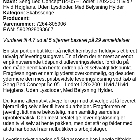
Navn:
Seng Bed Concept Bc-05 – Lodret 120×200 : Hvid /
Hvid Højglans, Uden Lysdioder, Med Belysning Hylder
Kategori:
Skabssenge
Producent:
Varenummer:
7264-805906
EAN:
5902928093667
Vurderet til
4.7
ud af 5 stjerner baseret på
29
anmeldelser
En stor portion butikker på nettet frembyder heldigvis et bredt
udvalg af leveringsudgaver. En af dem der er mest anvendt
er på nuværende tidspunkt udleveringssteder, fordi du på
den måde nemt kan hente ordren på et selvvalgt tidspunkt.
Fragtløsningen er nemlig yderst overkommelig, og desuden
ydermere den mest prisbevidste leveringsløsning ved køb af
Seng Bed Concept Bc-05 – Lodret 120×200 : Hvid / Hvid
Højglans, Uden Lysdioder, Med Belysning Hylder.
Du kunne alternativt afveje for og imod at vælge at få leveret
hjem til dig selv eller til hvor du arbejder. Fragtformen er
jævnligt lidt mere bekostelig, men samtidig særdeles
uproblematisk. Den mest betalelige leveringsløsning er
uden tvivl selv at hente pakken, men det står og falder med
at du har bopæl nær netbutikkens arbejdslager.
Leveringsdygtigheden på Skabssenge kan i nogle tilfælde