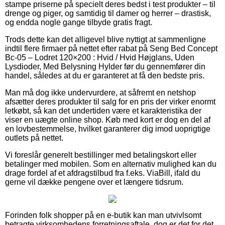
stampe priserne på specielt deres bedst i test produkter – til
drenge og piger, og samtidig til damer og herrer – drastisk,
og endda nogle gange tilbyde gratis fragt.
Trods dette kan det alligevel blive nyttigt at sammenligne
indtil flere firmaer på nettet efter rabat på Seng Bed Concept
Bc-05 – Lodret 120×200 : Hvid / Hvid Højglans, Uden
Lysdioder, Med Belysning Hylder før du gennemfører din
handel, således at du er garanteret at få den bedste pris.
Man må dog ikke undervurdere, at såfremt en netshop
afsætter deres produkter til salg for en pris der virker enormt
letkøbt, så kan det undertiden være et karakteristika der
viser en uægte online shop. Køb med kort er dog en del af
en lovbestemmelse, hvilket garanterer dig imod uoprigtige
outlets på nettet.
Vi foreslår generelt bestillinger med betalingskort eller
betalinger med mobilen. Som en alternativ mulighed kan du
drage fordel af et afdragstilbud fra f.eks. ViaBill, ifald du
gerne vil dække pengene over et længere tidsrum.
Forinden folk shopper på en e-butik kan man utvivlsomt
betragte virksomhedens forretningsaftale, dog er det for det