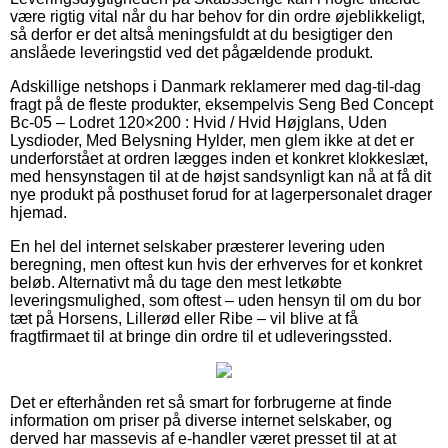
være rigtig vital når du har behov for din ordre øjeblikkeligt,
så derfor er det altså meningsfuldt at du besigtiger den
anslåede leveringstid ved det pågældende produkt.
Adskillige netshops i Danmark reklamerer med dag-til-dag
fragt på de fleste produkter, eksempelvis Seng Bed Concept
Bc-05 – Lodret 120×200 : Hvid / Hvid Højglans, Uden
Lysdioder, Med Belysning Hylder, men glem ikke at det er
underforstået at ordren lægges inden et konkret klokkeslæt,
med hensynstagen til at de højst sandsynligt kan nå at få dit
nye produkt på posthuset forud for at lagerpersonalet drager
hjemad.
En hel del internet selskaber præsterer levering uden
beregning, men oftest kun hvis der erhverves for et konkret
beløb. Alternativt må du tage den mest letkøbte
leveringsmulighed, som oftest – uden hensyn til om du bor
tæt på Horsens, Lillerød eller Ribe – vil blive at få
fragtfirmaet til at bringe din ordre til et udleveringssted.
Det er efterhånden ret så smart for forbrugerne at finde
information om priser på diverse internet selskaber, og
derved har massevis af e-handler været presset til at at