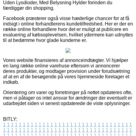
Uden Lysdioder, Med Belysning Hylder forinden du
færdiggør din shopping.
Facebook præsterer også visse hæderlige chancer for at få
indsigt i online forhandlerens kundetilfredshed. Her er der en
række online forhandlere hvor det er muligt at publicere en
evaluering af købsoplevelsen, hvilket ydermere kan udnyttes
til at bedømme hvor glade kunderne er.
Vores website finansieres af annonceindtægter. Vi hjælper
en lang række online varehuse eftersom vi annoncerer
deres produkter, og modtager provision under forudsætning
af at en af de besøgende på vores hjemmeside foretager et
indkøb.
Orientering om varer og forretninger på nettet opdateres ofte,
men vi påtager os intet ansvar for ændringer der eventuelt er
udarbejdet siden vi senest opdaterede de viste oplysninger.
BITLY:
1
1
1
1
1
1
1
1
1
1
1
1
1
1
1
1
1
1
1
1
1
1
1
1
1
1
1
1
1
1
1
1
1
1
1
1
1
1
1
1
1
1
1
1
1
1
1
1
1
1
1
1
1
1
1
1
1
1
1
1
1
1
1
1
1
1
1
1
1
1
1
1
1
1
1
1
1
1
1
1
1
1
1
1
1
1
1
1
1
1
1
1
1
1
1
1
1
1
1