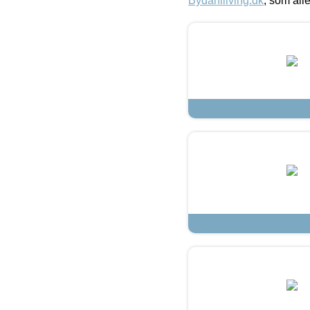
Bydahlliving.dk
, som alle