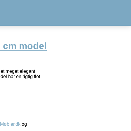
0 cm model
r et meget elegant
 har en rigtig flot
øbler.dk
og