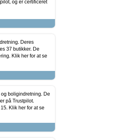
lot, og er certificeret
ndretning. Deres
s 37 butikker. De
ing. Klik her for at se
 og boligindretning. De
r på Trustpilot.
5. Klik her for at se