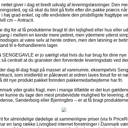
å nettet giver i dag et bredt udvalg af leveringsløsninger. Den me
tningssted, og så skal du blot gå forbi efter din pakke præcis når
i høj grad enkel, og ofte endvidere den prisbilligste fragttype
8 cm – Antracit.
dig for at få produkterne bragt til din lejlighed eller hus eller ud
 gang i mellem en kende mere pebret, men ydermere yderst simp
odsiges at være selv at hente ordren, men den løsning er beting
tand til e-forhandlerens lager.
SENGEGAVLE er jo særligt vital hvis du har brug for dine nye p
et så centralt at du gransker den forventede leveringsdato ved
yder dag-til-dag fragt på masser af varenumre, eksempelvis Se
cit, som imidlertid er påkrævet at ordren laves forud for et nøj
få dit nye produkt pakket forinden pakkemedarbejderne har fri.
anmark yder gratis fragt, men i mange tilfælde er det kun gælden
er kunne du tage den mest prisbevidste mulighed for levering,
dense, Sønderborg eller Bjerringbro – er at få bragt produkterne
frit for almindelige dødelige at sammenligne priser (via fx Price
har en lang række Livingbed internet forretninger i Danmark være