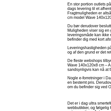
En stor portion outlets p
dags levering til et afhen
Fragtmuligheden er altså 
cm model Wave 140x120x
Du bør derudover beslutte 
Muligheden viser sig en
leveringsmåde kan ikke m
befinder dig med kort afs
Leveringshastigheden på 
og af den grund er det r
De fleste webshops tilb
Wave 140x120x8 cm – Antra
sandsynligvis kan nå at 
Nogle e-forretninger i D
en bestemt pris. Derudov
om du befinder sig ved O
Det er i dag ultra smerte
webbutikker, og følgelig 