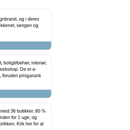
nbrand, og i deres
køkkenet, sengen og
boligtilbehør, interiør,
 webshop. De er e-
 foruden prisgaranti
ed 36 butikker. 80 %
nden for 1 uge, og
ikken. Klik her for at