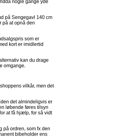
g endda nogle gange yde
ilbud på Sengegavl 140 cm
r på at opnå den
udsalgspris som er
med kort er imidlertid
alternativ kan du drage
lere omgange.
bshoppens vilkår, men det
den det almindeligvis er
en løbende føres tilsyn
 at få hjælp, for så vidt
ng på ordren, som fx den
ermanent bibeholder ens