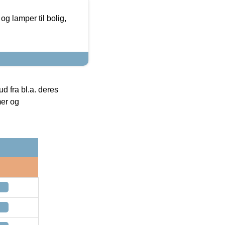
g lamper til bolig,
 fra bl.a. deres
mer og