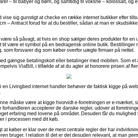
rer – til babyer og børn, og samtidig til voksne – kolossalt, o
id vise sig gunstigt at checke en række internet butikker efter t
– Antracit forud for at du bestiller, sådan at man er skudsikke
ære så påvagt, at hvis en shop sælger deres produkter for en 
t tit være et symbol på en bedragerisk online butik. Bestillinger 
g, som forsvarer dig som køber overfor uægte firmaer på nettet.
 med gængse betalingskort eller betalinger med mobilen. Som et 
sempelvis ViaBill, i tilfælde af at du agter at honorere prisen af f
r i en Livingbed internet handler behøver de faktisk kigge på we
.
nne måske være at kigge hvorvidt e-forretningen er e-mærket, si
e forhandleren accepterer de danske regler, udover at forretning
eget erfaring med lovene på området. Desuden får du mulighed for
er i processen med dit køb.
gt at køber er klar over de mest centrale regler der har indvirkni
eren bruger. I relation til det er det desuden relevant, at man p