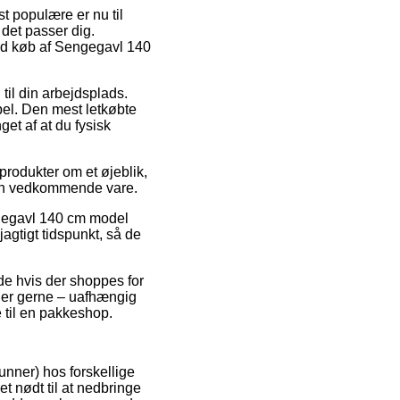
st populære er nu til
 det passer dig.
 ved køb af Sengegavl 140
 til din arbejdsplads.
el. Den mest letkøbte
et af at du fysisk
rodukter om et øjeblik,
 den vedkommende vare.
ngegavl 140 cm model
agtigt tidspunkt, så de
de hvis der shoppes for
 der gerne – uafhængig
 til en pakkeshop.
Runner) hos forskellige
t nødt til at nedbringe