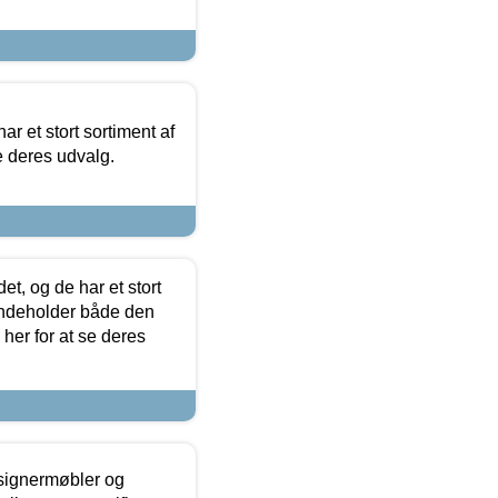
ar et stort sortiment af
e deres udvalg.
t, og de har et stort
 indeholder både den
 her for at se deres
esignermøbler og