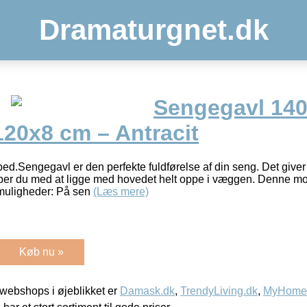
Dramaturgnet.dk
Sengegavl 14
20x8 cm – Antracit
gbed.Sengegavl er den perfekte fuldførelse af din seng. Det give
r du med at ligge med hovedet helt oppe i væggen. Denne model
 muligheder: På sen
(Læs mere)
Køb nu »
webshops i øjeblikket er
Damask.dk
,
TrendyLiving.dk
,
MyHomeM