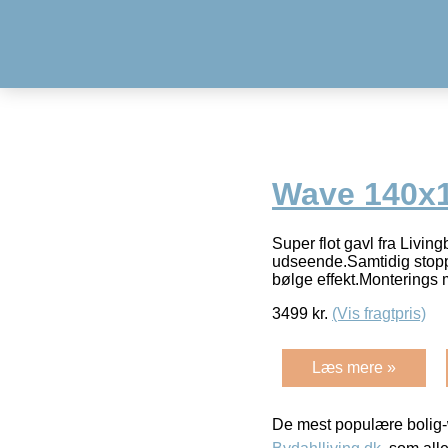
Wave 140x1
Super flot gavl fra Livin
udseende.Samtidig stoppe
bølge effekt.Monterings
3499
kr.
(Vis fragtpris)
Læs mere »
De mest populære bolig-