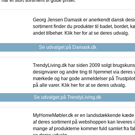
 har et stort sortiment til gode priser.
Georg Jensen Damask er anerkendt dansk desig
sortiment finder du produkter til badet, bordet, 
andet tilbehør. Klik her for at se deres udvalg.
Se udvalget på Damask.dk
TrendyLiving.dk har siden 2009 solgt brugskunst, 
designvarer og andre ting til hjemmet via deres
mærkede og har gode anmeldelser på Trustpilot,
på alle varer. Klik her for at se deres udvalg.
Se udvalget på TrendyLiving.dk
MyHomeMøbler.dk er en landsdækkende kæde m
af deres sortiment på webshoppen kan leveres i
mange af produkterne kommer fuld samlet fra fabr