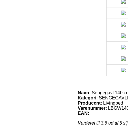
Navn:
Sengegavl 140 cm
Kategori:
SENGEGAVL
Producent:
Livingbed
Varenummer:
LBGW14
EAN:
Vurderet til
3.6
ud af 5 st