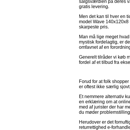
salgsværdien på deres va
gratis levering.
Men det kan til hver en t
model Wave 140x120x8 cm 
skarpeste pris.
Man må lige meget hvad v
mystisk fordelagtig, er de
omfavnet af en forordnin
Generelt tilråder vi køb
fordel af et tilbud fra ek
Forud for at folk shoppe
er oftest ikke særlig sjovt
Et nemmere alternativ ku
en erklæring om at onlin
med af jurister der har m
du møder problemstilling
Herudover er det fornufti
returrettighed e-forhandl