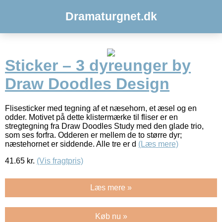
Dramaturgnet.dk
Sticker – 3 dyreunger by
Draw Doodles Design
Flisesticker med tegning af et næsehorn, et æsel og en
odder. Motivet på dette klistermærke til fliser er en
stregtegning fra Draw Doodles Study med den glade trio,
som ses forfra. Odderen er mellem de to større dyr;
næstehornet er siddende. Alle tre er d
(Læs mere)
41.65
kr.
(Vis fragtpris)
Læs mere »
Køb nu »