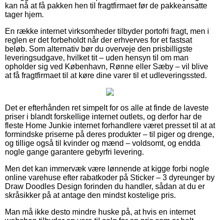
kan nå at få pakken hen til fragtfirmaet før de pakkeansatte
tager hjem.
En række internet virksomheder tilbyder portofri fragt, men i
reglen er det forbeholdt når der erhverves for et fastsat
beløb. Som alternativ bør du overveje den prisbilligste
leveringsudgave, hvilket tit – uden hensyn til om man
opholder sig ved København, Rønne eller Sæby – vil blive
at få fragtfirmaet til at køre dine varer til et udleveringssted.
Det er efterhånden ret simpelt for os alle at finde de laveste
priser i blandt forskellige internet outlets, og derfor har de
fleste Home Junkie internet forhandlere været presset til at at
formindske priserne på deres produkter – til piger og drenge,
og tillige også til kvinder og mænd – voldsomt, og endda
nogle gange garantere gebyrfri levering.
Men det kan immervæk være lønnende at kigge forbi nogle
online varehuse efter rabatkoder på Sticker – 3 dyreunger by
Draw Doodles Design forinden du handler, sådan at du er
skråsikker på at antage den mindst kostelige pris.
Man må ikke desto mindre huske på, at hvis en internet