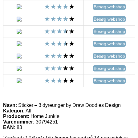
Besøg webshop
Besøg webshop
Besøg webshop
Besøg webshop
Besøg webshop
Besøg webshop
Besøg webshop
Navn:
Sticker – 3 dyreunger by Draw Doodles Design
Kategori:
All
Producent:
Home Junkie
Varenummer:
30794251
EAN:
83
Vurderet til
4.6
ud af 5 stjerner baseret på
14
anmeldelser