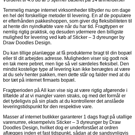
Temmelig mange internet virksomheder tilbyder nu om dage
en hel del forskellige metoder til levering. En af de populære
er efterhånden pakkeshoppen, som giver dig fleksibiliteten til
at hente din nyindkøbte vare når du har tid. Fragttypen er
nemlig rigtig praktisk, og desuden ydermere den billigste
mulighed for levering ved køb af Sticker – 3 dyreunger by
Draw Doodles Design.
Du kan tillige planlægge at få produkterne bragt til din bopæl
eller til dit arbejdes adresse. Muligheden viser sig godt nok
en tak mere pebret, men lige så vel særdeles fleksibel. Den
mindst kostelige type af levering kan ikke benægtes at være
at du selv henter pakken, men dette står og falder med at du
bor tæt på internet firmaets bopæl.
Fragtperioden på All kan vise sig at være rigtig afgørende i
tilfælde af at vi mangler varen straks, og med det formål er
det tydeligvis på sin plads at du kontrollerer det anslåede
leveringstidspunkt for den respektive vare.
Masser af internet butikker garanterer 1 dags fragt på utallige
varenumre, eksempelvis Sticker – 3 dyreunger by Draw
Doodles Design, hvilket dog er underforstået at ordren
aflægges inden et fast tidspunkt, sådan at de sandsynligvis