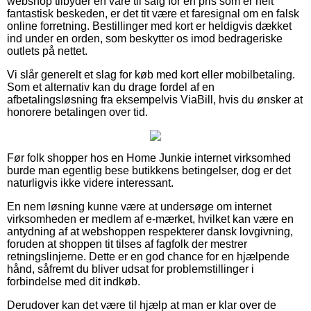
webshop tilbyder en vare til salg for en pris som er helt
fantastisk beskeden, er det tit være et faresignal om en falsk
online forretning. Bestillinger med kort er heldigvis dækket
ind under en orden, som beskytter os imod bedrageriske
outlets på nettet.
Vi slår generelt et slag for køb med kort eller mobilbetaling.
Som et alternativ kan du drage fordel af en
afbetalingsløsning fra eksempelvis ViaBill, hvis du ønsker at
honorere betalingen over tid.
Før folk shopper hos en Home Junkie internet virksomhed
burde man egentlig bese butikkens betingelser, dog er det
naturligvis ikke videre interessant.
En nem løsning kunne være at undersøge om internet
virksomheden er medlem af e-mærket, hvilket kan være en
antydning af at webshoppen respekterer dansk lovgivning,
foruden at shoppen tit tilses af fagfolk der mestrer
retningslinjerne. Dette er en god chance for en hjælpende
hånd, såfremt du bliver udsat for problemstillinger i
forbindelse med dit indkøb.
Derudover kan det være til hjælp at man er klar over de