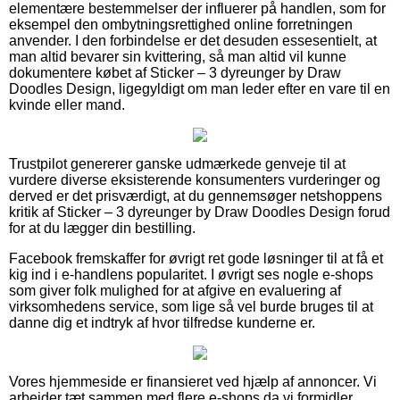
elementære bestemmelser der influerer på handlen, som for
eksempel den ombytningsrettighed online forretningen
anvender. I den forbindelse er det desuden essesentielt, at
man altid bevarer sin kvittering, så man altid vil kunne
dokumentere købet af Sticker – 3 dyreunger by Draw
Doodles Design, ligegyldigt om man leder efter en vare til en
kvinde eller mand.
Trustpilot genererer ganske udmærkede genveje til at
vurdere diverse eksisterende konsumenters vurderinger og
derved er det prisværdigt, at du gennemsøger netshoppens
kritik af Sticker – 3 dyreunger by Draw Doodles Design forud
for at du lægger din bestilling.
Facebook fremskaffer for øvrigt ret gode løsninger til at få et
kig ind i e-handlens popularitet. I øvrigt ses nogle e-shops
som giver folk mulighed for at afgive en evaluering af
virksomhedens service, som lige så vel burde bruges til at
danne dig et indtryk af hvor tilfredse kunderne er.
Vores hjemmeside er finansieret ved hjælp af annoncer. Vi
arbejder tæt sammen med flere e-shops da vi formidler