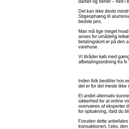
damer og herrer – helt i 
Det kan ikke desto mindre
Stigeophæng til aluminiu
bedste pris.
Man må lige meget hvad væ
anses for umådelig letkø
betalingskort er på den 
varehuse.
Vi tilråder køb med gæng
afbetalingsordning fra fx 
Inden folk bestiller hos
det er for det meste ikke
Et andet alternativ kunn
sikkerhed for at online 
overværes af eksperter 
for opbakning, ifald du b
Foruden dette anbefales
transaktionen, f.eks. den 