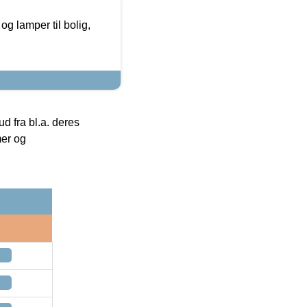
g lamper til bolig,
 fra bl.a. deres
mer og