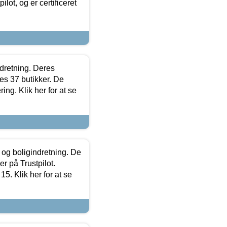
lot, og er certificeret
ndretning. Deres
s 37 butikker. De
ing. Klik her for at se
 og boligindretning. De
r på Trustpilot.
5. Klik her for at se