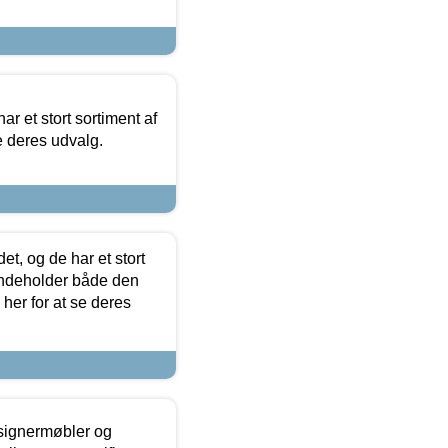
ar et stort sortiment af
e deres udvalg.
t, og de har et stort
 indeholder både den
 her for at se deres
esignermøbler og