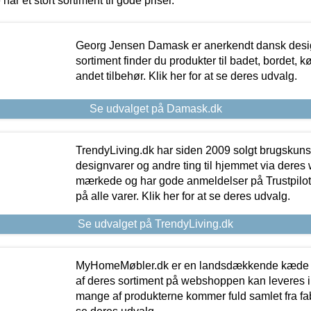
 har et stort sortiment til gode priser.
Georg Jensen Damask er anerkendt dansk desig
sortiment finder du produkter til badet, bordet, 
andet tilbehør. Klik her for at se deres udvalg.
Se udvalget på Damask.dk
TrendyLiving.dk har siden 2009 solgt brugskunst, 
designvarer og andre ting til hjemmet via deres
mærkede og har gode anmeldelser på Trustpilot,
på alle varer. Klik her for at se deres udvalg.
Se udvalget på TrendyLiving.dk
MyHomeMøbler.dk er en landsdækkende kæde m
af deres sortiment på webshoppen kan leveres i
mange af produkterne kommer fuld samlet fra fabr