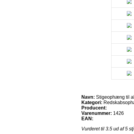
Navn:
Stigeophæng til a
Kategori:
Redskabsophæn
Producent:
Varenummer:
1426
EAN:
Vurderet til
3.5
ud af 5 st