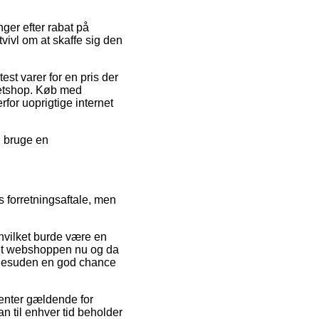
nger efter rabat på
vivl om at skaffe sig den
st varer for en pris der
 netshop. Køb med
for uoprigtige internet
u bruge en
 forretningsaftale, men
hvilket burde være en
rnet webshoppen nu og da
 desuden en god chance
enter gældende for
an til enhver tid beholder