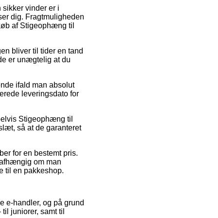
sikker vinder er i
sser dig. Fragtmuligheden
køb af Stigeophæng til
n bliver til tider en tand
e er unægtelig at du
nde ifald man absolut
merede leveringsdato for
elvis Stigeophæng til
slæt, så at de garanteret
er for en bestemt pris.
– uafhængig om man
e til en pakkeshop.
ge e-handler, og på grund
il juniorer, samt til