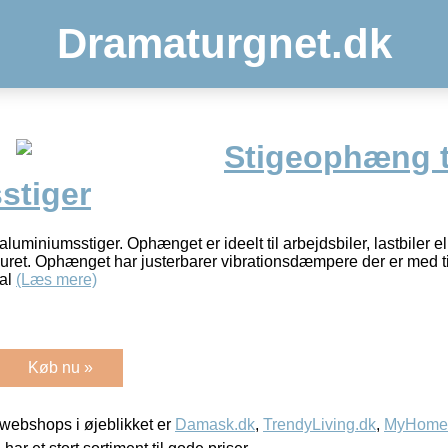
Dramaturgnet.dk
Stigeophæng t
stiger
luminiumsstiger. Ophænget er ideelt til arbejdsbiler, lastbiler el
kuret. Ophænget har justerbarer vibrationsdæmpere der er med ti
 al
(Læs mere)
Køb nu »
webshops i øjeblikket er
Damask.dk
,
TrendyLiving.dk
,
MyHomeM