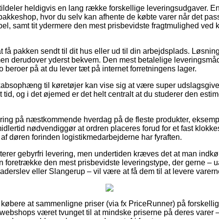
tildeler heldigvis en lang række forskellige leveringsudgaver. En 
en pakkeshop, hvor du selv kan afhente de købte varer når det pa
mpel, samt tit ydermere den mest prisbevidste fragtmulighed ved 
å pakken sendt til dit hus eller ud til din arbejdsplads. Løsninge
en derudover yderst bekvem. Den mest betalelige leveringsmåd
o beroer på at du lever tæt på internet forretningens lager.
bsophæng til køretøjer kan vise sig at være super udslagsgive
 tid, og i det øjemed er det helt centralt at du studerer den esti
ering på næstkommende hverdag på de fleste produkter, eksemp
dlertid nødvendiggør at ordren placeres forud for et fast klokke
 af døren forinden logistikmedarbejderne har fyraften.
rer gebyrfri levering, men undertiden kræves det at man indkøb
an foretrække den mest prisbevidste leveringstype, der gerne 
derslev eller Slangerup – vil være at få dem til at levere varern
 købere at sammenligne priser (via fx PriceRunner) på forskelli
t webshops været tvunget til at mindske priserne på deres varer – t