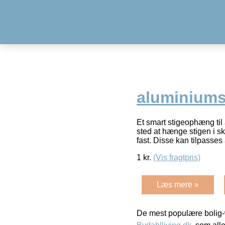
aluminiums
Et smart stigeophæng til a
sted at hænge stigen i s
fast. Disse kan tilpasses
1
kr.
(Vis fragtpris)
Læs mere »
De mest populære bolig-