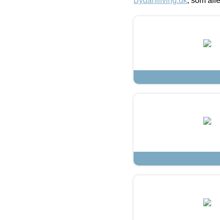
Bydahlliving.dk
, som alle