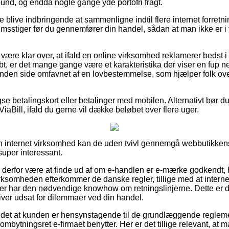
bund, og endda nogle gange yde portofri fragt.
 blive indbringende at sammenligne indtil flere internet forretni
msstiger før du gennemfører din handel, sådan at man ikke er i t
re klar over, at ifald en online virksomhed reklamerer bedst i te
bt, er det mange gange være et karakteristika der viser en fup
anden side omfavnet af en lovbestemmelse, som hjælper folk over
se betalingskort eller betalinger med mobilen. Alternativt bør d
ViaBill, ifald du gerne vil dække beløbet over flere uger.
 en internet virksomhed kan de uden tvivl gennemgå webbutikkens
 super interessant.
e derfor være at finde ud af om e-handlen er e-mærke godkendt, 
virksomheden efterkommer de danske regler, tillige med at inte
der har den nødvendige knowhow om retningslinjerne. Dette er
liver udsat for dilemmaer ved din handel.
 det at kunden er hensynstagende til de grundlæggende reglem
ombytningsret e-firmaet benytter. Her er det tillige relevant, at m