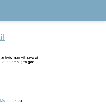
il
ler hvis man vil have et
l at holde stigen godt
øbler.dk
og