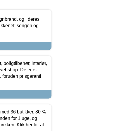
nbrand, og i deres
køkkenet, sengen og
boligtilbehør, interiør,
 webshop. De er e-
 foruden prisgaranti
ed 36 butikker. 80 %
nden for 1 uge, og
ikken. Klik her for at