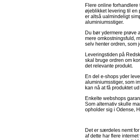
Flere online forhandlere 
øjeblikket levering til 
er altså ualmindeligt si
aluminiumsstiger.
Du bør ydermere prøve at f
mere omkostningsfuld, m
selv henter ordren, som j
Leveringstiden på Redska
skal bruge ordren om kort
det relevante produkt.
En del e-shops yder lev
aluminiumsstiger, som imi
kan nå at få produktet ud
Enkelte webshops garante
Som alternativ skulle m
opholder sig i Odense, Ha
Det er særdeles nemt for
af dette har flere interne