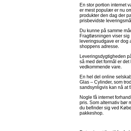
En stor portion internet 
er mest populær er nu om 
produkter den dag der pa
prisbevidste leveringsmå
Du kunne på samme måde fo
Fragtløsningen viser sig 
leveringsudgave er dog a
shoppens adresse.
Leveringsdygtigheden på
så med det formål er det
vedkommende vare.
En hel del online selska
Glas – Cylinder, som trods
sandsynligvis kan nå at få
Nogle få internet forhand
pris. Som alternativ bør
du befinder sig ved Københ
pakkeshop.