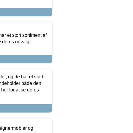
ar et stort sortiment af
e deres udvalg.
t, og de har et stort
 indeholder både den
 her for at se deres
esignermøbler og