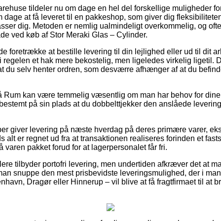
varehuse tildeler nu om dage en hel del forskellige muligheder fo
dage at få leveret til en pakkeshop, som giver dig fleksibiliteten
sser dig. Metoden er nemlig ualmindeligt overkommelig, og oft
de ved køb af Stor Meraki Glas – Cylinder.
retrække at bestille levering til din lejlighed eller ud til dit 
i regelen et hak mere bekostelig, men ligeledes virkelig ligetil.
t du selv henter ordren, som desværre afhænger af at du befind
 Rum kan være temmelig væsentlig om man har behov for dine ny
 bestemt på sin plads at du dobbelttjekker den anslåede leverin
ber giver levering på næste hverdag på deres primære varer, ek
 alt er regnet ud fra at transaktionen realiseres forinden et fast
 varen pakket forud for at lagerpersonalet får fri.
lere tilbyder portofri levering, men undertiden afkræver det at ma
 man snuppe den mest prisbevidste leveringsmulighed, der i man
avn, Dragør eller Hinnerup – vil blive at få fragtfirmaet til at b