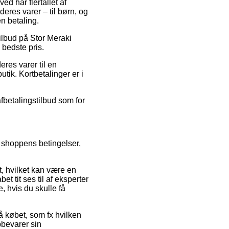
ed har flertallet af
eres varer – til børn, og
n betaling.
tilbud på Stor Meraki
 bedste pris.
res varer til en
utik. Kortbetalinger er i
afbetalingstilbud som for
 shoppens betingelser,
, hvilket kan være en
et tit ses til af eksperter
, hvis du skulle få
på købet, som fx hvilken
pbevarer sin