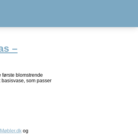
as –
e første blomstrende
ot basisvase, som passer
øbler.dk
og