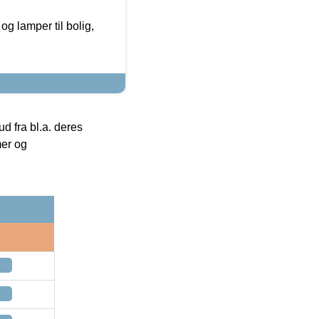
g lamper til bolig,
 fra bl.a. deres
mer og