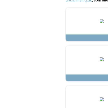
Bydahlliving.dk
, som alle