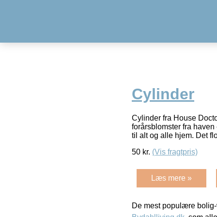
Cylinder
Cylinder fra House Docto
forårsblomster fra haven 
til alt og alle hjem. Det fl
50
kr.
(Vis fragtpris)
Læs mere »
De mest populære bolig-