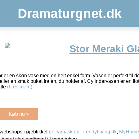
Dramaturgnet.dk
Stor Meraki Gl
r er en skøn vase med en helt enkel form. Vasen er perfekt til d
eller en smuk buket fra én, du holder af. Cylindervasen er en fl
otte
(Læs mere)
Køb nu »
webshops i øjeblikket er
Damask.dk
,
TrendyLiving.dk
,
MyHomeM