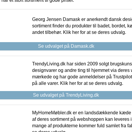
 har et stort sortiment til gode priser.
Georg Jensen Damask er anerkendt dansk desig
sortiment finder du produkter til badet, bordet, 
andet tilbehør. Klik her for at se deres udvalg.
Se udvalget på Damask.dk
TrendyLiving.dk har siden 2009 solgt brugskunst, 
designvarer og andre ting til hjemmet via deres
mærkede og har gode anmeldelser på Trustpilot,
på alle varer. Klik her for at se deres udvalg.
Se udvalget på TrendyLiving.dk
MyHomeMøbler.dk er en landsdækkende kæde m
af deres sortiment på webshoppen kan leveres i
mange af produkterne kommer fuld samlet fra fabr