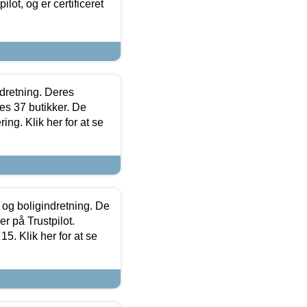
lot, og er certificeret
ndretning. Deres
s 37 butikker. De
ing. Klik her for at se
 og boligindretning. De
r på Trustpilot.
5. Klik her for at se