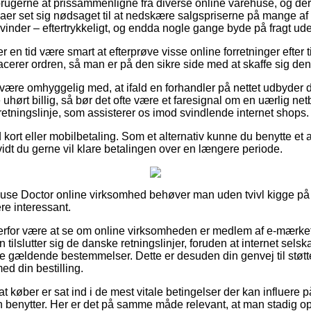
forbrugerne at prissammenligne fra diverse online varehuse, og derv
aer set sig nødsaget til at nedskære salgspriserne på mange af d
kvinder – eftertrykkeligt, og endda nogle gange byde på fragt ude
er en tid være smart at efterprøve visse online forretninger efter 
acerer ordren, så man er på den sikre side med at skaffe sig den
være omhyggelig med, at ifald en forhandler på nettet udbyder de
uhørt billig, så bør det ofte være et faresignal om en uærlig netb
n retningslinje, som assisterer os imod svindlende internet shops.
d kort eller mobilbetaling. Som et alternativ kunne du benytte et 
vidt du gerne vil klare betalingen over en længere periode.
ouse Doctor online virksomhed behøver man uden tvivl kigge på
re interessant.
erfor være at se om online virksomheden er medlem af e-mærket
tilslutter sig de danske retningslinjer, foruden at internet selskab
e gældende bestemmelser. Dette er desuden din genvej til støtte
ed din bestilling.
at køber er sat ind i de mest vitale betingelser der kan influere 
 benytter. Her er det på samme måde relevant, at man stadig o