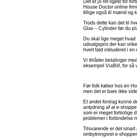
Det er jo ret ligetil for 
House Doctor online firm
tillige også til mænd og 
Trods dette kan det til hv
Glas – Cylinder før du pl
Du skal lige meget hvad 
udsalgspris der kan virke 
hvert fald inkluderet i e
Vi tilråder betalinger me
eksempel ViaBill, for så 
Før folk køber hos en H
men det er bare ikke vide
Et andet forslag kunne d
antydning af at e-shoppen 
som er meget fortrolige d
problemer i forbindelse m
Tilsvarende er det smart 
ombytningsret e-shoppen