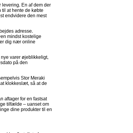
r levering. En af dem der
 til at hente de købte
est endvidere den mest
arbejdes adresse.
 Den mindst kostelige
er dig nær online
e varer øjeblikkeligt,
gsdato på den
sempelvis Stor Meraki
sat klokkeslæt, så at de
n aftager for en fastsat
ge tilfælde – uanset om
ringe dine produkter til en