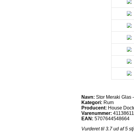
Navn:
Stor Meraki Glas 
Kategori:
Rum
Producent:
House Doct
Varenummer:
41138611
EAN:
5707644548664
Vurderet til
3.7
ud af 5 st