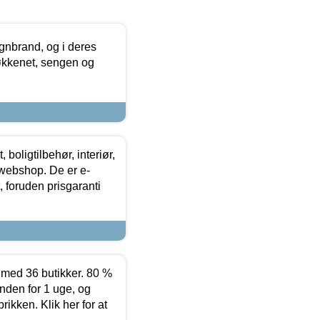
nbrand, og i deres
køkkenet, sengen og
boligtilbehør, interiør,
 webshop. De er e-
 foruden prisgaranti
ed 36 butikker. 80 %
nden for 1 uge, og
ikken. Klik her for at