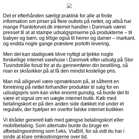
Det er efterhånden særligt praktisk for alle at finde
information om priser på flere outlets på nettet, og altså har
mange Plantetorvet.dk internet handler i Danmark været
presset til at at stampe udsalgspriserne på produkterne – til
babyer og børn, og tillige også til herrer og damer – markant,
og endda nogle gange præstere portofri levering.
Men det kan stadigvæk blive nyttigt at tjekke nogle
forskellige internet varehuse i Danmark efter udsalg på Stor
Tusindstråle forud for at du gennemfører din bestilling, så
man er skråsikker på at få den mindst kostelige pris.
Man må alligevel være opmærksom på, at såfremt en
forretning på nettet forhandler produkter til salg for en
udsalgspris som kan virke enormt gunstig, så burde det tit
være et signal om en uægte internet butik. Køb med
betalingskort er på den anden side dækket ind under et
regulativ, der hjælper en overfor falske internet butikker.
Vi tilråder generelt køb med gængse betalingskort eller
mobilbetaling. Som alternativ burde du bruge en
afbetalingsordning som f.eks. ViaBill, for så vidt du har i
sinde at klare omkostningerne over tid.