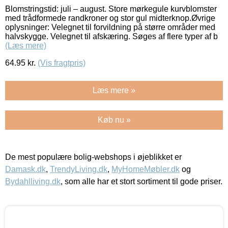
Blomstringstid: juli – august. Store mørkegule kurvblomster
med trådformede randkroner og stor gul midterknop.Øvrige
oplysninger: Velegnet til forvildning på større områder med
halvskygge. Velegnet til afskæring. Søges af flere typer af b
(Læs mere)
64.95
kr.
(Vis fragtpris)
Læs mere »
Køb nu »
De mest populære bolig-webshops i øjeblikket er
Damask.dk
,
TrendyLiving.dk
,
MyHomeMøbler.dk
og
Bydahlliving.dk
, som alle har et stort sortiment til gode priser.