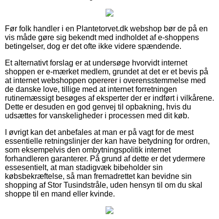
Før folk handler i en Plantetorvet.dk webshop bør de på en
vis måde gøre sig bekendt med indholdet af e-shoppens
betingelser, dog er det ofte ikke videre spændende.
Et alternativt forslag er at undersøge hvorvidt internet
shoppen er e-mærket medlem, grundet at det er et bevis på
at internet webshoppen opererer i overensstemmelse med
de danske love, tillige med at internet forretningen
rutinemæssigt besøges af eksperter der er indført i vilkårene.
Dette er desuden en god genvej til opbakning, hvis du
udsættes for vanskeligheder i processen med dit køb.
I øvrigt kan det anbefales at man er på vagt for de mest
essentielle retningslinjer der kan have betydning for ordren,
som eksempelvis den ombytningspolitik internet
forhandleren garanterer. På grund af dette er det ydermere
essesentielt, at man stadigvæk bibeholder sin
købsbekræftelse, så man fremadrettet kan bevidne sin
shopping af Stor Tusindstråle, uden hensyn til om du skal
shoppe til en mand eller kvinde.