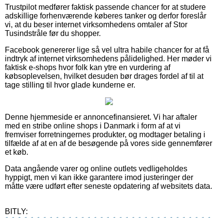
Trustpilot medfører faktisk passende chancer for at studere
adskillige forhenværende køberes tanker og derfor foreslår
vi, at du beser internet virksomhedens omtaler af Stor
Tusindstråle før du shopper.
Facebook genererer lige så vel ultra habile chancer for at få
indtryk af internet virksomhedens pålidelighed. Her møder vi
faktisk e-shops hvor folk kan ytre en vurdering af
købsoplevelsen, hvilket desuden bør drages fordel af til at
tage stilling til hvor glade kunderne er.
Denne hjemmeside er annoncefinansieret. Vi har aftaler
med en stribe online shops i Danmark i form af at vi
fremviser forretningernes produkter, og modtager betaling i
tilfælde af at en af de besøgende på vores side gennemfører
et køb.
Data angående varer og online outlets vedligeholdes
hyppigt, men vi kan ikke garantere imod justeringer der
måtte være udført efter seneste opdatering af websitets data.
BITLY: