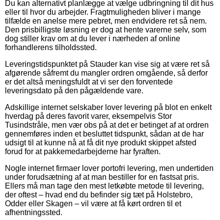
Du kan alternativt planlægge at vælge udbringning til dit hus
eller til hvor du arbejder. Fragtmuligheden bliver i mange
tilfælde en anelse mere pebret, men endvidere ret så nem.
Den prisbilligste løsning er dog at hente varerne selv, som
dog stiller krav om at du lever i nærheden af online
forhandlerens tilholdssted.
Leveringstidspunktet på Stauder kan vise sig at være ret så
afgørende såfremt du mangler ordren omgående, så derfor
er det altså meningsfuldt at vi ser den forventede
leveringsdato på den pågældende vare.
Adskillige internet selskaber lover levering på blot en enkelt
hverdag på deres favorit varer, eksempelvis Stor
Tusindstråle, men vær obs på at det er betinget af at ordren
gennemføres inden et besluttet tidspunkt, sådan at de har
udsigt til at kunne nå at få dit nye produkt skippet afsted
forud for at pakkemedarbejderne har fyraften.
Nogle internet firmaer lover portofri levering, men undertiden
under forudsætning af at man bestiller for en fastsat pris.
Ellers må man tage den mest letkøbte metode til levering,
der oftest – hvad end du befinder sig tæt på Holstebro,
Odder eller Skagen – vil være at få kørt ordren til et
afhentningssted.