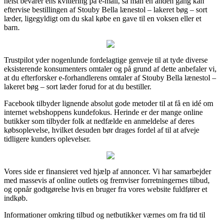
helst bevarer ens kvittering på e-mail, så man en anden gang kan
eftervise bestillingen af Stouby Bella lænestol – lakeret bøg – sort
læder, ligegyldigt om du skal købe en gave til en voksen eller et
barn.
Trustpilot yder nogenlunde fordelagtige genveje til at tyde diverse
eksisterende konsumenters omtaler og på grund af dette anbefaler vi,
at du efterforsker e-forhandlerens omtaler af Stouby Bella lænestol –
lakeret bøg – sort læder forud for at du bestiller.
Facebook tilbyder lignende absolut gode metoder til at få en idé om
internet webshoppens kundefokus. Herinde er der mange online
butikker som tilbyder folk at nedfælde en anmeldelse af deres
købsoplevelse, hvilket desuden bør drages fordel af til at afveje
tidligere kunders oplevelser.
Vores side er finansieret ved hjælp af annoncer. Vi har samarbejder
med massevis af online outlets og fremviser forretningernes tilbud,
og opnår godtgørelse hvis en bruger fra vores website fuldfører et
indkøb.
Informationer omkring tilbud og netbutikker værnes om fra tid til