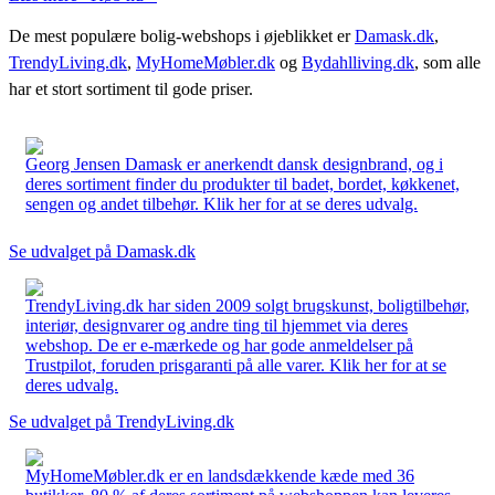
De mest populære bolig-webshops i øjeblikket er
Damask.dk
,
TrendyLiving.dk
,
MyHomeMøbler.dk
og
Bydahlliving.dk
, som alle
har et stort sortiment til gode priser.
Georg Jensen Damask er anerkendt dansk designbrand, og i
deres sortiment finder du produkter til badet, bordet, køkkenet,
sengen og andet tilbehør. Klik her for at se deres udvalg.
Se udvalget på Damask.dk
TrendyLiving.dk har siden 2009 solgt brugskunst, boligtilbehør,
interiør, designvarer og andre ting til hjemmet via deres
webshop. De er e-mærkede og har gode anmeldelser på
Trustpilot, foruden prisgaranti på alle varer. Klik her for at se
deres udvalg.
Se udvalget på TrendyLiving.dk
MyHomeMøbler.dk er en landsdækkende kæde med 36