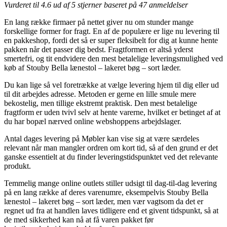
Vurderet til
4.6
ud af 5 stjerner baseret på
47
anmeldelser
En lang række firmaer på nettet giver nu om stunder mange
forskellige former for fragt. En af de populære er lige nu levering til
en pakkeshop, fordi det så er super fleksibelt for dig at kunne hente
pakken når det passer dig bedst. Fragtformen er altså yderst
smertefri, og tit endvidere den mest betalelige leveringsmulighed ved
køb af Stouby Bella lænestol – lakeret bøg – sort læder.
Du kan lige så vel foretrække at vælge levering hjem til dig eller ud
til dit arbejdes adresse. Metoden er gerne en lille smule mere
bekostelig, men tillige ekstremt praktisk. Den mest betalelige
fragtform er uden tvivl selv at hente varerne, hvilket er betinget af at
du har bopæl nærved online webshoppens arbejdslager.
Antal dages levering på Møbler kan vise sig at være særdeles
relevant når man mangler ordren om kort tid, så af den grund er det
ganske essentielt at du finder leveringstidspunktet ved det relevante
produkt.
Temmelig mange online outlets stiller udsigt til dag-til-dag levering
på en lang række af deres varenumre, eksempelvis Stouby Bella
lænestol – lakeret bøg – sort læder, men vær vagtsom da det er
regnet ud fra at handlen laves tidligere end et givent tidspunkt, så at
de med sikkerhed kan nå at få varen pakket før