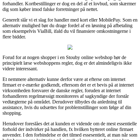
forhandler. Kortbestillinger er dog en del af et lovbud, som skærmer
dig som køber imod falske forretninger på nettet.
Generelt slår vi et slag for handler med kort eller MobilePay. Som en
alternativ mulighed bør du drage fordel af en løsning på afbetaling
som eksempelvis ViaBill, ifald du vil finansiere omkostningerne i
flere bidder.
Forud for at nogen shopper i en Stouby online webshop bør de
principielt læse webshoppens regler, dog er det almindeligvis ikke
videre interessant.
Et nemmere alternativ kunne derfor være at efterse om internet
firmaet er e-mærke godkendt, eftersom det er et bevis på at internet
virksomheden forsvarer de danske regler, foruden at internet
forhandleren regelmæssigt monitoreres af sagkyndige der forstår
vedtægterne på området. Derudover tilbydes du anledning til
assistance, hvis du udsættes for problemstillinger som følge af din
shopping.
Herudover foreslåes det at kunden er vidende om de mest essentielle
forhold der indvirker på handlen, fx hvilken bytteret online firmaet
anvender. I den forbindelse er det tilmed essesentielt, at man når som