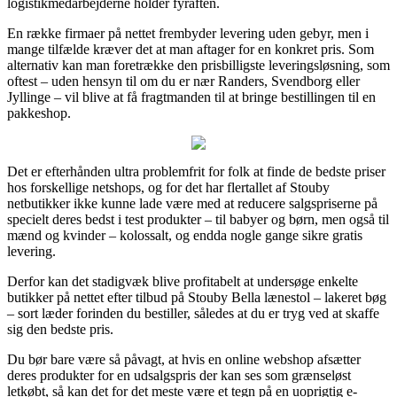
logistikmedarbejderne holder fyraften.
En række firmaer på nettet frembyder levering uden gebyr, men i
mange tilfælde kræver det at man aftager for en konkret pris. Som
alternativ kan man foretrække den prisbilligste leveringsløsning, som
oftest – uden hensyn til om du er nær Randers, Svendborg eller
Jyllinge – vil blive at få fragtmanden til at bringe bestillingen til en
pakkeshop.
Det er efterhånden ultra problemfrit for folk at finde de bedste priser
hos forskellige netshops, og for det har flertallet af Stouby
netbutikker ikke kunne lade være med at reducere salgspriserne på
specielt deres bedst i test produkter – til babyer og børn, men også til
mænd og kvinder – kolossalt, og endda nogle gange sikre gratis
levering.
Derfor kan det stadigvæk blive profitabelt at undersøge enkelte
butikker på nettet efter tilbud på Stouby Bella lænestol – lakeret bøg
– sort læder forinden du bestiller, således at du er tryg ved at skaffe
sig den bedste pris.
Du bør bare være så påvagt, at hvis en online webshop afsætter
deres produkter for en udsalgspris der kan ses som grænseløst
letkøbt, så kan det for det meste være et tegn på en uoprigtig e-