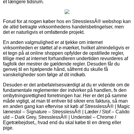
et længere tidsrum.
Forud for at nogen køber hos en StresslessÂ® webshop kan
de altid betragte virksomhedens handelsbetingelser, men
det er naturligvis et omfattende projekt.
En anden valgmulighed er at tjekke om internet
virksomheden er støttet af e-mærket, hvilket almindeligvis er
et tegn på at online shoppen opfylder de opstillede regler,
tillige med at internet forhandleren undertiden revurderes af
fagfolk der mestrer de gældende regler. Desuden får du
genvej til en hjælpende hånd, såfremt du skulle få
vanskeligheder som følge af dit indkøb.
Desuden er det anbefalelsesværdigt at du er vidende om de
fundamentale reglementer der indvirker på handlen, fx den
ombytningsrettighed forretningen har. Her er det på samme
måde vigtigt, at man til enhver tid sikrer ens faktura, så man
en anden gang kan eftervise sit køb af StresslessÂ® | Magic
lænestol – Signature – StresslessÂ® | Læder / Stof – Calido
uld – Dark Grey, StresslessÂ® | Understel – Chrome /
Egetræbejdset,, hvad end du skal købe til en dreng eller
pige.