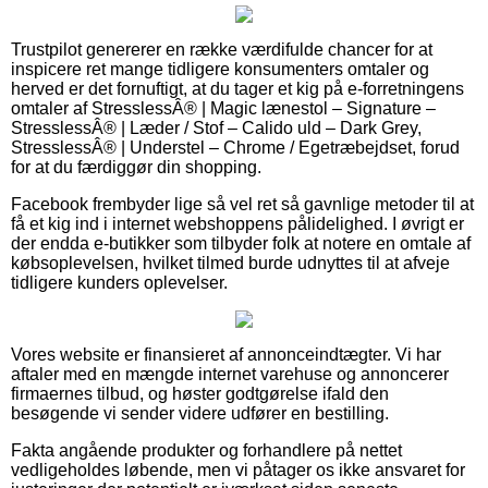
Trustpilot genererer en række værdifulde chancer for at
inspicere ret mange tidligere konsumenters omtaler og
herved er det fornuftigt, at du tager et kig på e-forretningens
omtaler af StresslessÂ® | Magic lænestol – Signature –
StresslessÂ® | Læder / Stof – Calido uld – Dark Grey,
StresslessÂ® | Understel – Chrome / Egetræbejdset, forud
for at du færdiggør din shopping.
Facebook frembyder lige så vel ret så gavnlige metoder til at
få et kig ind i internet webshoppens pålidelighed. I øvrigt er
der endda e-butikker som tilbyder folk at notere en omtale af
købsoplevelsen, hvilket tilmed burde udnyttes til at afveje
tidligere kunders oplevelser.
Vores website er finansieret af annonceindtægter. Vi har
aftaler med en mængde internet varehuse og annoncerer
firmaernes tilbud, og høster godtgørelse ifald den
besøgende vi sender videre udfører en bestilling.
Fakta angående produkter og forhandlere på nettet
vedligeholdes løbende, men vi påtager os ikke ansvaret for