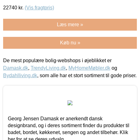
22740
kr.
(Vis fragtpris)
Læs mere »
Køb nu »
De mest populære bolig-webshops i øjeblikket er
Damask.dk
,
TrendyLiving.dk
,
MyHomeMøbler.dk
og
Bydahlliving.dk
, som alle har et stort sortiment til gode priser.
Georg Jensen Damask er anerkendt dansk
designbrand, og i deres sortiment finder du produkter til
badet, bordet, køkkenet, sengen og andet tilbehør. Klik
her for at se deres udvalg.