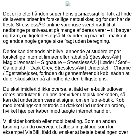
Det er jo efterhånden super hensigtsmæssigt for folk at finde
de laveste priser fra forskellige netbutikker, og for det har de
fleste StresslessÂ® online varehuse været nødt til at
nedbringe prisniveauet på mange af deres varer – til babyer
og børn, og ligeledes også til kvinder og mænd – markant,
og endda nogle gange sikre fragt uden beregning.
Derfor kan det trods alt blive lønnende at studere et par
forskellige internet firmaer efter rabat på StresslessÂ® |
Magic lænestol – Signature – StresslessÂ® | Læder / Stof –
Calido uld – Dark Grey, StresslessÂ® | Understel – Chrome
/ Egetræbejdset, forinden du gennemfører dit køb, sådan at
du er skudsikker på at indhente den billigste pris.
Du skal imidlertid ikke overse, at ifald en e-butik udlover
deres produkter til en pris der virker utopisk beskeden, så
kan det undertiden være et signal om en fup e-butik. Køb
med betalingskort er trods alt dækket ind under en orden,
hvilket hjælper køber imod uægte internet handler.
Vi tilråder kortkøb eller mobilbetaling. Som en anden
løsning kan du overveje et afbetalingstilbud som for
eksempel ViaBill, ifald du ønsker at betale betalingen over