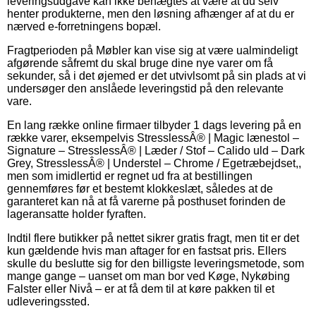
leveringsudgave kan ikke benægtes at være at du selv
henter produkterne, men den løsning afhænger af at du er
nærved e-forretningens bopæl.
Fragtperioden på Møbler kan vise sig at være ualmindeligt
afgørende såfremt du skal bruge dine nye varer om få
sekunder, så i det øjemed er det utvivlsomt på sin plads at vi
undersøger den anslåede leveringstid på den relevante
vare.
En lang række online firmaer tilbyder 1 dags levering på en
række varer, eksempelvis StresslessÂ® | Magic lænestol –
Signature – StresslessÂ® | Læder / Stof – Calido uld – Dark
Grey, StresslessÂ® | Understel – Chrome / Egetræbejdset,,
men som imidlertid er regnet ud fra at bestillingen
gennemføres før et bestemt klokkeslæt, således at de
garanteret kan nå at få varerne på posthuset forinden de
lageransatte holder fyraften.
Indtil flere butikker på nettet sikrer gratis fragt, men tit er det
kun gældende hvis man aftager for en fastsat pris. Ellers
skulle du beslutte sig for den billigste leveringsmetode, som
mange gange – uanset om man bor ved Køge, Nykøbing
Falster eller Nivå – er at få dem til at køre pakken til et
udleveringssted.