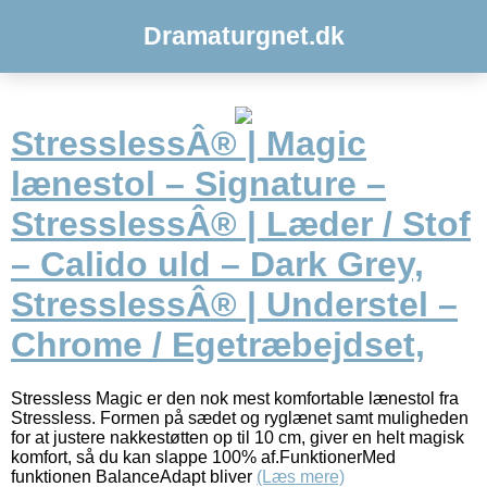
Dramaturgnet.dk
StresslessÂ® | Magic
lænestol – Signature –
StresslessÂ® | Læder / Stof
– Calido uld – Dark Grey,
StresslessÂ® | Understel –
Chrome / Egetræbejdset,
Stressless Magic er den nok mest komfortable lænestol fra
Stressless. Formen på sædet og ryglænet samt muligheden
for at justere nakkestøtten op til 10 cm, giver en helt magisk
komfort, så du kan slappe 100% af.FunktionerMed
funktionen BalanceAdapt bliver
(Læs mere)