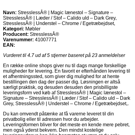
Navn:
StresslessÂ® | Magic lænestol – Signature –
StresslessÂ® | Læder / Stof – Calido uld – Dark Grey,
StresslessÂ® | Understel – Chrome / Egetræbejdset,
Kategori:
Møbler
Producent:
StresslessÂ®
Varenummer:
41007771
EAN:
Vurderet til
4.7
ud af 5 stjerner baseret på
23
anmeldelser
En række online shops giver nu til dags mange forskellige
muligheder for levering. En favorit er efterhånden levering til
et afhentningssted, som giver dig mulighed for at hente
bestillingen den dag der passer dig. Løsningen er altså
særligt praktisk, og desuden desuden den prisbilligste
leveringsform ved køb af StresslessÂ® | Magic lænestol –
Signature – StresslessÂ® | Læder / Stof – Calido uld – Dark
Grey, StresslessÂ® | Understel – Chrome / Egetræbejdset,.
Du kan omvendt påtænke at få varerne leveret til din
privatbolig eller til adressen hvor du arbejder.
Leveringsformen bliver for det meste en kende mere pebret,
men også yderst bekvem. Den mindst kostelige