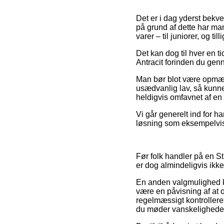
Det er i dag yderst bekve
på grund af dette har ma
varer – til juniorer, og t
Det kan dog til hver en t
Antracit forinden du genn
Man bør blot være opmærk
usædvanlig lav, så kunne 
heldigvis omfavnet af en 
Vi går generelt ind for h
løsning som eksempelvis 
Før folk handler på en St
er dog almindeligvis ik
En anden valgmulighed ku
være en påvisning af at o
regelmæssigt kontrolleres
du møder vanskeligheder 