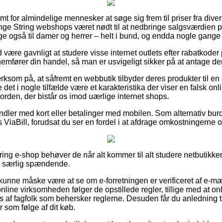
mt for almindelige mennesker at søge sig frem til priser fra diver
nge String webshops været nødt til at nedbringe salgsværdien 
illige også til damer og herrer – helt i bund, og endda nogle gange 
id være gavnligt at studere visse internet outlets efter rabatkode
emfører din handel, så man er usvigeligt sikker på at antage den 
som på, at såfremt en webbutik tilbyder deres produkter til en 
det i nogle tilfælde være et karakteristika der viser en falsk on
orden, der bistår os imod uærlige internet shops.
andler med kort eller betalinger med mobilen. Som alternativ bur
ViaBill, forudsat du ser en fordel i at afdrage omkostningerne o
ring e-shop behøver de når alt kommer til alt studere netbutikken
ke særlig spændende.
nne måske være at se om e-forretningen er verificeret af e-mær
nline virksomheden følger de opstillede regler, tillige med at 
 af fagfolk som behersker reglerne. Desuden får du anledning til 
som følge af dit køb.