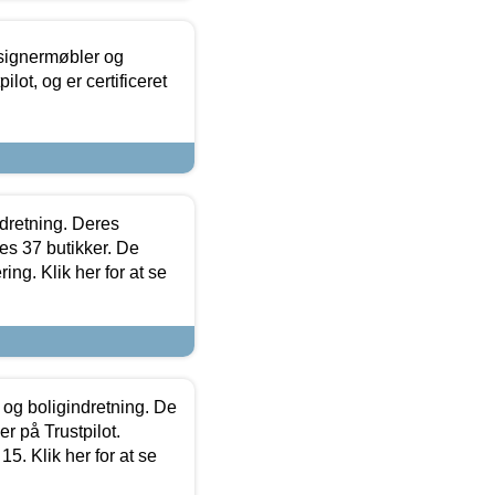
esignermøbler og
lot, og er certificeret
ndretning. Deres
s 37 butikker. De
ing. Klik her for at se
 og boligindretning. De
r på Trustpilot.
5. Klik her for at se