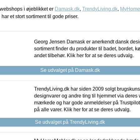
webshops i øjeblikket er
Damask.dk
,
TrendyLiving.dk
,
MyHomeM
 har et stort sortiment til gode priser.
Georg Jensen Damask er anerkendt dansk desig
sortiment finder du produkter til badet, bordet, 
andet tilbehør. Klik her for at se deres udvalg.
Se udvalget på Damask.dk
TrendyLiving.dk har siden 2009 solgt brugskunst, 
designvarer og andre ting til hjemmet via deres
mærkede og har gode anmeldelser på Trustpilot,
på alle varer. Klik her for at se deres udvalg.
Se udvalget på TrendyLiving.dk