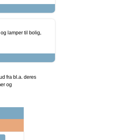
g lamper til bolig,
 fra bl.a. deres
mer og