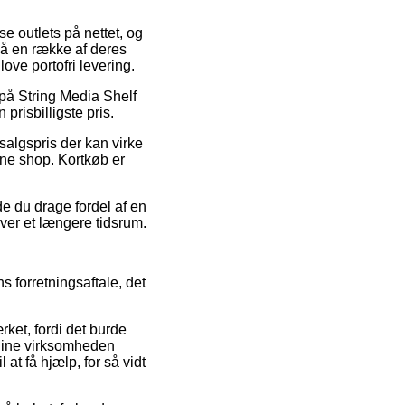
se outlets på nettet, og
på en række af deres
love portofri levering.
r på String Media Shelf
prisbilligste pris.
salgspris der kan virke
line shop. Kortkøb er
de du drage fordel af en
ver et længere tidsrum.
s forretningsaftale, det
ket, fordi det burde
online virksomheden
at få hjælp, for så vidt