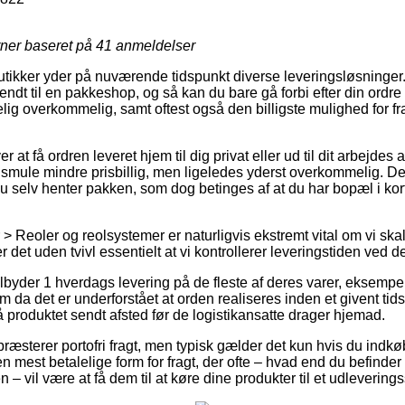
rner baseret på
41
anmeldelser
utikker yder på nuværende tidspunkt diverse leveringsløsninger
endt til en pakkeshop, og så kan du bare gå forbi efter din ordre 
elig overkommelig, samt oftest også den billigste mulighed for fr
r at få ordren leveret hjem til dig privat eller ud til dit arbejdes
e smule mindre prisbillig, men ligeledes yderst overkommelig. D
u selv henter pakken, som dog betinges af at du har bopæl i kort
> Reoler og reolsystemer er naturligvis ekstremt vital om vi ska
r det uden tvivl essentielt at vi kontrollerer leveringstiden ved d
ilbyder 1 hverdags levering på de fleste af deres varer, eksempe
 da det er underforstået at orden realiseres inden et givent tid
å produktet sendt afsted før de logistikansatte drager hjemad.
 præsterer portofri fragt, men typisk gælder det kun hvis du indkø
n mest betalelige form for fragt, der ofte – hvad end du befinde
– vil være at få dem til at køre dine produkter til et udleverings