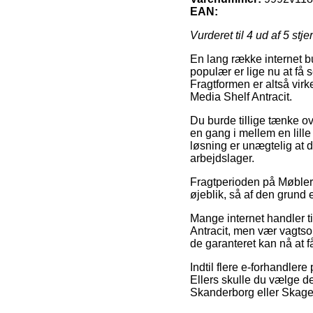
EAN:
Vurderet til
4
ud af 5 stje
En lang række internet b
populær er lige nu at få s
Fragtformen er altså virk
Media Shelf Antracit.
Du burde tillige tænke ove
en gang i mellem en lill
løsning er unægtelig at d
arbejdslager.
Fragtperioden på Møbler 
øjeblik, så af den grund e
Mange internet handler t
Antracit, men vær vagtsom
de garanteret kan nå at f
Indtil flere e-forhandlere
Ellers skulle du vælge de
Skanderborg eller Skagen 