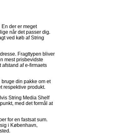
. En der er meget
lige når det passer dig.
agt ved køb af String
 adresse. Fragttypen bliver
en mest prisbevidste
 afstand af e-firmaets
l bruge din pakke om et
et respektive produkt.
lvis String Media Shelf
spunkt, med det formål at
ber for en fastsat sum.
r sig i København,
sted.