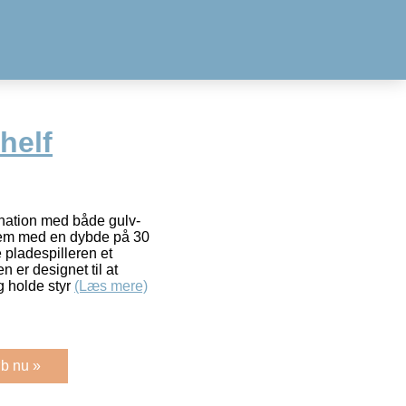
helf
ination med både gulv-
tem med en dybde på 30
e pladespilleren et
n er designet til at
g holde styr
(Læs mere)
b nu »