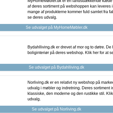
MyHomeMøbler.dk er en landsdækkende kæde m
af deres sortiment på webshoppen kan leveres i
mange af produkterne kommer fuld samlet fra fabr
se deres udvalg.
Se udvalget på MyHomeMøbler.dk
Bydahlliving.dk er drevet af mor og to døtre. De h
boliginteriør på deres webshop. Klik her for at s
Se udvalget på Bydahlliving.dk
Norliving.dk er en relativt ny webshop på markede
udvalg i møbler og indretning. Deres sortiment
klassiske, den moderne og den rustikke stil. Klik
udvalg.
Se udvalget på Norliving.dk