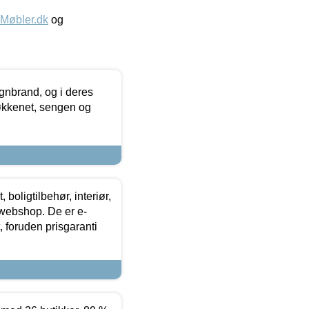
øbler.dk
og
nbrand, og i deres
køkkenet, sengen og
boligtilbehør, interiør,
 webshop. De er e-
 foruden prisgaranti