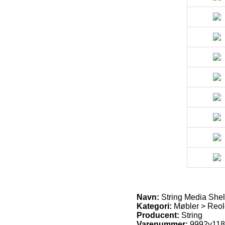
Navn:
String Media Shelf
Kategori:
Møbler > Reol
Producent:
String
Varenummer:
9992v11