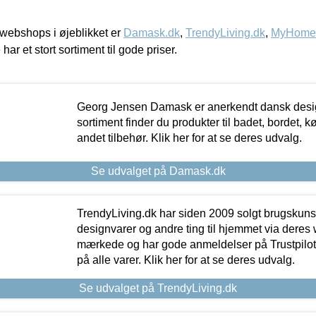
webshops i øjeblikket er
Damask.dk
,
TrendyLiving.dk
,
MyHomeM
 har et stort sortiment til gode priser.
Georg Jensen Damask er anerkendt dansk desig
sortiment finder du produkter til badet, bordet, 
andet tilbehør. Klik her for at se deres udvalg.
Se udvalget på Damask.dk
TrendyLiving.dk har siden 2009 solgt brugskunst, 
designvarer og andre ting til hjemmet via deres
mærkede og har gode anmeldelser på Trustpilot,
på alle varer. Klik her for at se deres udvalg.
Se udvalget på TrendyLiving.dk