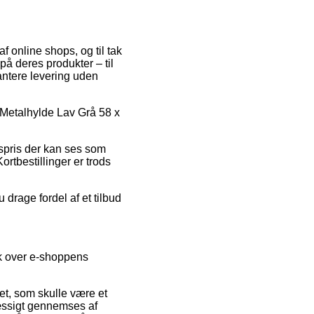
 online shops, og til tak
på deres produkter – til
antere levering uden
g Metalhylde Lav Grå 58 x
gspris der kan ses som
ortbestillinger er trods
 drage fordel af et tilbud
ik over e-shoppens
ket, som skulle være et
mæssigt gennemses af