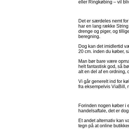
eller Ringkøbing – vil bliv
Det er særdeles nemt for
har en lang række String 
drenge og piger, og tilli
beregning.
Dog kan det imidlertid væ
20 cm. inden du køber, så
Man bør bare være opmærk
helt fantastisk god, så bø
alt en del af en ordning,
Vi går generelt ind for k
fra eksempelvis ViaBill, 
Forinden nogen køber i e
handelsaftale, det er do
Et andet alternativ kan v
tegn på at online butikke