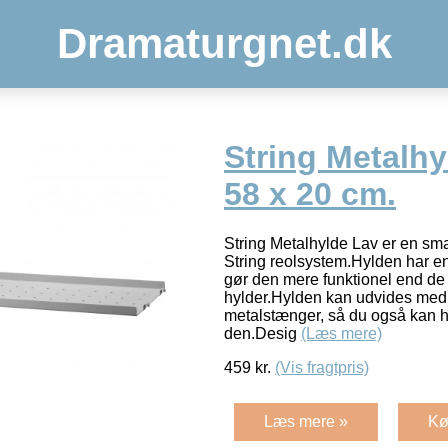
Dramaturgnet.dk
String Metalhy
58 x 20 cm.
String Metalhylde Lav er en smar
String reolsystem.Hylden har en 
gør den mere funktionel end de
hylder.Hylden kan udvides med 
metalstænger, så du også kan 
den.Desig
(Læs mere)
459
kr.
(Vis fragtpris)
Læs mere »
Kø