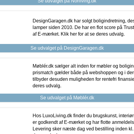
Se udvalget på Norliving.dk
DesignGaragen.dk har solgt boligindretning, d
lamper siden 2010. De har en flot score på Trustpi
af E-mærket. Klik her for at se deres udvalg.
Se udvalget på DesignGaragen.dk
Møblér.dk sælger alt inden for møbler og boligi
prismatch gælder både på webshoppen og i dere
tilbyder desuden muligheden for rentefri finansier
deres udvalg.
Se udvalget på Møblér.dk
Hos LuxoLiving.dk finder du brugskunst, interiør
er godkendt af E-mærket og har flotte anmeldelse
Levering sker næste dag ved bestilling inden kl. 1