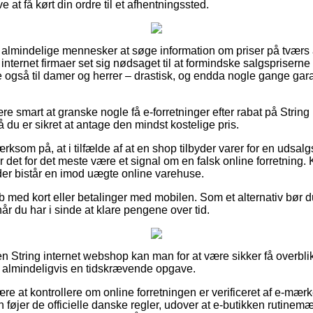
e at få kørt din ordre til et afhentningssted.
 almindelige mennesker at søge information om priser på tværs af
internet firmaer set sig nødsaget til at formindske salgspriserne 
ge også til damer og herrer – drastisk, og endda nogle gange gar
re smart at granske nogle få e-forretninger efter rabat på Strin
 du er sikret at antage den mindst kostelige pris.
som på, at i tilfælde af at en shop tilbyder varer for en udsal
r det for det meste være et signal om en falsk online forretning. K
 der bistår en imod uægte online varehuse.
øb med kort eller betalinger med mobilen. Som et alternativ bør du
når du har i sinde at klare pengene over tid.
n String internet webshop kan man for at være sikker få overbl
g almindeligvis en tidskrævende opgave.
ære at kontrollere om online forretningen er verificeret af e-mær
n føjer de officielle danske regler, udover at e-butikken rutine