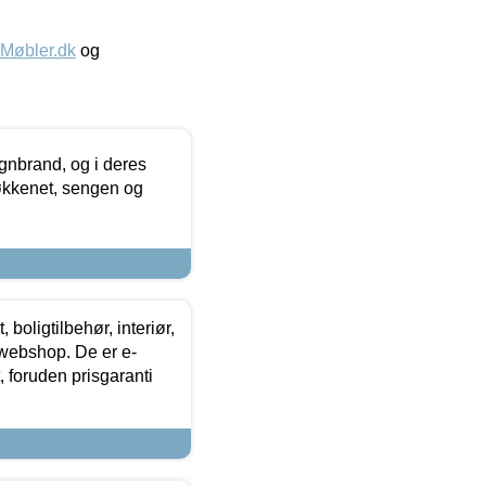
øbler.dk
og
nbrand, og i deres
køkkenet, sengen og
boligtilbehør, interiør,
 webshop. De er e-
 foruden prisgaranti