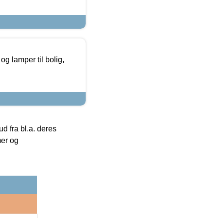
g lamper til bolig,
 fra bl.a. deres
mer og