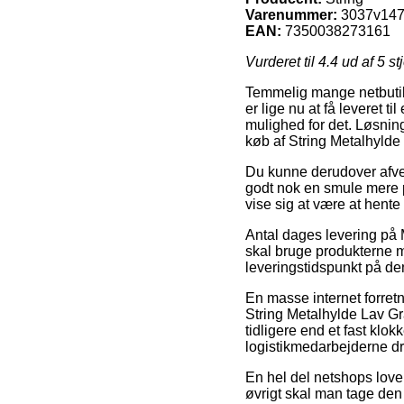
Varenummer:
3037v14
EAN:
7350038273161
Vurderet til
4.4
ud af 5 st
Temmelig mange netbutik
er lige nu at få leveret 
mulighed for det. Løsning
køb af String Metalhylde
Du kunne derudover afveje 
godt nok en smule mere pe
vise sig at være at hente
Antal dages levering på 
skal bruge produkterne m
leveringstidspunkt på de
En masse internet forret
String Metalhylde Lav G
tidligere end et fast klok
logistikmedarbejderne d
En hel del netshops lover
øvrigt skal man tage den