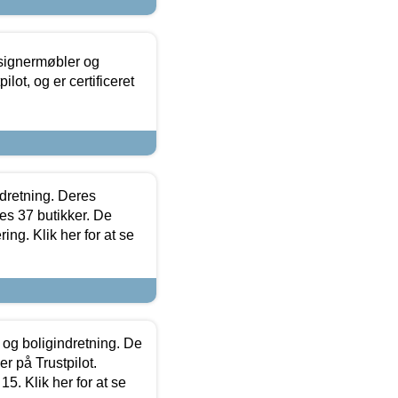
esignermøbler og
lot, og er certificeret
ndretning. Deres
s 37 butikker. De
ing. Klik her for at se
 og boligindretning. De
r på Trustpilot.
5. Klik her for at se