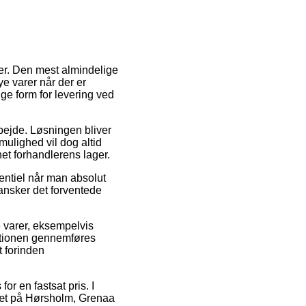
er. Den mest almindelige
ye varer når der er
ge form for levering ved
arbejde. Løsningen bliver
mulighed vil dog altid
net forhandlerens lager.
entiel når man absolut
ransker det forventede
e varer, eksempelvis
ktionen gennemføres
t forinden
r en fastsat pris. I
 tæt på Hørsholm, Grenaa