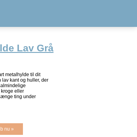
lde Lav Grå
t metalhylde til dit
lav kant og huller, der
 almindelige
kroge eller
hænge ting under
b nu »