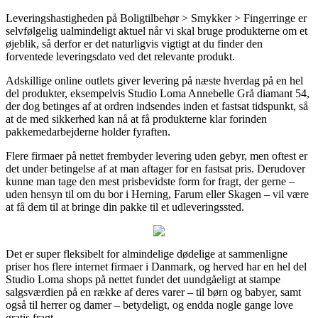
Leveringshastigheden på Boligtilbehør > Smykker > Fingerringe er
selvfølgelig ualmindeligt aktuel når vi skal bruge produkterne om et
øjeblik, så derfor er det naturligvis vigtigt at du finder den
forventede leveringsdato ved det relevante produkt.
Adskillige online outlets giver levering på næste hverdag på en hel
del produkter, eksempelvis Studio Loma Annebelle Grå diamant 54,
der dog betinges af at ordren indsendes inden et fastsat tidspunkt, så
at de med sikkerhed kan nå at få produkterne klar forinden
pakkemedarbejderne holder fyraften.
Flere firmaer på nettet frembyder levering uden gebyr, men oftest er
det under betingelse af at man aftager for en fastsat pris. Derudover
kunne man tage den mest prisbevidste form for fragt, der gerne –
uden hensyn til om du bor i Herning, Farum eller Skagen – vil være
at få dem til at bringe din pakke til et udleveringssted.
Det er super fleksibelt for almindelige dødelige at sammenligne
priser hos flere internet firmaer i Danmark, og herved har en hel del
Studio Loma shops på nettet fundet det uundgåeligt at stampe
salgsværdien på en række af deres varer – til børn og babyer, samt
også til herrer og damer – betydeligt, og endda nogle gange love
gratis fragt.