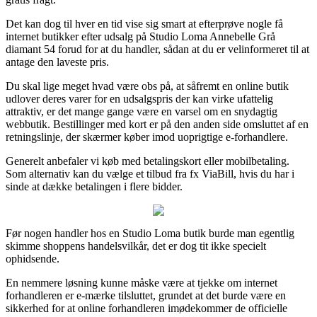
Det kan dog til hver en tid vise sig smart at efterprøve nogle få
internet butikker efter udsalg på Studio Loma Annebelle Grå
diamant 54 forud for at du handler, sådan at du er velinformeret til at
antage den laveste pris.
Du skal lige meget hvad være obs på, at såfremt en online butik
udlover deres varer for en udsalgspris der kan virke ufattelig
attraktiv, er det mange gange være en varsel om en snydagtig
webbutik. Bestillinger med kort er på den anden side omsluttet af en
retningslinje, der skærmer køber imod uoprigtige e-forhandlere.
Generelt anbefaler vi køb med betalingskort eller mobilbetaling.
Som alternativ kan du vælge et tilbud fra fx ViaBill, hvis du har i
sinde at dække betalingen i flere bidder.
Før nogen handler hos en Studio Loma butik burde man egentlig
skimme shoppens handelsvilkår, det er dog tit ikke specielt
ophidsende.
En nemmere løsning kunne måske være at tjekke om internet
forhandleren er e-mærke tilsluttet, grundet at det burde være en
sikkerhed for at online forhandleren imødekommer de officielle