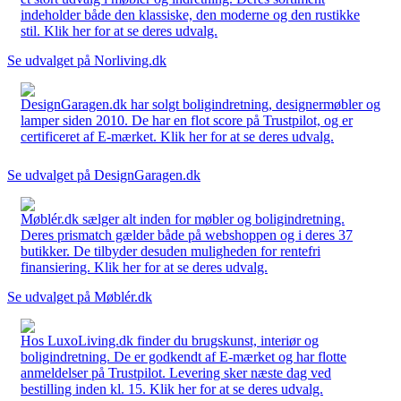
indeholder både den klassiske, den moderne og den rustikke
stil. Klik her for at se deres udvalg.
Se udvalget på Norliving.dk
DesignGaragen.dk har solgt boligindretning, designermøbler og
lamper siden 2010. De har en flot score på Trustpilot, og er
certificeret af E-mærket. Klik her for at se deres udvalg.
Se udvalget på DesignGaragen.dk
Møblér.dk sælger alt inden for møbler og boligindretning.
Deres prismatch gælder både på webshoppen og i deres 37
butikker. De tilbyder desuden muligheden for rentefri
finansiering. Klik her for at se deres udvalg.
Se udvalget på Møblér.dk
Hos LuxoLiving.dk finder du brugskunst, interiør og
boligindretning. De er godkendt af E-mærket og har flotte
anmeldelser på Trustpilot. Levering sker næste dag ved
bestilling inden kl. 15. Klik her for at se deres udvalg.