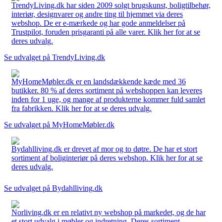
TrendyLiving.dk har siden 2009 solgt brugskunst, boligtilbehør,
interiør, designvarer og andre ting til hjemmet via deres
webshop. De er e-mærkede og har gode anmeldelser på
Trustpilot, foruden prisgaranti på alle varer. Klik her for at se
deres udvalg.
Se udvalget på TrendyLiving.dk
MyHomeMøbler.dk er en landsdækkende kæde med 36
butikker. 80 % af deres sortiment på webshoppen kan leveres
inden for 1 uge, og mange af produkterne kommer fuld samlet
fra fabrikken. Klik her for at se deres udvalg.
Se udvalget på MyHomeMøbler.dk
Bydahlliving.dk er drevet af mor og to døtre. De har et stort
sortiment af boliginteriør på deres webshop. Klik her for at se
deres udvalg.
Se udvalget på Bydahlliving.dk
Norliving.dk er en relativt ny webshop på markedet, og de har
et stort udvalg i møbler og indretning. Deres sortiment