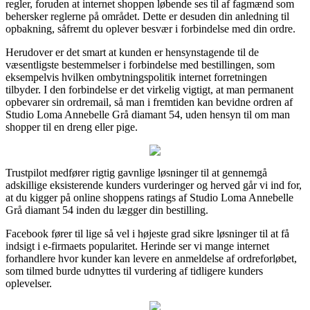
regler, foruden at internet shoppen løbende ses til af fagmænd som
behersker reglerne på området. Dette er desuden din anledning til
opbakning, såfremt du oplever besvær i forbindelse med din ordre.
Herudover er det smart at kunden er hensynstagende til de
væsentligste bestemmelser i forbindelse med bestillingen, som
eksempelvis hvilken ombytningspolitik internet forretningen
tilbyder. I den forbindelse er det virkelig vigtigt, at man permanent
opbevarer sin ordremail, så man i fremtiden kan bevidne ordren af
Studio Loma Annebelle Grå diamant 54, uden hensyn til om man
shopper til en dreng eller pige.
Trustpilot medfører rigtig gavnlige løsninger til at gennemgå
adskillige eksisterende kunders vurderinger og herved går vi ind for,
at du kigger på online shoppens ratings af Studio Loma Annebelle
Grå diamant 54 inden du lægger din bestilling.
Facebook fører til lige så vel i højeste grad sikre løsninger til at få
indsigt i e-firmaets popularitet. Herinde ser vi mange internet
forhandlere hvor kunder kan levere en anmeldelse af ordreforløbet,
som tilmed burde udnyttes til vurdering af tidligere kunders
oplevelser.