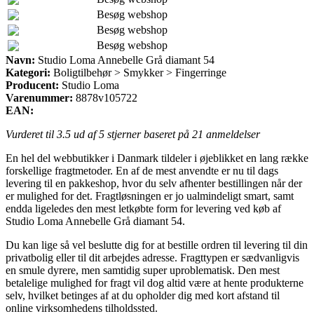
Besøg webshop
Besøg webshop
Besøg webshop
Navn:
Studio Loma Annebelle Grå diamant 54
Kategori:
Boligtilbehør > Smykker > Fingerringe
Producent:
Studio Loma
Varenummer:
8878v105722
EAN:
Vurderet til
3.5
ud af 5 stjerner baseret på
21
anmeldelser
En hel del webbutikker i Danmark tildeler i øjeblikket en lang række
forskellige fragtmetoder. En af de mest anvendte er nu til dags
levering til en pakkeshop, hvor du selv afhenter bestillingen når der
er mulighed for det. Fragtløsningen er jo ualmindeligt smart, samt
endda ligeledes den mest letkøbte form for levering ved køb af
Studio Loma Annebelle Grå diamant 54.
Du kan lige så vel beslutte dig for at bestille ordren til levering til din
privatbolig eller til dit arbejdes adresse. Fragttypen er sædvanligvis
en smule dyrere, men samtidig super uproblematisk. Den mest
betalelige mulighed for fragt vil dog altid være at hente produkterne
selv, hvilket betinges af at du opholder dig med kort afstand til
online virksomhedens tilholdssted.