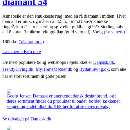
diamant 54
Annabelle er den smukkeste ring, med en rå diamant i midten. Hver
diamant er unik, og måler ca. 4,5-5,5 mm.DisseÂ smukke
ringeÂ kan fås i ren sterling sølv eller guldbelagt 925 Sterling sølv i
et 18 karat, 3 mikron tykt guldlag (guld vermeil). Vælg
(Læs mere)
1800
kr.
(Vis fragtpris)
Læs mere »
Køb nu »
De mest populære bolig-webshops i øjeblikket er
Damask.dk
,
TrendyLiving.dk
,
MyHomeMøbler.dk
og
Bydahlliving.dk
, som alle
har et stort sortiment til gode priser.
Georg Jensen Damask er anerkendt dansk designbrand, og i
deres sortiment finder du produkter til badet, bordet, køkkenet,
sengen og andet tilbehør. Klik her for at se deres udvalg.
Se udvalget på Damask.dk