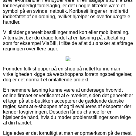
at en e-forhandler frembyder varer til en salgspris som anses
for besynderligt fordelagtig, er det i nogle tilfælde være et
symbol på en svindel netbutik. Kortbestillinger er imidlertid
indbefattet af en ordning, hvilket hjælper os overfor uægte e-
handler.
Vi tilråder generelt bestillinger med kort eller mobilbetaling.
Alternativt bør du drage fordel af en løsning på afbetaling
som for eksempel ViaBill, i tilfælde af at du ønsker at afdrage
regningen over flere uger.
Forinden folk shopper på en shop på nettet kunne man i
virkeligheden kigge på webshoppens forretningsbetingelser,
dog er det normalt et omfattende projekt.
En nemmere løsning kunne være at undersøge hvorvidt
online firmaet er verificeret af e-mærket, siden det generelt er
et tegn på at e-butikken accepterer de gældende danske
regler, samt at e-shoppen af og til evalueres af eksperter der
kender lovgivningen. Desuden får du chance for en
hjælpende hånd, hvis du møder problemstillinger som følge
af din handel.
Ligeledes er det fornuftigt at man er opmærksom på de mest