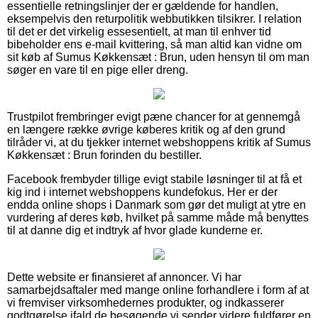
essentielle retningslinjer der er gældende for handlen,
eksempelvis den returpolitik webbutikken tilsikrer. I relation
til det er det virkelig essesentielt, at man til enhver tid
bibeholder ens e-mail kvittering, så man altid kan vidne om
sit køb af Sumus Køkkensæt : Brun, uden hensyn til om man
søger en vare til en pige eller dreng.
Trustpilot frembringer evigt pæne chancer for at gennemgå
en længere række øvrige køberes kritik og af den grund
tilråder vi, at du tjekker internet webshoppens kritik af Sumus
Køkkensæt : Brun forinden du bestiller.
Facebook frembyder tillige evigt stabile løsninger til at få et
kig ind i internet webshoppens kundefokus. Her er der
endda online shops i Danmark som gør det muligt at ytre en
vurdering af deres køb, hvilket på samme måde må benyttes
til at danne dig et indtryk af hvor glade kunderne er.
Dette website er finansieret af annoncer. Vi har
samarbejdsaftaler med mange online forhandlere i form af at
vi fremviser virksomhedernes produkter, og indkasserer
godtgørelse ifald de besøgende vi sender videre fuldfører en