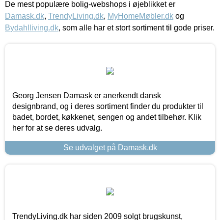
De mest populære bolig-webshops i øjeblikket er
Damask.dk
,
TrendyLiving.dk
,
MyHomeMøbler.dk
og
Bydahlliving.dk
, som alle har et stort sortiment til gode priser.
Georg Jensen Damask er anerkendt dansk
designbrand, og i deres sortiment finder du produkter til
badet, bordet, køkkenet, sengen og andet tilbehør. Klik
her for at se deres udvalg.
Se udvalget på Damask.dk
TrendyLiving.dk har siden 2009 solgt brugskunst,