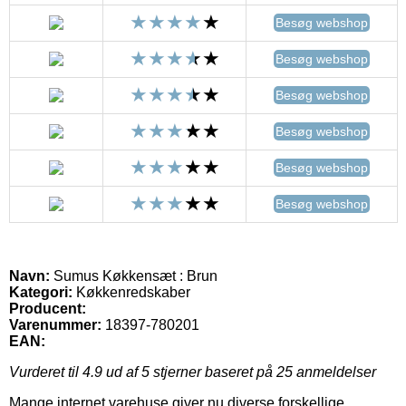
Besøg webshop
Besøg webshop
Besøg webshop
Besøg webshop
Besøg webshop
Besøg webshop
Navn:
Sumus Køkkensæt : Brun
Kategori:
Køkkenredskaber
Producent:
Varenummer:
18397-780201
EAN:
Vurderet til
4.9
ud af 5 stjerner baseret på
25
anmeldelser
Mange internet varehuse giver nu diverse forskellige