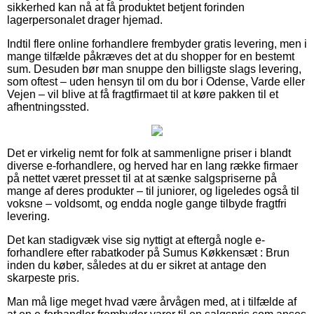
sikkerhed kan nå at få produktet betjent forinden
lagerpersonalet drager hjemad.
Indtil flere online forhandlere frembyder gratis levering, men i
mange tilfælde påkræves det at du shopper for en bestemt
sum. Desuden bør man snuppe den billigste slags levering,
som oftest – uden hensyn til om du bor i Odense, Varde eller
Vejen – vil blive at få fragtfirmaet til at køre pakken til et
afhentningssted.
Det er virkelig nemt for folk at sammenligne priser i blandt
diverse e-forhandlere, og herved har en lang række firmaer
på nettet været presset til at at sænke salgspriserne på
mange af deres produkter – til juniorer, og ligeledes også til
voksne – voldsomt, og endda nogle gange tilbyde fragtfri
levering.
Det kan stadigvæk vise sig nyttigt at eftergå nogle e-
forhandlere efter rabatkoder på Sumus Køkkensæt : Brun
inden du køber, således at du er sikret at antage den
skarpeste pris.
Man må lige meget hvad være årvågen med, at i tilfælde af