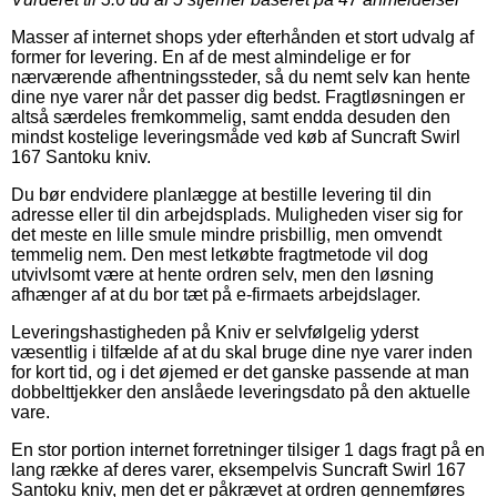
Masser af internet shops yder efterhånden et stort udvalg af
former for levering. En af de mest almindelige er for
nærværende afhentningssteder, så du nemt selv kan hente
dine nye varer når det passer dig bedst. Fragtløsningen er
altså særdeles fremkommelig, samt endda desuden den
mindst kostelige leveringsmåde ved køb af Suncraft Swirl
167 Santoku kniv.
Du bør endvidere planlægge at bestille levering til din
adresse eller til din arbejdsplads. Muligheden viser sig for
det meste en lille smule mindre prisbillig, men omvendt
temmelig nem. Den mest letkøbte fragtmetode vil dog
utvivlsomt være at hente ordren selv, men den løsning
afhænger af at du bor tæt på e-firmaets arbejdslager.
Leveringshastigheden på Kniv er selvfølgelig yderst
væsentlig i tilfælde af at du skal bruge dine nye varer inden
for kort tid, og i det øjemed er det ganske passende at man
dobbelttjekker den anslåede leveringsdato på den aktuelle
vare.
En stor portion internet forretninger tilsiger 1 dags fragt på en
lang række af deres varer, eksempelvis Suncraft Swirl 167
Santoku kniv, men det er påkrævet at ordren gennemføres