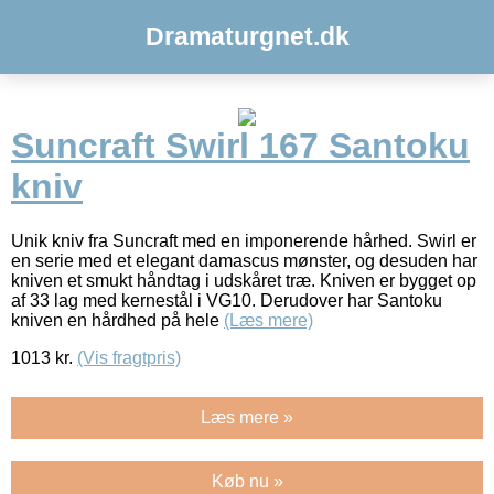
Dramaturgnet.dk
Suncraft Swirl 167 Santoku
kniv
Unik kniv fra Suncraft med en imponerende hårhed. Swirl er
en serie med et elegant damascus mønster, og desuden har
kniven et smukt håndtag i udskåret træ. Kniven er bygget op
af 33 lag med kernestål i VG10. Derudover har Santoku
kniven en hårdhed på hele
(Læs mere)
1013
kr.
(Vis fragtpris)
Læs mere »
Køb nu »