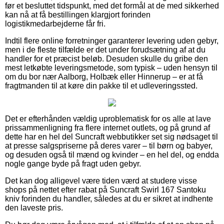
før et besluttet tidspunkt, med det formål at de med sikkerhed
kan nå at få bestillingen klargjort forinden
logistikmedarbejderne får fri.
Indtil flere online forretninger garanterer levering uden gebyr,
men i de fleste tilfælde er det under forudsætning af at du
handler for et præcist beløb. Desuden skulle du gribe den
mest letkøbte leveringsmetode, som typisk – uden hensyn til
om du bor nær Aalborg, Holbæk eller Hinnerup – er at få
fragtmanden til at køre din pakke til et udleveringssted.
Det er efterhånden vældig uproblematisk for os alle at lave
prissammenligning fra flere internet outlets, og på grund af
dette har en hel del Suncraft webbutikker set sig nødsaget til
at presse salgspriserne på deres varer – til børn og babyer,
og desuden også til mænd og kvinder – en hel del, og endda
nogle gange byde på fragt uden gebyr.
Det kan dog alligevel være tiden værd at studere visse
shops på nettet efter rabat på Suncraft Swirl 167 Santoku
kniv forinden du handler, således at du er sikret at indhente
den laveste pris.