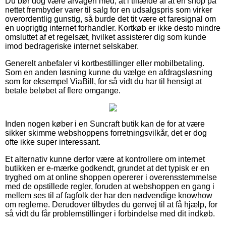
Du bør dog være årvågen med, at i tilfælde af at en shop på
nettet frembyder varer til salg for en udsalgspris som virker
overordentlig gunstig, så burde det tit være et faresignal om
en uoprigtig internet forhandler. Kortkøb er ikke desto mindre
omsluttet af et regelsæt, hvilket assisterer dig som kunde
imod bedrageriske internet selskaber.
Generelt anbefaler vi kortbestillinger eller mobilbetaling.
Som en anden løsning kunne du vælge en afdragsløsning
som for eksempel ViaBill, for så vidt du har til hensigt at
betale beløbet af flere omgange.
Inden nogen køber i en Suncraft butik kan de for at være
sikker skimme webshoppens forretningsvilkår, det er dog
ofte ikke super interessant.
Et alternativ kunne derfor være at kontrollere om internet
butikken er e-mærke godkendt, grundet at det typisk er en
tryghed om at online shoppen opererer i overensstemmelse
med de opstillede regler, foruden at webshoppen en gang i
mellem ses til af fagfolk der har den nødvendige knowhow
om reglerne. Derudover tilbydes du genvej til at få hjælp, for
så vidt du får problemstillinger i forbindelse med dit indkøb.