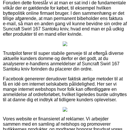
Foruden dette foreslår vi at man er sat ind i de fundamentale
vilkår der er gældende for købet, til eksempel hvilken
byttepolitik online firmaet bruger. I den sammenhæng er det
tillige afgørende, at man permanent bibeholder ens faktura
e-mail, så man en anden gang vil kunne bevidne sin ordre af
Suncraft Swirl 167 Santoku kniv, hvad end man er på udkig
efter produkter til en mand eller kvinde.
Trustpilot fører til super stabile genveje til at eftergå diverse
aktuelle kunders domme og derfor er det godt, at du
analyserer e-handlens anmeldelser af Suncraft Swirl 167
Santoku kniv forinden du placerer din ordre.
Facebook genererer derudover faktisk ærlige metoder til at
få en idé om internet selskabets pålidelighed. Her ser vi
mange internet webshops hvor folk kan offentliggøre en
anmeldelse af ordreforløbet, hvilket ligeledes burde udnyttes
til at danne dig et indtryk af tidligere kunders oplevelser.
Vores website er finansieret af reklamer. Vi arbejder
sammen med en samling af netshops og promoverer
butikkernes produkter, og modtager honorar forudsat vores