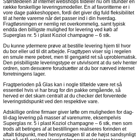
Størstedelen af internet webshops tildeler nu om stunder en
række forskellige leveringsmodeller. En af favoritterne er i
vore dage pakkeshoppen, fordi det giver dig fuld fleksibilitet
til at hente varerne når det passer ind i din hverdag.
Fragtløsningen er nemlig ret overkommelig, samt typisk
endda den billigste mulighed for levering ved køb af
Superglas nr. 5 i plast Koziol champagne – 6 stk.
Du kunne ydermere prøve at bestille levering hjem til hvor
du bor eller ud til dit arbejde. Fragttypen viser sig i regelen
en smule mere pebret, men til gengæld ret så uproblematisk.
Den prisbilligste leveringstype er utvivlsomt at du selv henter
ordren, som desværre forudsætter at du bor nærved internet
forretningens lager.
Fragtperioden på Glas kan i nogle tilfælde være ret så
essentiel hvis vi har brug for din pakke omgående, så
herved er det skam centralt at du checker det forventede
leveringstidspunkt ved den respektive vare.
Adskillige online firmaer giver løfte om muligheden for dag-
til-dag levering på masser af varenumre, eksempelvis
Superglas nr. 5 i plast Koziol champagne – 6 stk, men som
trods alt betinges af at bestillingen realiseres forinden et
aftalt tidspunkt, med hensynstagen til at de højst sandsynligt