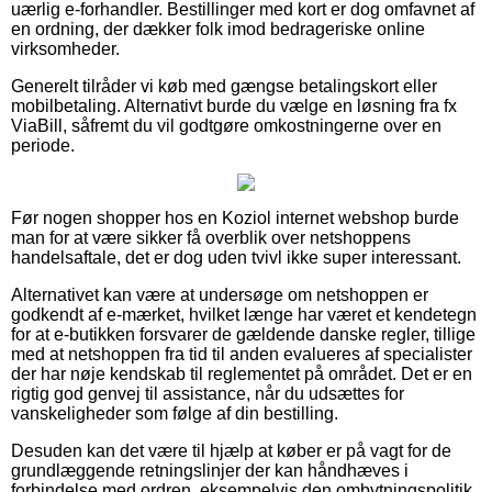
uærlig e-forhandler. Bestillinger med kort er dog omfavnet af
en ordning, der dækker folk imod bedrageriske online
virksomheder.
Generelt tilråder vi køb med gængse betalingskort eller
mobilbetaling. Alternativt burde du vælge en løsning fra fx
ViaBill, såfremt du vil godtgøre omkostningerne over en
periode.
Før nogen shopper hos en Koziol internet webshop burde
man for at være sikker få overblik over netshoppens
handelsaftale, det er dog uden tvivl ikke super interessant.
Alternativet kan være at undersøge om netshoppen er
godkendt af e-mærket, hvilket længe har været et kendetegn
for at e-butikken forsvarer de gældende danske regler, tillige
med at netshoppen fra tid til anden evalueres af specialister
der har nøje kendskab til reglementet på området. Det er en
rigtig god genvej til assistance, når du udsættes for
vanskeligheder som følge af din bestilling.
Desuden kan det være til hjælp at køber er på vagt for de
grundlæggende retningslinjer der kan håndhæves i
forbindelse med ordren, eksempelvis den ombytningspolitik