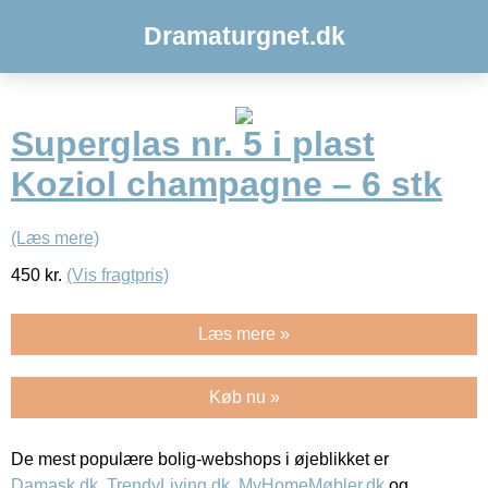
Dramaturgnet.dk
Superglas nr. 5 i plast
Koziol champagne – 6 stk
(Læs mere)
450
kr.
(Vis fragtpris)
Læs mere »
Køb nu »
De mest populære bolig-webshops i øjeblikket er
Damask.dk
,
TrendyLiving.dk
,
MyHomeMøbler.dk
og