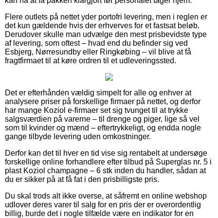
kan nå at få pakken klargjort før personalet tager hjem.
Flere outlets på nettet yder portofri levering, men i reglen er
det kun gældende hvis der erhverves for et fastsat beløb.
Derudover skulle man udvælge den mest prisbevidste type
af levering, som oftest – hvad end du befinder sig ved
Esbjerg, Nørresundby eller Ringkøbing – vil blive at få
fragtfirmaet til at køre ordren til et udleveringssted.
Det er efterhånden vældig simpelt for alle og enhver at
analysere priser på forskellige firmaer på nettet, og derfor
har mange Koziol e-firmaer set sig tvunget til at trykke
salgsværdien på varerne – til drenge og piger, lige så vel
som til kvinder og mænd – eftertrykkeligt, og endda nogle
gange tilbyde levering uden omkostninger.
Derfor kan det til hver en tid vise sig rentabelt at undersøge
forskellige online forhandlere efter tilbud på Superglas nr. 5 i
plast Koziol champagne – 6 stk inden du handler, sådan at
du er sikker på at få fat i den prisbilligste pris.
Du skal trods alt ikke overse, at såfremt en online webshop
udlover deres varer til salg for en pris der er overordentlig
billig, burde det i nogle tilfælde være en indikator for en