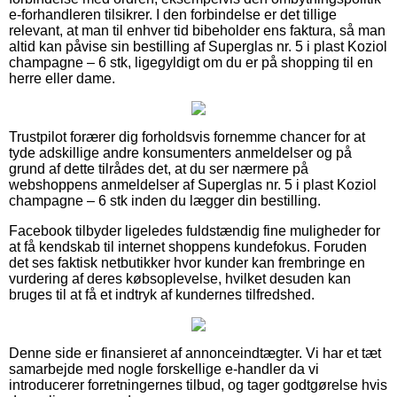
e-forhandleren tilsikrer. I den forbindelse er det tillige
relevant, at man til enhver tid bibeholder ens faktura, så man
altid kan påvise sin bestilling af Superglas nr. 5 i plast Koziol
champagne – 6 stk, ligegyldigt om du er på shopping til en
herre eller dame.
Trustpilot forærer dig forholdsvis fornemme chancer for at
tyde adskillige andre konsumenters anmeldelser og på
grund af dette tilrådes det, at du ser nærmere på
webshoppens anmeldelser af Superglas nr. 5 i plast Koziol
champagne – 6 stk inden du lægger din bestilling.
Facebook tilbyder ligeledes fuldstændig fine muligheder for
at få kendskab til internet shoppens kundefokus. Foruden
det ses faktisk netbutikker hvor kunder kan frembringe en
vurdering af deres købsoplevelse, hvilket desuden kan
bruges til at få et indtryk af kundernes tilfredshed.
Denne side er finansieret af annonceindtægter. Vi har et tæt
samarbejde med nogle forskellige e-handler da vi
introducerer forretningernes tilbud, og tager godtgørelse hvis