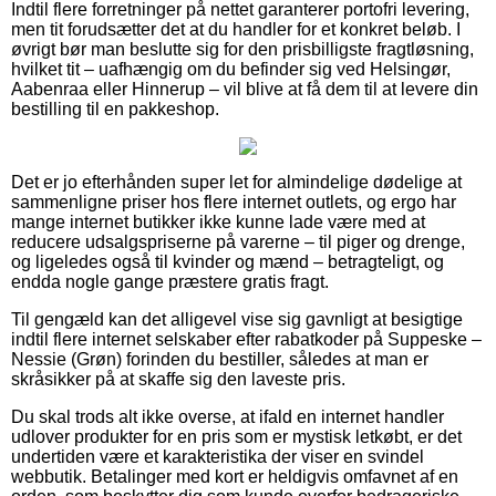
Indtil flere forretninger på nettet garanterer portofri levering,
men tit forudsætter det at du handler for et konkret beløb. I
øvrigt bør man beslutte sig for den prisbilligste fragtløsning,
hvilket tit – uafhængig om du befinder sig ved Helsingør,
Aabenraa eller Hinnerup – vil blive at få dem til at levere din
bestilling til en pakkeshop.
Det er jo efterhånden super let for almindelige dødelige at
sammenligne priser hos flere internet outlets, og ergo har
mange internet butikker ikke kunne lade være med at
reducere udsalgspriserne på varerne – til piger og drenge,
og ligeledes også til kvinder og mænd – betragteligt, og
endda nogle gange præstere gratis fragt.
Til gengæld kan det alligevel vise sig gavnligt at besigtige
indtil flere internet selskaber efter rabatkoder på Suppeske –
Nessie (Grøn) forinden du bestiller, således at man er
skråsikker på at skaffe sig den laveste pris.
Du skal trods alt ikke overse, at ifald en internet handler
udlover produkter for en pris som er mystisk letkøbt, er det
undertiden være et karakteristika der viser en svindel
webbutik. Betalinger med kort er heldigvis omfavnet af en