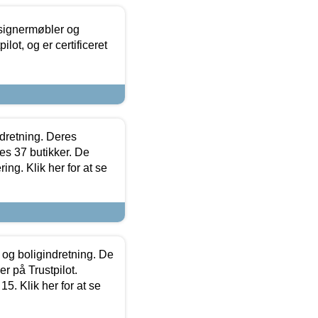
esignermøbler og
lot, og er certificeret
ndretning. Deres
s 37 butikker. De
ing. Klik her for at se
 og boligindretning. De
r på Trustpilot.
5. Klik her for at se