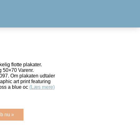
elig flotte plakater.
g 50×70 Varenr.
7. Om plakaten udtaler
aphic art print featuring
ross a blue oc
(Læs mere)
b nu »