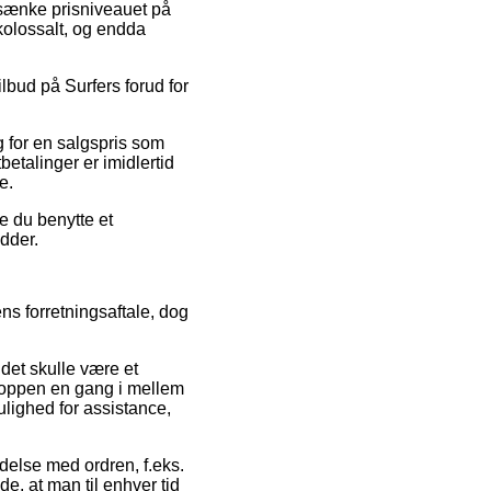
t sænke prisniveauet på
kolossalt, og endda
ilbud på Surfers forud for
g for en salgspris som
etalinger er imidlertid
e.
e du benytte et
idder.
ns forretningsaftale, dog
det skulle være et
shoppen en gang i mellem
ulighed for assistance,
delse med ordren, f.eks.
de, at man til enhver tid