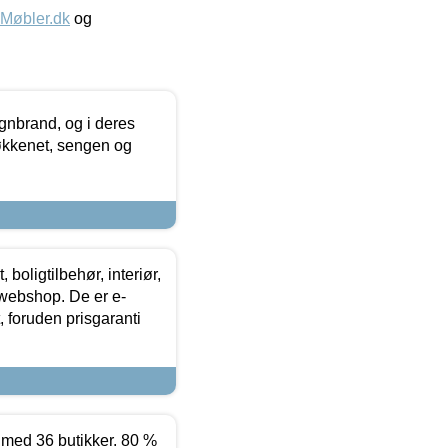
øbler.dk
og
nbrand, og i deres
køkkenet, sengen og
boligtilbehør, interiør,
 webshop. De er e-
 foruden prisgaranti
ed 36 butikker. 80 %