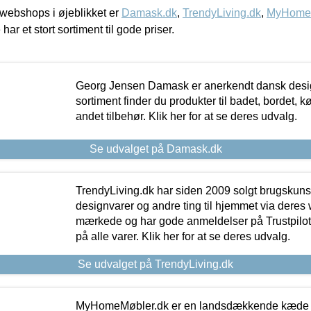
webshops i øjeblikket er
Damask.dk
,
TrendyLiving.dk
,
MyHomeM
 har et stort sortiment til gode priser.
Georg Jensen Damask er anerkendt dansk desig
sortiment finder du produkter til badet, bordet, 
andet tilbehør. Klik her for at se deres udvalg.
Se udvalget på Damask.dk
TrendyLiving.dk har siden 2009 solgt brugskunst, 
designvarer og andre ting til hjemmet via deres
mærkede og har gode anmeldelser på Trustpilot,
på alle varer. Klik her for at se deres udvalg.
Se udvalget på TrendyLiving.dk
MyHomeMøbler.dk er en landsdækkende kæde m