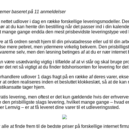
jerner baseret på
11
anmeldelser
 nettet udlover i dag en række forskellige leveringsmodeller. De
r at du kan hente din bestilling når det passer ind i din kalend
amt mange gange endda den mest prisbevidste leveringstype ved 
 at få ordren sendt hjem til din privatadresse eller ud til din ar
e mere pebret, men ydermere virkelig bekvem. Den prisbilligste 
varerne selv, men den løsning betinges af at du er nær internet
n være usædvanlig vigtig i tilfælde af at vi står og skal bruge pr
r det ret så vigtigt at du finder tidshorisonten for levering for 
forhandlere udlover 1 dags fragt på en række af deres varer, ek
at orden realiseres inden et besluttet klokkeslæt, så at de kan 
istikansatte tager hjem.
ratis levering, men oftest er det kun gældende hvis der erhverve
e den prisbilligste slags levering, hvilket mange gange – hvad e
r Lemvig – er at få leveret dine varer til et udleveringssted.
r alle at finde frem til de bedste priser på forskellige internet fi