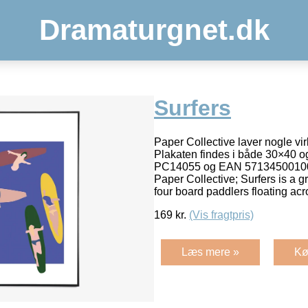
Dramaturgnet.dk
Surfers
Paper Collective laver nogle virk
Plakaten findes i både 30×40 o
PC14055 og EAN 571345001009
Paper Collective; Surfers is a gr
four board paddlers floating ac
169
kr.
(Vis fragtpris)
Læs mere »
Kø