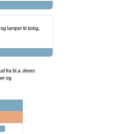
g lamper til bolig,
 fra bl.a. deres
mer og