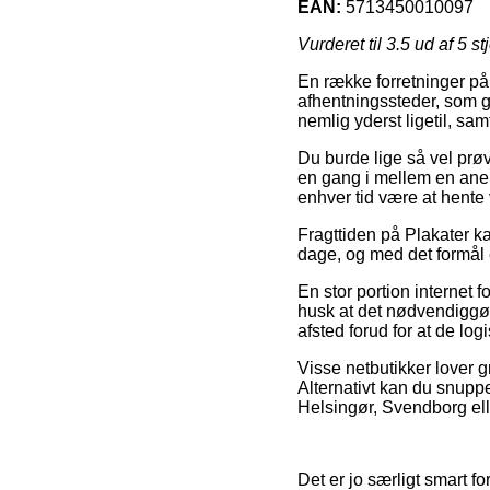
EAN:
5713450010097
Vurderet til
3.5
ud af 5 st
En række forretninger på
afhentningssteder, som gø
nemlig yderst ligetil, s
Du burde lige så vel prøve
en gang i mellem en anels
enhver tid være at hente 
Fragttiden på Plakater ka
dage, og med det formål e
En stor portion internet 
husk at det nødvendiggør 
afsted forud for at de log
Visse netbutikker lover g
Alternativt kan du snupp
Helsingør, Svendborg elle
Det er jo særligt smart fo