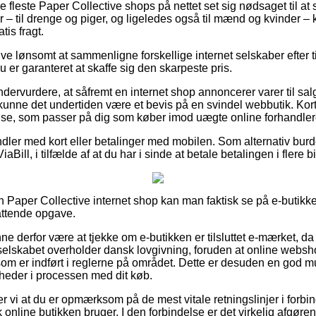
de fleste Paper Collective shops på nettet set sig nødsaget til a
 – til drenge og piger, og ligeledes også til mænd og kvinder – 
is fragt.
ive lønsomt at sammenligne forskellige internet selskaber efter t
du er garanteret at skaffe sig den skarpeste pris.
dervurdere, at såfremt en internet shop annoncerer varer til sal
 kunne det undertiden være et bevis på en svindel webbutik. Kortb
lse, som passer på dig som køber imod uægte online forhandler
ndler med kort eller betalinger med mobilen. Som alternativ burd
aBill, i tilfælde af at du har i sinde at betale betalingen i flere b
n Paper Collective internet shop kan man faktisk se på e-butikke
fattende opgave.
 derfor være at tjekke om e-butikken er tilsluttet e-mærket, da 
 selskabet overholder dansk lovgivning, foruden at online web
r som er indført i reglerne på området. Dette er desuden en god m
heder i processen med dit køb.
vi at du er opmærksom på de mest vitale retningslinjer i forbin
 online butikken bruger. I den forbindelse er det virkelig afgøren