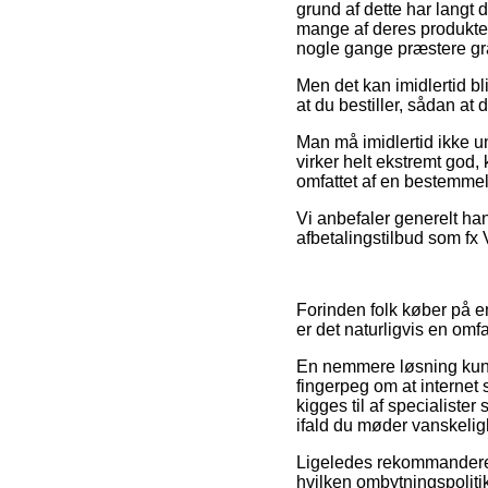
grund af dette har langt 
mange af deres produkter
nogle gange præstere grat
Men det kan imidlertid bl
at du bestiller, sådan at 
Man må imidlertid ikke un
virker helt ekstremt god,
omfattet af en bestemme
Vi anbefaler generelt ha
afbetalingstilbud som fx Vi
Forinden folk køber på e
er det naturligvis en om
En nemmere løsning kunne
fingerpeg om at internet
kigges til af specialiste
ifald du møder vanskelig
Ligeledes rekommanderer 
hvilken ombytningspolitik