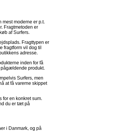
n mest moderne er p.t.
er. Fragtmetoden er
køb af Surfers.
bejdsplads. Fragttypen er
fragtform vil dog til
 butikkens adresse.
odukterne inden for få
det pågældende produkt.
sempelvis Surfers, men
nå at få varerne skippet
s for en konkret sum.
nd du er tæt på
rmaer i Danmark, og på