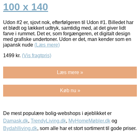
100 x 140
Udon #2 er, sjovt nok, efterfølgeren til Udon #1. Billedet har
et blødt og lækkert udtryk, samtidig med, at det giver lidt
farve i rummet. Det er, som forgængeren, et digitalt design
med grafiske undertoner. Udon er det, man kender som en
japansk nude
(Læs mere)
1499
kr.
(Vis fragtpris)
Læs mere »
Køb nu »
De mest populære bolig-webshops i øjeblikket er
Damask.dk
,
TrendyLiving.dk
,
MyHomeMøbler.dk
og
Bydahlliving.dk
, som alle har et stort sortiment til gode priser.