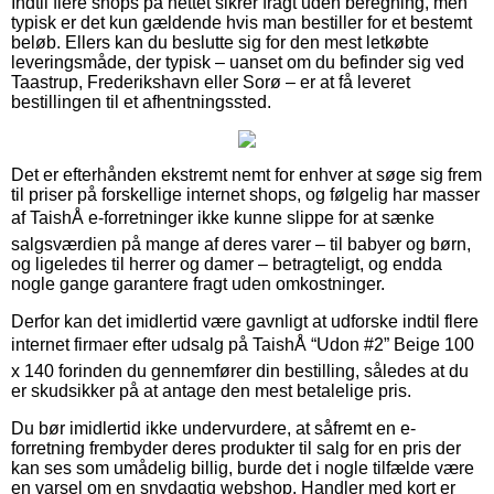
Indtil flere shops på nettet sikrer fragt uden beregning, men
typisk er det kun gældende hvis man bestiller for et bestemt
beløb. Ellers kan du beslutte sig for den mest letkøbte
leveringsmåde, der typisk – uanset om du befinder sig ved
Taastrup, Frederikshavn eller Sorø – er at få leveret
bestillingen til et afhentningssted.
Det er efterhånden ekstremt nemt for enhver at søge sig frem
til priser på forskellige internet shops, og følgelig har masser
af TaishÅ e-forretninger ikke kunne slippe for at sænke
salgsværdien på mange af deres varer – til babyer og børn,
og ligeledes til herrer og damer – betragteligt, og endda
nogle gange garantere fragt uden omkostninger.
Derfor kan det imidlertid være gavnligt at udforske indtil flere
internet firmaer efter udsalg på TaishÅ “Udon #2” Beige 100
x 140 forinden du gennemfører din bestilling, således at du
er skudsikker på at antage den mest betalelige pris.
Du bør imidlertid ikke undervurdere, at såfremt en e-
forretning frembyder deres produkter til salg for en pris der
kan ses som umådelig billig, burde det i nogle tilfælde være
en varsel om en snydagtig webshop. Handler med kort er