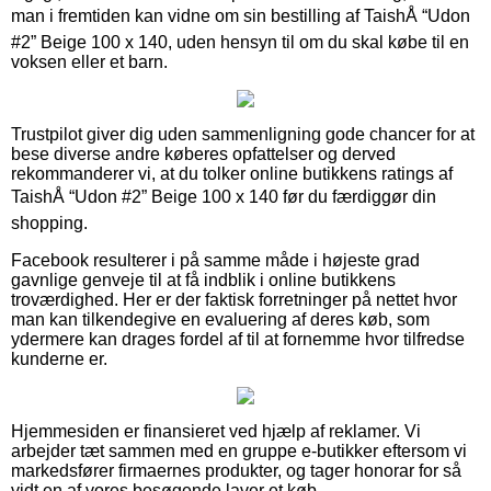
man i fremtiden kan vidne om sin bestilling af TaishÅ “Udon
#2” Beige 100 x 140, uden hensyn til om du skal købe til en
voksen eller et barn.
Trustpilot giver dig uden sammenligning gode chancer for at
bese diverse andre køberes opfattelser og derved
rekommanderer vi, at du tolker online butikkens ratings af
TaishÅ “Udon #2” Beige 100 x 140 før du færdiggør din
shopping.
Facebook resulterer i på samme måde i højeste grad
gavnlige genveje til at få indblik i online butikkens
troværdighed. Her er der faktisk forretninger på nettet hvor
man kan tilkendegive en evaluering af deres køb, som
ydermere kan drages fordel af til at fornemme hvor tilfredse
kunderne er.
Hjemmesiden er finansieret ved hjælp af reklamer. Vi
arbejder tæt sammen med en gruppe e-butikker eftersom vi
markedsfører firmaernes produkter, og tager honorar for så
vidt en af vores besøgende laver et køb.