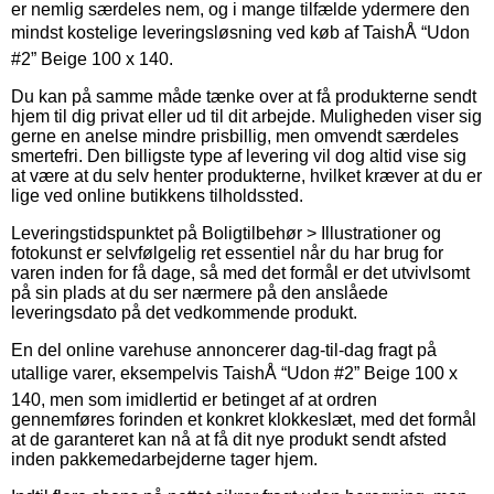
er nemlig særdeles nem, og i mange tilfælde ydermere den
mindst kostelige leveringsløsning ved køb af TaishÅ “Udon
#2” Beige 100 x 140.
Du kan på samme måde tænke over at få produkterne sendt
hjem til dig privat eller ud til dit arbejde. Muligheden viser sig
gerne en anelse mindre prisbillig, men omvendt særdeles
smertefri. Den billigste type af levering vil dog altid vise sig
at være at du selv henter produkterne, hvilket kræver at du er
lige ved online butikkens tilholdssted.
Leveringstidspunktet på Boligtilbehør > Illustrationer og
fotokunst er selvfølgelig ret essentiel når du har brug for
varen inden for få dage, så med det formål er det utvivlsomt
på sin plads at du ser nærmere på den anslåede
leveringsdato på det vedkommende produkt.
En del online varehuse annoncerer dag-til-dag fragt på
utallige varer, eksempelvis TaishÅ “Udon #2” Beige 100 x
140, men som imidlertid er betinget af at ordren
gennemføres forinden et konkret klokkeslæt, med det formål
at de garanteret kan nå at få dit nye produkt sendt afsted
inden pakkemedarbejderne tager hjem.