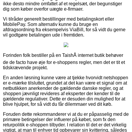
ikke desto mindre omfattet af et regelsæt, der begunstiger
dig som køber overfor uægte e-firmaer.
Vi tilråder generelt bestillinger med betalingskort eller
MobilePay. Som alternativ kunne du bruge en
afdragsordning fra eksempelvis ViaBill, for så vidt du gerne
vil godtgøre betalingen ude i fremtiden.
Forinden folk bestiller på en TaishÅ internet butik behøver
de de facto have øje for e-shoppens regler, men det er tit et
tidskrævende projekt.
En anden løsning kunne være at tjekke hvorvidt netshoppen
er e-mærke tilsluttet, grundet at det kan være et signal om at
netbutikken anerkender de gældende danske regler, og at
shoppen jævnligt revideres af eksperter der kender til de
gældende regulativer. Dette er desuden din mulighed for at
blive hjulpet, for så vidt du får dilemmaer ved dit køb.
Foruden dette rekommanderer vi at du er påpasselig med de
primære betingelser der influerer på købet, som fx den
returpolitik e-shoppen tilbyder. I relation til det er det virkelig
vigtigt, at man til enhver tid opbevarer sin kvittering, således