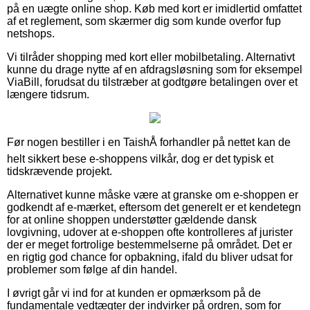
på en uægte online shop. Køb med kort er imidlertid omfattet
af et reglement, som skærmer dig som kunde overfor fup
netshops.
Vi tilråder shopping med kort eller mobilbetaling. Alternativt
kunne du drage nytte af en afdragsløsning som for eksempel
ViaBill, forudsat du tilstræber at godtgøre betalingen over et
længere tidsrum.
Før nogen bestiller i en TaishÅ forhandler på nettet kan de
helt sikkert bese e-shoppens vilkår, dog er det typisk et
tidskrævende projekt.
Alternativet kunne måske være at granske om e-shoppen er
godkendt af e-mærket, eftersom det generelt er et kendetegn
for at online shoppen understøtter gældende dansk
lovgivning, udover at e-shoppen ofte kontrolleres af jurister
der er meget fortrolige bestemmelserne på området. Det er
en rigtig god chance for opbakning, ifald du bliver udsat for
problemer som følge af din handel.
I øvrigt går vi ind for at kunden er opmærksom på de
fundamentale vedtægter der indvirker på ordren, som for