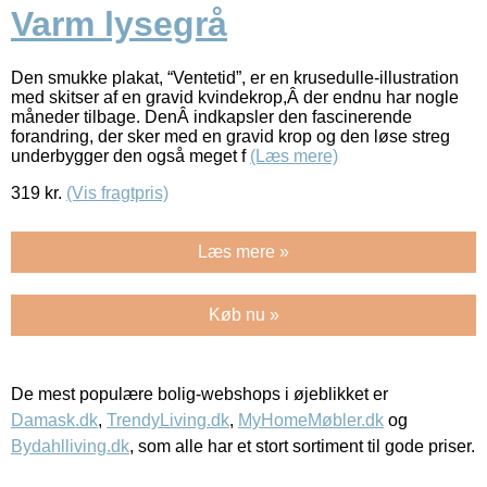
Varm lysegrå
Den smukke plakat, “Ventetid”, er en krusedulle-illustration
med skitser af en gravid kvindekrop,Â der endnu har nogle
måneder tilbage. DenÂ indkapsler den fascinerende
forandring, der sker med en gravid krop og den løse streg
underbygger den også meget f
(Læs mere)
319
kr.
(Vis fragtpris)
Læs mere »
Køb nu »
De mest populære bolig-webshops i øjeblikket er
Damask.dk
,
TrendyLiving.dk
,
MyHomeMøbler.dk
og
Bydahlliving.dk
, som alle har et stort sortiment til gode priser.