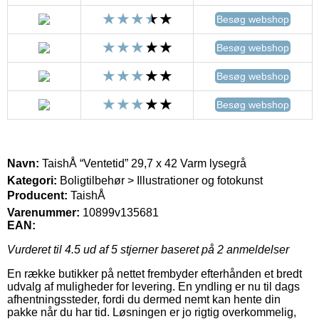
Besøg webshop
Besøg webshop
Besøg webshop
Besøg webshop
Navn:
TaishÅ “Ventetid” 29,7 x 42 Varm lysegrå
Kategori:
Boligtilbehør > Illustrationer og fotokunst
Producent:
TaishÅ
Varenummer:
10899v135681
EAN:
Vurderet til
4.5
ud af 5 stjerner baseret på
2
anmeldelser
En række butikker på nettet frembyder efterhånden et bredt
udvalg af muligheder for levering. En yndling er nu til dags
afhentningssteder, fordi du dermed nemt kan hente din
pakke når du har tid. Løsningen er jo rigtig overkommelig,