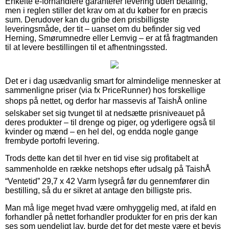
Enkelte e-forhandlere garanterer levering uden betaling,
men i reglen stiller det krav om at du køber for en præcis
sum. Derudover kan du gribe den prisbilligste
leveringsmåde, der tit – uanset om du befinder sig ved
Herning, Smørumnedre eller Lemvig – er at få fragtmanden
til at levere bestillingen til et afhentningssted.
Det er i dag usædvanlig smart for almindelige mennesker at
sammenligne priser (via fx PriceRunner) hos forskellige
shops på nettet, og derfor har massevis af TaishÅ online
selskaber set sig tvunget til at nedsætte prisniveauet på
deres produkter – til drenge og piger, og yderligere også til
kvinder og mænd – en hel del, og endda nogle gange
frembyde portofri levering.
Trods dette kan det til hver en tid vise sig profitabelt at
sammenholde en række netshops efter udsalg på TaishÅ
“Ventetid” 29,7 x 42 Varm lysegrå før du gennemfører din
bestilling, så du er sikret at antage den billigste pris.
Man må lige meget hvad være omhyggelig med, at ifald en
forhandler på nettet forhandler produkter for en pris der kan
ses som uendeligt lav, burde det for det meste være et bevis