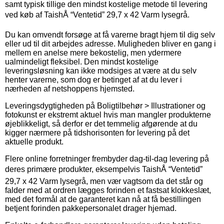
samt typisk tillige den mindst kostelige metode til levering
ved køb af TaishÅ “Ventetid” 29,7 x 42 Varm lysegrå.
Du kan omvendt forsøge at få varerne bragt hjem til dig selv
eller ud til dit arbejdes adresse. Muligheden bliver en gang i
mellem en anelse mere bekostelig, men ydermere
ualmindeligt fleksibel. Den mindst kostelige
leveringsløsning kan ikke modsiges at være at du selv
henter varerne, som dog er betinget af at du lever i
nærheden af netshoppens hjemsted.
Leveringsdygtigheden på Boligtilbehør > Illustrationer og
fotokunst er ekstremt aktuel hvis man mangler produkterne
øjeblikkeligt, så derfor er det temmelig afgørende at du
kigger nærmere på tidshorisonten for levering på det
aktuelle produkt.
Flere online forretninger frembyder dag-til-dag levering på
deres primære produkter, eksempelvis TaishÅ “Ventetid”
29,7 x 42 Varm lysegrå, men vær vagtsom da det står og
falder med at ordren lægges forinden et fastsat klokkeslæt,
med det formål at de garanteret kan nå at få bestillingen
betjent forinden pakkepersonalet drager hjemad.