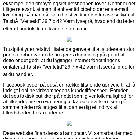
eksempel den ombytningsret netshoppen lover. Derfor er det
tillige relevant, at man til enhver tid bibeholder ens e-mail
kvittering, så man når som helst vil kunne eftervise sit køb af
TaishÅ “Ventetid” 29,7 x 42 Varm lysegrå, hvad end du leder
efter et produkt til en kvinde eller mand.
Trustpilot yder relativt tiltalende genveje til at studere en stor
portion forhenværende brugeres domme og på grund af
dette er det godt, at du iagttager internet forretningens
omtaler af TaishÅ “Ventetid” 29,7 x 42 Varm lysegrå forud for
at du handler.
Facebook byder på også en række tiltalende genveje til at få
indsigt i online virksomhedens kundetilfredshed. Foruden
det ses faktisk butikker på nettet som giver folk mulighed for
at tilkendegive en evaluering af købsoplevelsen, som på
samme måde må bruges til at danne dig et indtryk af
tilfredsheden hos kunderne.
Dette website finansieres af annoncer. Vi samarbejder med
diverse e-shops hvor vi promoverer virksomhedernes