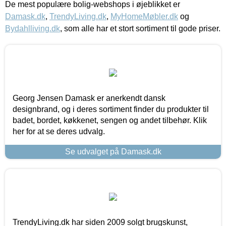
De mest populære bolig-webshops i øjeblikket er
Damask.dk
,
TrendyLiving.dk
,
MyHomeMøbler.dk
og
Bydahlliving.dk
, som alle har et stort sortiment til gode priser.
Georg Jensen Damask er anerkendt dansk
designbrand, og i deres sortiment finder du produkter til
badet, bordet, køkkenet, sengen og andet tilbehør. Klik
her for at se deres udvalg.
Se udvalget på Damask.dk
TrendyLiving.dk har siden 2009 solgt brugskunst,