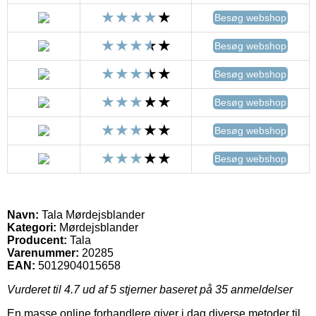
Besøg webshop
Besøg webshop
Besøg webshop
Besøg webshop
Besøg webshop
Besøg webshop
Navn:
Tala Mørdejsblander
Kategori:
Mørdejsblander
Producent:
Tala
Varenummer:
20285
EAN:
5012904015658
Vurderet til
4.7
ud af 5 stjerner baseret på
35
anmeldelser
En masse online forhandlere giver i dag diverse metoder til