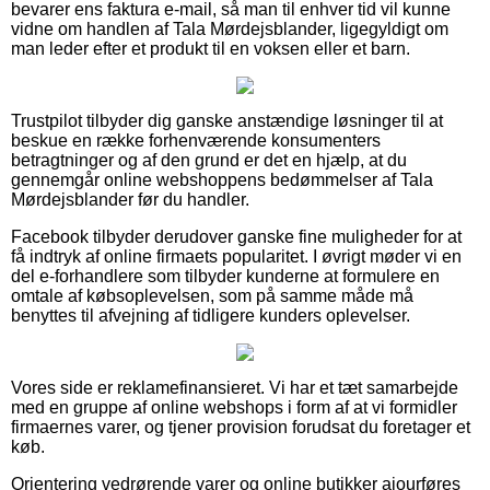
bevarer ens faktura e-mail, så man til enhver tid vil kunne
vidne om handlen af Tala Mørdejsblander, ligegyldigt om
man leder efter et produkt til en voksen eller et barn.
Trustpilot tilbyder dig ganske anstændige løsninger til at
beskue en række forhenværende konsumenters
betragtninger og af den grund er det en hjælp, at du
gennemgår online webshoppens bedømmelser af Tala
Mørdejsblander før du handler.
Facebook tilbyder derudover ganske fine muligheder for at
få indtryk af online firmaets popularitet. I øvrigt møder vi en
del e-forhandlere som tilbyder kunderne at formulere en
omtale af købsoplevelsen, som på samme måde må
benyttes til afvejning af tidligere kunders oplevelser.
Vores side er reklamefinansieret. Vi har et tæt samarbejde
med en gruppe af online webshops i form af at vi formidler
firmaernes varer, og tjener provision forudsat du foretager et
køb.
Orientering vedrørende varer og online butikker ajourføres