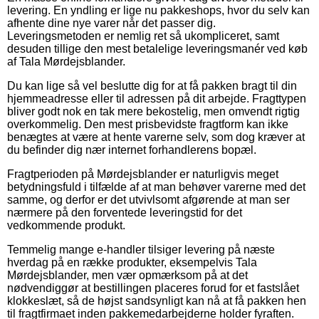
levering. En yndling er lige nu pakkeshops, hvor du selv kan
afhente dine nye varer når det passer dig.
Leveringsmetoden er nemlig ret så ukompliceret, samt
desuden tillige den mest betalelige leveringsmanér ved køb
af Tala Mørdejsblander.
Du kan lige så vel beslutte dig for at få pakken bragt til din
hjemmeadresse eller til adressen på dit arbejde. Fragttypen
bliver godt nok en tak mere bekostelig, men omvendt rigtig
overkommelig. Den mest prisbevidste fragtform kan ikke
benægtes at være at hente varerne selv, som dog kræver at
du befinder dig nær internet forhandlerens bopæl.
Fragtperioden på Mørdejsblander er naturligvis meget
betydningsfuld i tilfælde af at man behøver varerne med det
samme, og derfor er det utvivlsomt afgørende at man ser
nærmere på den forventede leveringstid for det
vedkommende produkt.
Temmelig mange e-handler tilsiger levering på næste
hverdag på en række produkter, eksempelvis Tala
Mørdejsblander, men vær opmærksom på at det
nødvendiggør at bestillingen placeres forud for et fastslået
klokkeslæt, så de højst sandsynligt kan nå at få pakken hen
til fragtfirmaet inden pakkemedarbejderne holder fyraften.