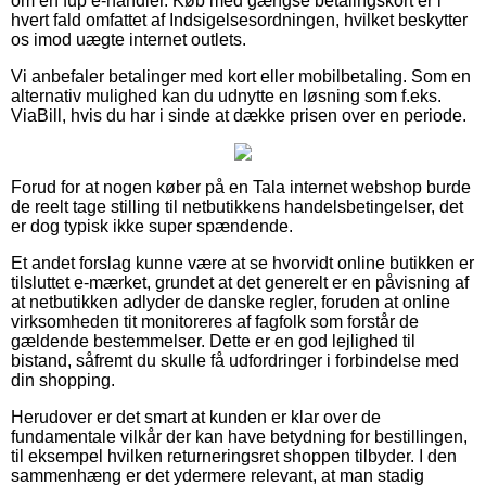
om en fup e-handler. Køb med gængse betalingskort er i
hvert fald omfattet af Indsigelsesordningen, hvilket beskytter
os imod uægte internet outlets.
Vi anbefaler betalinger med kort eller mobilbetaling. Som en
alternativ mulighed kan du udnytte en løsning som f.eks.
ViaBill, hvis du har i sinde at dække prisen over en periode.
Forud for at nogen køber på en Tala internet webshop burde
de reelt tage stilling til netbutikkens handelsbetingelser, det
er dog typisk ikke super spændende.
Et andet forslag kunne være at se hvorvidt online butikken er
tilsluttet e-mærket, grundet at det generelt er en påvisning af
at netbutikken adlyder de danske regler, foruden at online
virksomheden tit monitoreres af fagfolk som forstår de
gældende bestemmelser. Dette er en god lejlighed til
bistand, såfremt du skulle få udfordringer i forbindelse med
din shopping.
Herudover er det smart at kunden er klar over de
fundamentale vilkår der kan have betydning for bestillingen,
til eksempel hvilken returneringsret shoppen tilbyder. I den
sammenhæng er det ydermere relevant, at man stadig