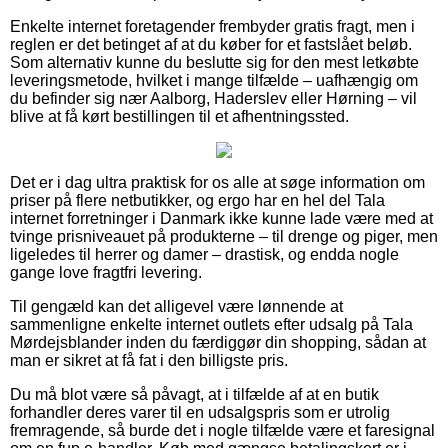
Enkelte internet foretagender frembyder gratis fragt, men i
reglen er det betinget af at du køber for et fastslået beløb.
Som alternativ kunne du beslutte sig for den mest letkøbte
leveringsmetode, hvilket i mange tilfælde – uafhængig om
du befinder sig nær Aalborg, Haderslev eller Hørning – vil
blive at få kørt bestillingen til et afhentningssted.
Det er i dag ultra praktisk for os alle at søge information om
priser på flere netbutikker, og ergo har en hel del Tala
internet forretninger i Danmark ikke kunne lade være med at
tvinge prisniveauet på produkterne – til drenge og piger, men
ligeledes til herrer og damer – drastisk, og endda nogle
gange love fragtfri levering.
Til gengæld kan det alligevel være lønnende at
sammenligne enkelte internet outlets efter udsalg på Tala
Mørdejsblander inden du færdiggør din shopping, sådan at
man er sikret at få fat i den billigste pris.
Du må blot være så påvagt, at i tilfælde af at en butik
forhandler deres varer til en udsalgspris som er utrolig
fremragende, så burde det i nogle tilfælde være et faresignal