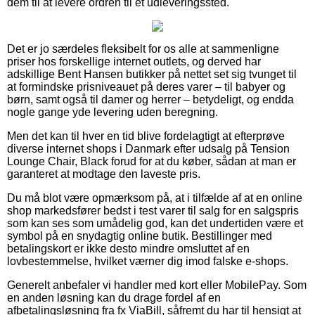
dem til at levere ordren til et udleveringssted.
Det er jo særdeles fleksibelt for os alle at sammenligne
priser hos forskellige internet outlets, og derved har
adskillige Bent Hansen butikker på nettet set sig tvunget til
at formindske prisniveauet på deres varer – til babyer og
børn, samt også til damer og herrer – betydeligt, og endda
nogle gange yde levering uden beregning.
Men det kan til hver en tid blive fordelagtigt at efterprøve
diverse internet shops i Danmark efter udsalg på Tension
Lounge Chair, Black forud for at du køber, sådan at man er
garanteret at modtage den laveste pris.
Du må blot være opmærksom på, at i tilfælde af at en online
shop markedsfører bedst i test varer til salg for en salgspris
som kan ses som umådelig god, kan det undertiden være et
symbol på en snydagtig online butik. Bestillinger med
betalingskort er ikke desto mindre omsluttet af en
lovbestemmelse, hvilket værner dig imod falske e-shops.
Generelt anbefaler vi handler med kort eller MobilePay. Som
en anden løsning kan du drage fordel af en
afbetalingsløsning fra fx ViaBill, såfremt du har til hensigt at