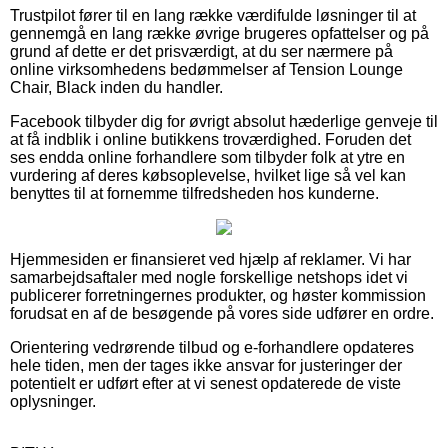
Trustpilot fører til en lang række værdifulde løsninger til at
gennemgå en lang række øvrige brugeres opfattelser og på
grund af dette er det prisværdigt, at du ser nærmere på
online virksomhedens bedømmelser af Tension Lounge
Chair, Black inden du handler.
Facebook tilbyder dig for øvrigt absolut hæderlige genveje til
at få indblik i online butikkens troværdighed. Foruden det
ses endda online forhandlere som tilbyder folk at ytre en
vurdering af deres købsoplevelse, hvilket lige så vel kan
benyttes til at fornemme tilfredsheden hos kunderne.
Hjemmesiden er finansieret ved hjælp af reklamer. Vi har
samarbejdsaftaler med nogle forskellige netshops idet vi
publicerer forretningernes produkter, og høster kommission
forudsat en af de besøgende på vores side udfører en ordre.
Orientering vedrørende tilbud og e-forhandlere opdateres
hele tiden, men der tages ikke ansvar for justeringer der
potentielt er udført efter at vi senest opdaterede de viste
oplysninger.