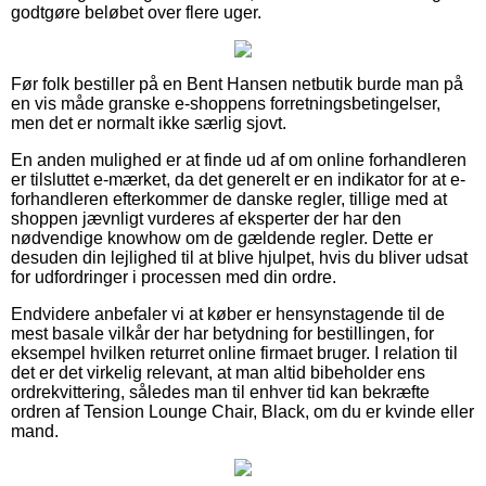
godtgøre beløbet over flere uger.
Før folk bestiller på en Bent Hansen netbutik burde man på
en vis måde granske e-shoppens forretningsbetingelser,
men det er normalt ikke særlig sjovt.
En anden mulighed er at finde ud af om online forhandleren
er tilsluttet e-mærket, da det generelt er en indikator for at e-
forhandleren efterkommer de danske regler, tillige med at
shoppen jævnligt vurderes af eksperter der har den
nødvendige knowhow om de gældende regler. Dette er
desuden din lejlighed til at blive hjulpet, hvis du bliver udsat
for udfordringer i processen med din ordre.
Endvidere anbefaler vi at køber er hensynstagende til de
mest basale vilkår der har betydning for bestillingen, for
eksempel hvilken returret online firmaet bruger. I relation til
det er det virkelig relevant, at man altid bibeholder ens
ordrekvittering, således man til enhver tid kan bekræfte
ordren af Tension Lounge Chair, Black, om du er kvinde eller
mand.