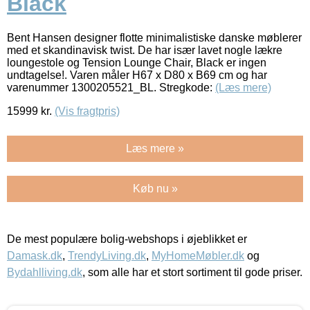
Black
Bent Hansen designer flotte minimalistiske danske møblerer
med et skandinavisk twist. De har især lavet nogle lækre
loungestole og Tension Lounge Chair, Black er ingen
undtagelse!. Varen måler H67 x D80 x B69 cm og har
varenummer 1300205521_BL. Stregkode:
(Læs mere)
15999
kr.
(Vis fragtpris)
Læs mere »
Køb nu »
De mest populære bolig-webshops i øjeblikket er
Damask.dk
,
TrendyLiving.dk
,
MyHomeMøbler.dk
og
Bydahlliving.dk
, som alle har et stort sortiment til gode priser.