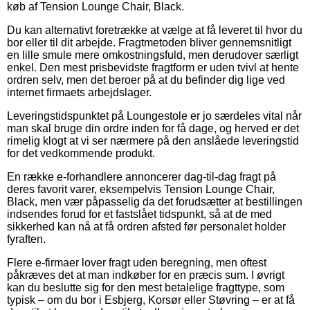
køb af Tension Lounge Chair, Black.
Du kan alternativt foretrække at vælge at få leveret til hvor du
bor eller til dit arbejde. Fragtmetoden bliver gennemsnitligt
en lille smule mere omkostningsfuld, men derudover særligt
enkel. Den mest prisbevidste fragtform er uden tvivl at hente
ordren selv, men det beroer på at du befinder dig lige ved
internet firmaets arbejdslager.
Leveringstidspunktet på Loungestole er jo særdeles vital når
man skal bruge din ordre inden for få dage, og herved er det
rimelig klogt at vi ser nærmere på den anslåede leveringstid
for det vedkommende produkt.
En række e-forhandlere annoncerer dag-til-dag fragt på
deres favorit varer, eksempelvis Tension Lounge Chair,
Black, men vær påpasselig da det forudsætter at bestillingen
indsendes forud for et fastslået tidspunkt, så at de med
sikkerhed kan nå at få ordren afsted før personalet holder
fyraften.
Flere e-firmaer lover fragt uden beregning, men oftest
påkræves det at man indkøber for en præcis sum. I øvrigt
kan du beslutte sig for den mest betalelige fragttype, som
typisk – om du bor i Esbjerg, Korsør eller Støvring – er at få