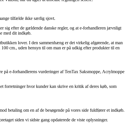
ange tilfælde ikke særlig sjovt.
er sig efter de gældende danske regler, og at e-forhandleren jævnligt
se med dit indkøb.
netbutikken lover. I den sammenhæng er det virkelig afgørende, at man
á 100 cm., uden hensyn til om man er på udkig efter produkter til en
ærmere på e-forhandlerens vurderinger af TenTax Saksmoppe, Acrylmoppe
t forretninger hvor kunder kan skrive en kritik af deres køb, som
mod betaling om en af de besøgende på vores side fuldfører et indkøb.
oretaget siden vi sidste gang opdaterede de viste oplysninger.