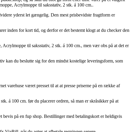
oppe, Acrylmoppe til saksstativ, 2 stk. á 100 cm..
ndvidere yderst let gængelig. Den mest prisbevidste fragtform er
r inden for kort tid, og derfor er det bestemt klogt at du checker den
crylmoppe til saksstativ, 2 stk. á 100 cm., men vær obs på at det er
tiv kan du beslutte sig for den mindst kostelige leveringsform, som
net varehuse været presset til at at presse priserne på en række af
stk. á 100 cm. før du placerer ordren, så man er skråsikker på at
et bevis på en fup shop. Bestillinger med betalingskort er heldigvis
 ViaBill, når du agter at afbetale regningen senere.