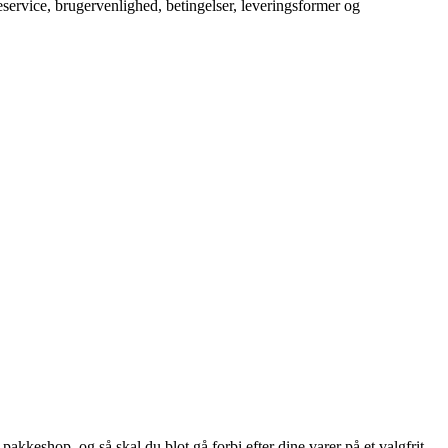
service, brugervenlighed, betingelser, leveringsformer og
pakkeshop, og så skal du blot gå forbi efter dine varer på et valgfrit