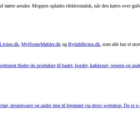
af større arealer. Moppen oplades elektrostatisk, når den køres over gulv
Living.dk
,
MyHomeMøbler.dk
og
Bydahlliving.dk
, som alle har et stor
iment finder du produkter til badet, bordet, køkkenet, sengen og andet 
eriør, designvarer og andre ting til hjemmet via deres webshop. De er 