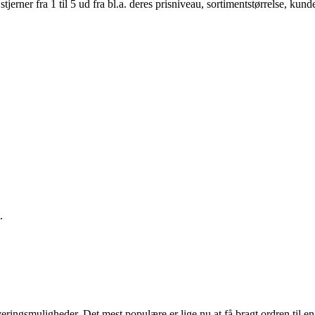
er fra 1 til 5 ud fra bl.a. deres prisniveau, sortimentstørrelse, kunde
.
eringsmuligheder. Det mest populære er lige nu at få bragt ordren til en 