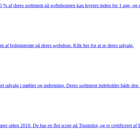
af deres sortiment på webshoppen kan leveres inden for 1 uge, og ma
nt af boliginteriør på deres webshop. Klik her for at se deres udvalg.
rt udvalg i møbler og indretning. Deres sortiment indeholder både den k
 siden 2010. De har en flot score på Trustpilot, og er certificeret af 