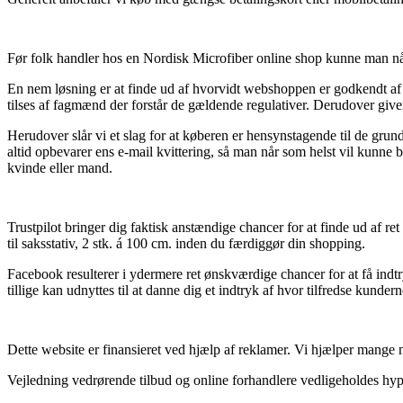
Før folk handler hos en Nordisk Microfiber online shop kunne man når a
En nem løsning er at finde ud af hvorvidt webshoppen er godkendt af e-
tilses af fagmænd der forstår de gældende regulativer. Derudover giver
Herudover slår vi et slag for at køberen er hensynstagende til de gru
altid opbevarer ens e-mail kvittering, så man når som helst vil kunne
kvinde eller mand.
Trustpilot bringer dig faktisk anstændige chancer for at finde ud af
til saksstativ, 2 stk. á 100 cm. inden du færdiggør din shopping.
Facebook resulterer i ydermere ret ønskværdige chancer for at få indt
tillige kan udnyttes til at danne dig et indtryk af hvor tilfredse kundern
Dette website er finansieret ved hjælp af reklamer. Vi hjælper mange
Vejledning vedrørende tilbud og online forhandlere vedligeholdes hyppig