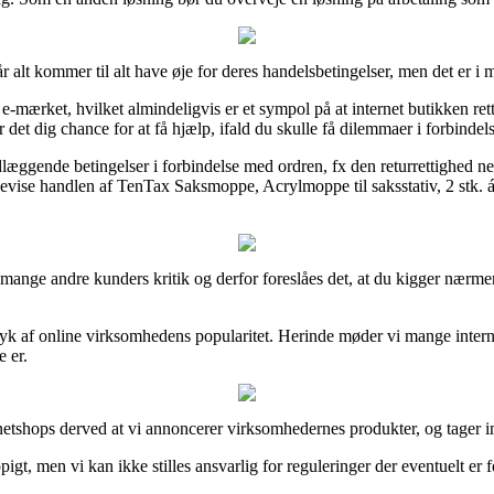
lt kommer til alt have øje for deres handelsbetingelser, men det er i m
mærket, hvilket almindeligvis er et sympol på at internet butikken rett
 det dig chance for at få hjælp, ifald du skulle få dilemmaer i forbindel
ndlæggende betingelser i forbindelse med ordren, fx den returrettighed 
 bevise handlen af TenTax Saksmoppe, Acrylmoppe til saksstativ, 2 stk. 
 ret mange andre kunders kritik og derfor foreslåes det, at du kigger n
ryk af online virksomhedens popularitet. Herinde møder vi mange interne
e er.
 netshops derved at vi annoncerer virksomhedernes produkter, og tager i
t, men vi kan ikke stilles ansvarlig for reguleringer der eventuelt er f