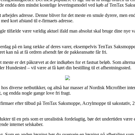
ælde endda den mindst kostelige leveringsmodel ved køb af TenTax Saksm
 dit arbejdes adresse. Denne bliver for det meste en smule dyrere, men e
 med kort afstand til e-firmaets adresse.
e tilfælde være vældig aktuel ifald man absolut skal bruge dine nye vare
rdag på en lang række af deres varer, eksempelvis TenTax Saksmoppe, A
ret kan nå at få ordren afsendt før de pakkeansatte får fri.
 meste er det påkrævet at der indkøbes for et fastsat beløb. Som alterna
r Hundested – vil være at få kørt din bestilling til et afhentningssted.
 hos diverse netbutikker, og altså har masser af Nordisk Microfiber inter
, og endda nogle gange love fri fragt.
e firmaer efter tilbud på TenTax Saksmoppe, Acrylmoppe til saksstativ, 2 
kter til en pris som er urealistisk fordelagtig, bør det undertiden være 
ende internet selskaber.
g. Som en anden løsning bør du overveje en løsning på afbetaling som fx