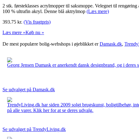
2 stk. førsteklasses acrylmopper til saksmoppe. Velegnet til rengøring 
100 % ultrafin akryl. Denne blå aktrylmop
(Læs mere)
393.75
kr.
(Vis fragtpris)
Læs mere »
Køb nu »
De mest populære bolig-webshops i øjeblikket er
Damask.dk
,
Trendy
Georg Jensen Damask er anerkendt dansk designbrand, og i deres sort
Se udvalget på Damask.dk
TrendyLiving.dk har siden 2009 solgt brugskunst, boligtilbehør, int
på alle varer. Klik her for at se deres udvalg.
Se udvalget på TrendyLiving.dk