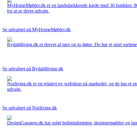
MyHomeMøbler.dk er en landsdækkende kæde med 36 butikker. 80 % 
for at se deres udvalg.
Se udvalget på MyHomeMøbler.dk
Bydahlliving.dk er drevet af mor og to døtre. De har et stort sortime
Se udvalget på Bydahlliving.dk
Norliving.dk er en relativt ny webshop på markedet, og de har et sto
udvalg.
Se udvalget på Norliving.dk
DesignGaragen.dk har solgt boligindretning, designermøbler og lamper