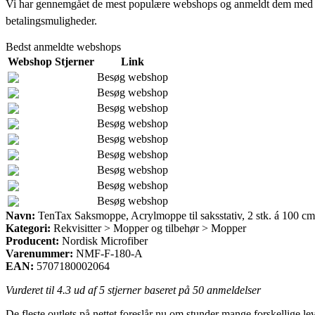
Vi har gennemgået de mest populære webshops og anmeldt dem med stjern
betalingsmuligheder.
Bedst anmeldte webshops
Webshop
Stjerner
Link
Besøg webshop
Besøg webshop
Besøg webshop
Besøg webshop
Besøg webshop
Besøg webshop
Besøg webshop
Besøg webshop
Besøg webshop
Navn:
TenTax Saksmoppe, Acrylmoppe til saksstativ, 2 stk. á 100 cm
Kategori:
Rekvisitter > Mopper og tilbehør > Mopper
Producent:
Nordisk Microfiber
Varenummer:
NMF-F-180-A
EAN:
5707180002064
Vurderet til
4.3
ud af 5 stjerner baseret på
50
anmeldelser
De fleste outlets på nettet foreslår nu om stunder mange forskellige lev