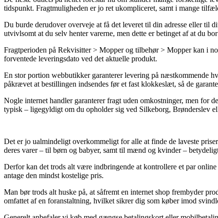
tidspunkt. Fragtmuligheden er jo ret ukompliceret, samt i mange tilf
Du burde derudover overveje at få det leveret til din adresse eller til
utvivlsomt at du selv henter varerne, men dette er betinget af at du bor
Fragtperioden på Rekvisitter > Mopper og tilbehør > Mopper kan i nogl
forventede leveringsdato ved det aktuelle produkt.
En stor portion webbutikker garanterer levering på næstkommende hve
påkrævet at bestillingen indsendes før et fast klokkeslæt, så de garante
Nogle internet handler garanterer fragt uden omkostninger, men for det
typisk – ligegyldigt om du opholder sig ved Silkeborg, Brønderslev elle
Det er jo ualmindeligt overkommeligt for alle at finde de laveste priser
deres varer – til børn og babyer, samt til mænd og kvinder – betydeligt
Derfor kan det trods alt være indbringende at kontrollere et par onlin
antage den mindst kostelige pris.
Man bør trods alt huske på, at såfremt en internet shop frembyder produ
omfattet af en foranstaltning, hvilket sikrer dig som køber imod svindl
Generelt anbefaler vi køb med gængse betalingskort eller mobilbetalin