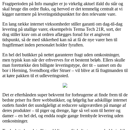
Fragtperioden på Info mangler er jo virkelig aktuel ifald du står og
skal bruge din ordre fluks, og herved er det temmelig centralt at vi
kigger nærmere på leveringstidspunktet for den relevante vare.
En lang række internet virksomheder stiller garanti om dag-til-dag
levering på utallige varer, eksempelvis Terma Tech 21R, sort, der
dog stiller krav om at ordren aflægges forud for et angivent
tidspunkt, så de med sikkerhed kan nå at få de nye varer hen til
fragtfirmaet inden personalet holder fyraften.
En hel del butikker på nettet garanterer fragt uden omkostninger,
men typisk kun når der erhverves for et bestemt beløb. Ellers skulle
man foretrække den billigste leveringstype, der tit – uanset om du
bor i Herning, Svendborg eller Struer – vil blive at få fragtmanden til
at køre pakken til et udleveringssted.
Det er efterhånden super bekvemt for forbrugerne at finde frem til de
bedste priser fra flere webbutikker, og følgelig har adskillige internet
outlets fundet det uundgåeligt at reducere salgsværdien på mange af
deres produkter – til piger og drenge, lige så vel som til herrer og
damer – en hel del, og endda nogle gange frembyde levering uden
omkostninger.