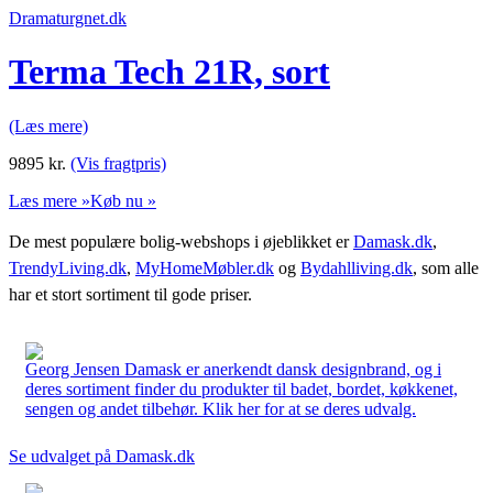
Dramaturgnet.dk
Terma Tech 21R, sort
(Læs mere)
9895
kr.
(Vis fragtpris)
Læs mere »
Køb nu »
De mest populære bolig-webshops i øjeblikket er
Damask.dk
,
TrendyLiving.dk
,
MyHomeMøbler.dk
og
Bydahlliving.dk
, som alle
har et stort sortiment til gode priser.
Georg Jensen Damask er anerkendt dansk designbrand, og i
deres sortiment finder du produkter til badet, bordet, køkkenet,
sengen og andet tilbehør. Klik her for at se deres udvalg.
Se udvalget på Damask.dk