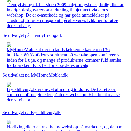
TrendyLiving.dk har siden 2009 solgt brugskunst, boligtilbehør,
interiør, designvarer og andre ting til hjemmet via deres
webshop. De er e-mærkede og har gode anmeldelser på
Trustpilot, foruden prisgaranti på alle varer. Klik her for at se
deres udvalg.
Se udvalget på TrendyLiving.dk
MyHomeMøbler.dk er en landsdækkende kæde med 36
butikker. 80 % af deres sortiment på webshoppen kan leveres
inden for 1 uge, og mange af produkterne kommer fuld samlet
fra fabrikken. Klik her for at se deres udvalg.
Se udvalget på MyHomeMøbler.dk
Bydahlliving.dk er drevet af mor og to døtre. De har et stort
sortiment af boliginteriør på deres webshop. Klik her for at se
deres udvalg.
Se udvalget på Bydahlliving.dk
Norliving.dk er en relativt ny webshop på markedet, og de har