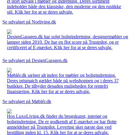
et stort udvalg i møbler og indretning. Deres sortiment
indeholder både den klassiske, den moderne og den rustikke
stil. Klik her for at se deres udvalg.
Se udvalget på Norliving.dk
DesignGaragen.dk har solgt boligindretning, designermøbler og
lamper siden 2010. De har en flot score på Trustpilot, og er
certificeret af E-mærket. Klik her for at se deres udvalg.
Se udvalget på DesignGaragen.dk
Møblér.dk sælger alt inden for møbler og boligindretning.
Deres prismatch gælder både på webshoppen og i deres 37
butikker. De tilbyder desuden muligheden for rentefri
finansiering. Klik her for at se deres udvalg.
Se udvalget på Møblér.dk
Hos LuxoLiving.dk finder du brugskunst, interiør og
boligindretning. De er godkendt af E-mærket og har flotte
anmeldelser på Trustpilot. Levering sker næste dag ved
bestilling inden kl. 15. Klik her for at se deres udvalg.