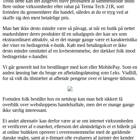
Trods dette kan det alligevel blive profitabelt at sammenholde indtil
flere online virksomheder efter rabat på Terma Tech 21R, sort
forinden du gennemfører din handel, således at du er tryg ved at
skaffe sig den mest betalelige pris.
Man bør ikke desto mindre være så påvagt, at når en butik på nettet
markedsfører deres produkter til en udsalgspris der kan ses som
ekstraordinært attraktiv, så er det mange gange være et karakteristika
der viser en bedragerisk e-butik. Køb med betalingskort er ikke
desto mindre omsluttet af en lovbestemmelse, der dækker folk imod
bedrageriske e-handler.
Vi går generelt ind for bestillinger med kort eller MobilePay. Som en
anden løsning bør du bruge en afbetalingsløsning som f.eks. ViaBill,
for så vidt du tilstræber at afbetale pengene over et længere tidsrum.
Forinden folk bestiller hos en netshop kan man helt sikkert få
overblik over webshoppens handelsaftale, men det er mange gange
ikke særlig interessant.
Et andet alternativ kan derfor være at se om internet virksomheden
er verificeret af e-mærket, eftersom det almindeligvis er et billede på
at online butikken opererer i overensstemmelse med de gældende
danske regler, samt at e-firmaet ofte evalueres af jurister der kender