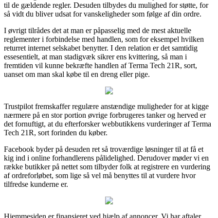
til de gældende regler. Desuden tilbydes du mulighed for støtte, for
så vidt du bliver udsat for vanskeligheder som følge af din ordre.
I øvrigt tilrådes det at man er påpasselig med de mest aktuelle
reglementer i forbindelse med handlen, som for eksempel hvilken
returret internet selskabet benytter. I den relation er det samtidig
essesentielt, at man stadigvæk sikrer ens kvittering, så man i
fremtiden vil kunne bekræfte handlen af Terma Tech 21R, sort,
uanset om man skal købe til en dreng eller pige.
Trustpilot fremskaffer regulære anstændige muligheder for at kigge
nærmere på en stor portion øvrige forbrugeres tanker og herved er
det fornuftigt, at du efterforsker webbutikkens vurderinger af Terma
Tech 21R, sort forinden du køber.
Facebook byder på desuden ret så troværdige løsninger til at få et
kig ind i online forhandlerens pålidelighed. Derudover møder vi en
række butikker på nettet som tilbyder folk at registrere en vurdering
af ordreforløbet, som lige så vel må benyttes til at vurdere hvor
tilfredse kunderne er.
Hjemmesiden er finansieret ved hjælp af annoncer. Vi har aftaler