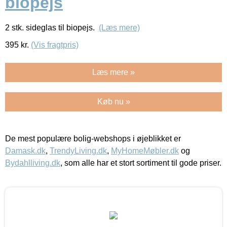
biopejs
2 stk. sideglas til biopejs.
(Læs mere)
395
kr.
(Vis fragtpris)
Læs mere »
Køb nu »
De mest populære bolig-webshops i øjeblikket er
Damask.dk
,
TrendyLiving.dk
,
MyHomeMøbler.dk
og
Bydahlliving.dk
, som alle har et stort sortiment til gode priser.