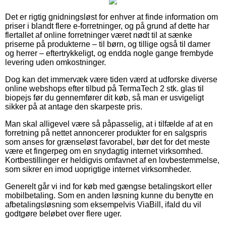
Det er rigtig gnidningsløst for enhver at finde information om
priser i blandt flere e-forretninger, og på grund af dette har
flertallet af online forretninger været nødt til at sænke
priserne på produkterne – til børn, og tillige også til damer
og herrer – eftertrykkeligt, og endda nogle gange frembyde
levering uden omkostninger.
Dog kan det immervæk være tiden værd at udforske diverse
online webshops efter tilbud på TermaTech 2 stk. glas til
biopejs før du gennemfører dit køb, så man er usvigeligt
sikker på at antage den skarpeste pris.
Man skal alligevel være så påpasselig, at i tilfælde af at en
forretning på nettet annoncerer produkter for en salgspris
som anses for grænseløst favorabel, bør det for det meste
være et fingerpeg om en snydagtig internet virksomhed.
Kortbestillinger er heldigvis omfavnet af en lovbestemmelse,
som sikrer en imod uoprigtige internet virksomheder.
Generelt går vi ind for køb med gængse betalingskort eller
mobilbetaling. Som en anden løsning kunne du benytte en
afbetalingsløsning som eksempelvis ViaBill, ifald du vil
godtgøre beløbet over flere uger.