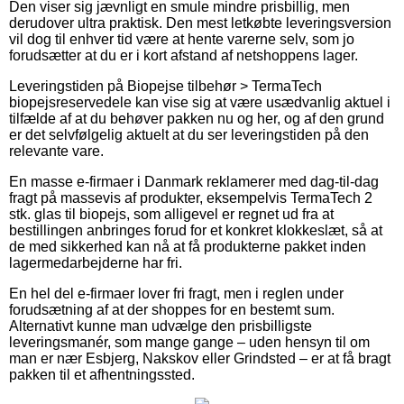
Den viser sig jævnligt en smule mindre prisbillig, men
derudover ultra praktisk. Den mest letkøbte leveringsversion
vil dog til enhver tid være at hente varerne selv, som jo
forudsætter at du er i kort afstand af netshoppens lager.
Leveringstiden på Biopejse tilbehør > TermaTech
biopejsreservedele kan vise sig at være usædvanlig aktuel i
tilfælde af at du behøver pakken nu og her, og af den grund
er det selvfølgelig aktuelt at du ser leveringstiden på den
relevante vare.
En masse e-firmaer i Danmark reklamerer med dag-til-dag
fragt på massevis af produkter, eksempelvis TermaTech 2
stk. glas til biopejs, som alligevel er regnet ud fra at
bestillingen anbringes forud for et konkret klokkeslæt, så at
de med sikkerhed kan nå at få produkterne pakket inden
lagermedarbejderne har fri.
En hel del e-firmaer lover fri fragt, men i reglen under
forudsætning af at der shoppes for en bestemt sum.
Alternativt kunne man udvælge den prisbilligste
leveringsmanér, som mange gange – uden hensyn til om
man er nær Esbjerg, Nakskov eller Grindsted – er at få bragt
pakken til et afhentningssted.