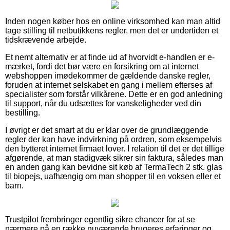
Inden nogen køber hos en online virksomhed kan man altid
tage stilling til netbutikkens regler, men det er undertiden et
tidskrævende arbejde.
Et nemt alternativ er at finde ud af hvorvidt e-handlen er e-
mærket, fordi det bør være en forsikring om at internet
webshoppen imødekommer de gældende danske regler,
foruden at internet selskabet en gang i mellem efterses af
specialister som forstår vilkårene. Dette er en god anledning
til support, når du udsættes for vanskeligheder ved din
bestilling.
I øvrigt er det smart at du er klar over de grundlæggende
regler der kan have indvirkning på ordren, som eksempelvis
den bytteret internet firmaet lover. I relation til det er det tillige
afgørende, at man stadigvæk sikrer sin faktura, således man
en anden gang kan bevidne sit køb af TermaTech 2 stk. glas
til biopejs, uafhængig om man shopper til en voksen eller et
barn.
Trustpilot frembringer egentlig sikre chancer for at se
nærmere på en række nuværende brugeres erfaringer og