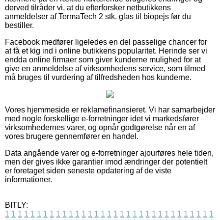
derved tilråder vi, at du efterforsker netbutikkens
anmeldelser af TermaTech 2 stk. glas til biopejs før du
bestiller.
Facebook medfører ligeledes en del passelige chancer for
at få et kig ind i online butikkens popularitet. Herinde ser vi
endda online firmaer som giver kunderne mulighed for at
give en anmeldelse af virksomhedens service, som tilmed
må bruges til vurdering af tilfredsheden hos kunderne.
Vores hjemmeside er reklamefinansieret. Vi har samarbejder
med nogle forskellige e-forretninger idet vi markedsfører
virksomhedernes varer, og opnår godtgørelse når en af
vores brugere gennemfører en handel.
Data angående varer og e-forretninger ajourføres hele tiden,
men der gives ikke garantier imod ændringer der potentielt
er foretaget siden seneste opdatering af de viste
informationer.
BITLY:
1
1
1
1
1
1
1
1
1
1
1
1
1
1
1
1
1
1
1
1
1
1
1
1
1
1
1
1
1
1
1
1
1